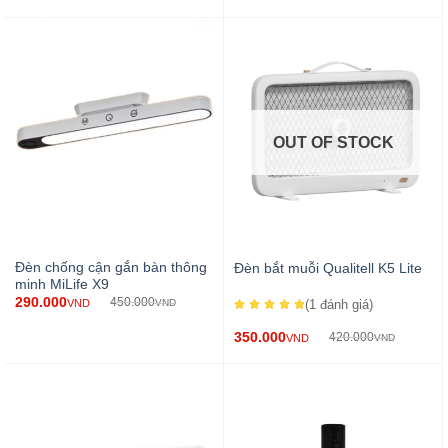
OUT OF STOCK
Đèn chống cận gắn bàn thông
Đèn bắt muỗi Qualitell K5 Lite
minh MiLife X9
290.000
450.000
VND
VND
(1
đánh giá
)
350.000
420.000
VND
VND