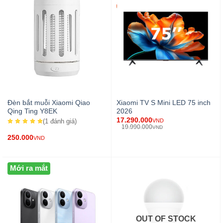
Đèn bắt muỗi Xiaomi Qiao
Xiaomi TV S Mini LED 75 inch
Qing Ting Y8EK
2026
17.290.000
VND
(1
đánh giá
)
19.990.000
VND
250.000
VND
Mới ra mắt
OUT OF STOCK