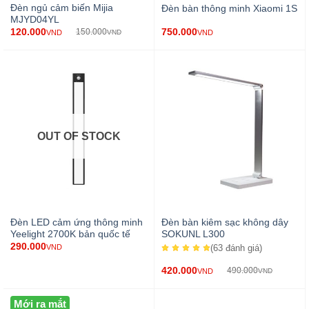
Đèn ngủ cảm biến Mijia
Đèn bàn thông minh Xiaomi 1S
MJYD04YL
120.000
750.000
150.000
VND
VND
VND
OUT OF STOCK
Đèn LED cảm ứng thông minh
Đèn bàn kiêm sạc không dây
Yeelight 2700K bản quốc tế
SOKUNL L300
290.000
(63
đánh giá
)
VND
420.000
490.000
VND
VND
Mới ra mắt