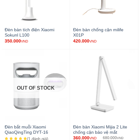
Đèn bàn tích điện Xiaomi
Đèn bàn chống cận milife
Sokunl L100
X01P
350.000
420.000
VND
VND
OUT OF STOCK
Đèn bắt muỗi Xiaomi
Đèn bàn Xiaomi Mijia 2 Lite
QiaoQingTing DYT-16
chống cận bảo vệ mắt
360.000
680.000
VND
VND
(1
đánh giá
)