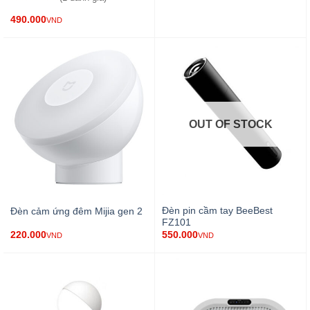
490.000
VND
OUT OF STOCK
Đèn pin cầm tay BeeBest
Đèn cảm ứng đêm Mijia gen 2
FZ101
220.000
550.000
VND
VND