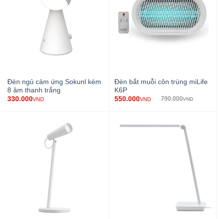
Đèn ngủ cảm ứng Sokunl kèm
Đèn bắt muỗi côn trùng miLife
8 âm thanh trắng
K6P
550.000
330.000
790.000
VND
VND
VND