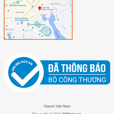
Xiaomi Việt Nam
Bản quyền © 2014
MiHome.vn
.