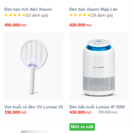
Đèn bàn tích điện Xiaomi
Đèn bàn Xiaomi Mijia Lite
(10
đánh giá
)
(28
đánh giá
)
450.000
420.000
VND
VND
Vợt muỗi có đèn UV Lumias V5
Đèn bắt muỗi Lumias IP-30W
430.000
190.000
790.000
VND
VND
VND
Mới ra mắt