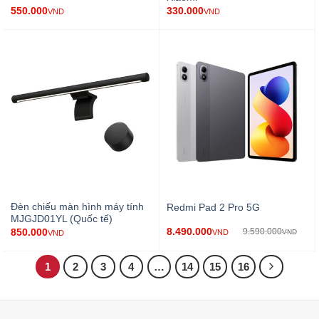
550.000
330.000
VND
VND
Đèn chiếu màn hình máy tính
Redmi Pad 2 Pro 5G
MJGJD01YL (Quốc tế)
8.490.000
850.000
9.590.000
VND
VND
VND
1
2
3
4
…
14
15
16