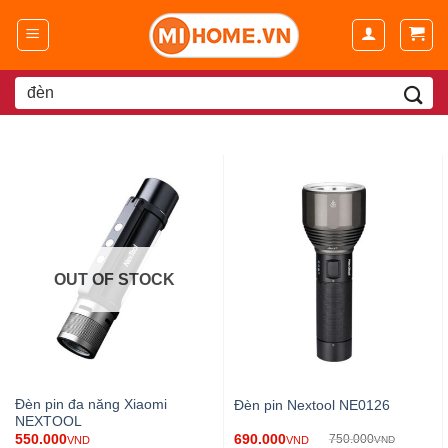
Chuyển
đến
nội
dung
Search
for:
OUT OF STOCK
Đèn pin đa năng Xiaomi
Đèn pin Nextool NE0126
NEXTOOL
690.000
550.000
750.000
VND
VND
VND