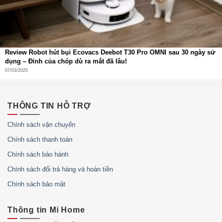
tình trạng tim mạch rõ ràng ở mọi thời điểm.
SpO₂ (đo nồng độ oxy trong máu)
và theo dõi
giấc
ngủ
, hỗ trợ đánh giá chất lượng nghỉ ngơi tự động.
Review Robot hút bụi Ecovacs Deebot T30 Pro OMNI sau 30 ngày sử
Tích hợp
cảm biến gia tốc, con quay hồi chuyển, la
dụng – Đỉnh của chóp dù ra mắt đã lâu!
bàn, cảm biến ánh sáng
– phục vụ hiệu quả cho các
07/03/2025
bài tập thể thao và điều chỉnh độ sáng theo môi trường.
Các dữ liệu thu thập tự động đồng bộ với ứng dụng Mi
THÔNG TIN HỖ TRỢ
Fitness, giúp bạn dễ dàng theo dõi và điều chỉnh lối sống.
Chính sách vận chuyển
Chính sách thanh toán
Chính sách bảo hành
Chính sách đổi trả hàng và hoàn tiền
Chính sách bảo mật
Thông tin Mi Home