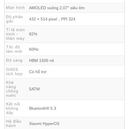
Màn hình
AMOLED vuông 2,07" siêu lớn
Độ phân
432 × 514 pixel，PPI 324
giải
Tỉ lệ màn
hình -
82%
thân máy
Tốc độ
60Hz
làm mới
Độ sáng
HBM 1500 nit
GNSS
Có hỗ trợ
tích hợp
Khả
năng
5ATM
chống
nước
Kết nối
không
Bluetooth® 5.3
dây
Hệ điều
Xiaomi HyperOS
hành