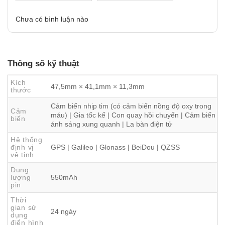
Chưa có bình luận nào
Thông số kỹ thuật
Kích
47,5mm × 41,1mm × 11,3mm
thước
Cảm biến nhịp tim (có cảm biến nồng độ oxy trong
Cảm
máu) | Gia tốc kế | Con quay hồi chuyển | Cảm biến
biến
ánh sáng xung quanh | La bàn điện tử
Hệ thống
định vị
GPS | Galileo | Glonass | BeiDou | QZSS
vệ tinh
Dung
lượng
550mAh
pin
Thời
gian sử
24 ngày
dụng
điển hình