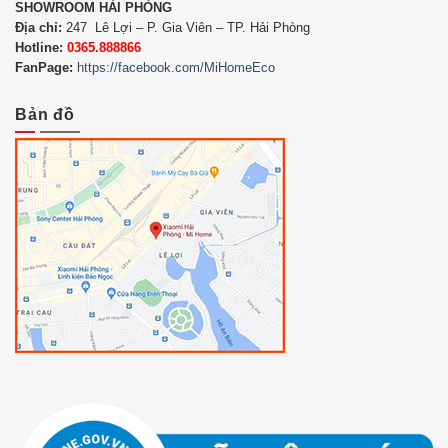
SHOWROOM HẢI PHÒNG
Địa chỉ:
247 Lê Lợi – P. Gia Viên – TP. Hải Phòng
Hotline:
0365.888866
FanPage:
https://facebook.com/MiHomeEco
Bản đồ