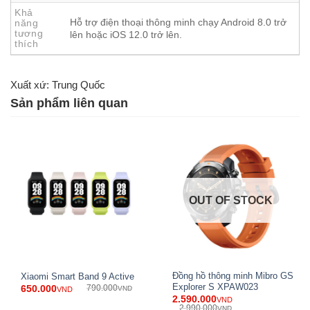
Khả
Hỗ trợ điện thoại thông minh chạy Android 8.0 trở
năng
tương
lên hoặc iOS 12.0 trở lên.
thích
Xuất xứ: Trung Quốc
Mục lục
ẩn
Sản phẩm liên quan
1
Thiết kế màn hình ấn tượng
2
Thời lượng pin vượt trội
3
Hệ điều hành HyperOS và mặt đồng hồ tùy chỉnh
4
Hỗ trợ gọi thoại Bluetooth
5
Sức khỏe toàn diện
6
Định vị GNSS năm hệ thống
OUT OF STOCK
7
Chuẩn kháng nước 5 ATM
8
Rung phản hồi tuyến tính (Linear Motor)
9
Kết nối và bộ nhớ hữu ích
10
KẾT LUẬN
Đồng hồ thông minh Mibro GS
Xiaomi Smart Band 9 Active
Explorer S XPAW023
650.000
790.000
VND
VND
Thiết kế màn hình ấn tượng
2.590.000
VND
2.990.000
VND