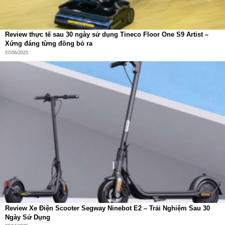
Review thực tế sau 30 ngày sử dụng Tineco Floor One S9 Artist –
Xứng đáng từng đồng bỏ ra
07/06/2025
Hệ điều hành HyperOS và mặt đồng hồ tùy chỉnh
Redmi Watch 5 được cài sẵn
HyperOS
, nền tảng thông
minh đến từ Xiaomi, mang lại giao diện mượt mà và dễ sử
dụng.
Hơn
200 mặt đồng hồ (watch faces)
cho mọi phong
cách: thể thao, tối giản, cổ điển, kỹ thuật, hoạt hình…
Tùy chỉnh người dùng (custom) giúp bạn tự do sáng
tạo, đồng bộ “tone & mood” với trang phục hoặc buổi
hẹn.
Các tính năng thông minh như nhắc nhở lịch, nhắc nhở
uống nước, ghi chú công việc, đồng hồ thế giới đều hỗ
Review Xe Điện Scooter Segway Ninebot E2 – Trải Nghiệm Sau 30
Ngày Sử Dụng
trợ tốt qua Mi Fitness App.