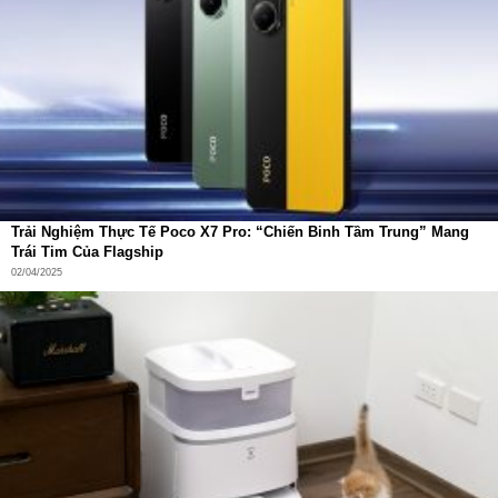
Hỗ trợ gọi thoại Bluetooth
Một tính năng hữu ích là
Bluetooth calling
: bạn có thể
nhận, từ chối cuộc gọi ngay trên đồng hồ mà không cần
chạm đến điện thoại.
Tích hợp
micro kép + công nghệ khử ồn ENC
, hỗ trợ
Trải Nghiệm Thực Tế Poco X7 Pro: “Chiến Binh Tầm Trung” Mang
thu âm trong phạm vi khoảng 80 cm.
Trái Tim Của Flagship
02/04/2025
Có loa ngoài để đàm thoại dễ dàng trong các tình huống
như lái xe, tập luyện, hoặc khi bạn bận tay.
Tính năng này càng làm cho Redmi Watch 5 trở nên thực
tế và tiện lợi trong cuộc sống hàng ngày.
Sức khỏe toàn diện
Redmi Watch 5 không chỉ là phụ kiện thời trang, mà còn là
trợ thủ theo dõi sức khỏe chuyên nghiệp.
Cảm biến nhịp tim theo dõi 24/7
, giúp bạn nắm được