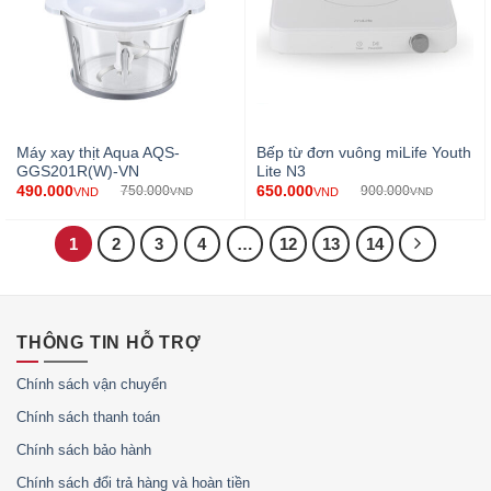
Máy xay thịt Aqua AQS-
Bếp từ đơn vuông miLife Youth
GGS201R(W)-VN
Lite N3
490.000
650.000
750.000
900.000
VND
VND
VND
VND
1
2
3
4
…
12
13
14
THÔNG TIN HỖ TRỢ
Chính sách vận chuyển
Chính sách thanh toán
Chính sách bảo hành
Chính sách đổi trả hàng và hoàn tiền