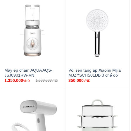
Máy ép chậm AQUA AQS-
Vòi sen tăng áp Xiaomi Mijia
JSJ0901RW-VN
MJZYSCHS01DB 3 chế độ
1.350.000
350.000
1.690.000
VND
VND
VND