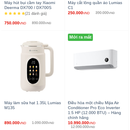
Máy hút bụi cầm tay Xiaomi
Máy cắt lông quần áo Lumias
Deerma DX700 / DX700S
C1
250.000
390.000
VND
VND
(21
đánh giá
)
750.000
890.000
VND
VND
Mới ra mắt
Máy làm sữa hạt 1.35L Lumias
Điều hòa một chiều Mijia Air
M135
Conditioner Pro Eco Inverter
1.5 HP (12.000 BTU) – Hàng
chính hãng
890.000
10.990.000
1.090.000
VND
VND
VND
12.990.000
VND