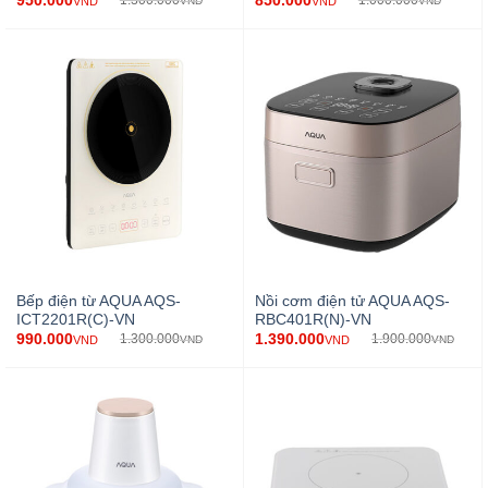
950.000
850.000
1.300.000
1.000.000
VND
VND
VND
VND
Bếp điện từ AQUA AQS-
Nồi cơm điện tử AQUA AQS-
ICT2201R(C)-VN
RBC401R(N)-VN
990.000
1.390.000
1.300.000
1.900.000
VND
VND
VND
VND