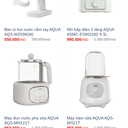
Bàn ủi hơi nước cầm tay AQUA
Nồi hấp điện 2 tầng AQUA
AQS-W2598(W)
ASMC-ES902(W) 9.3L
550.000
990.000
700.000
1.300.000
VND
VND
VND
VND
Máy đun nước pha sữa AQUA
Máy hâm sữa AQUA AQS-
AQS-MH121T
WS21T