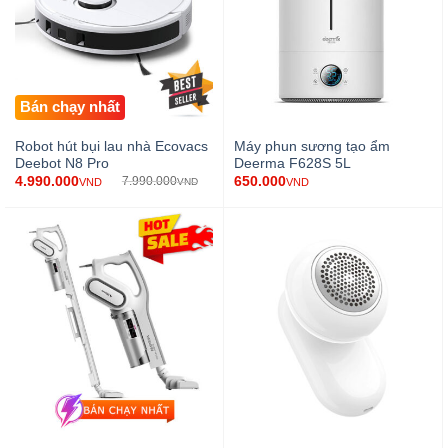
Bán chạy nhất
Robot hút bụi lau nhà Ecovacs
Máy phun sương tạo ẩm
Deebot N8 Pro
Deerma F628S 5L
4.990.000
650.000
7.990.000
VND
VND
VND