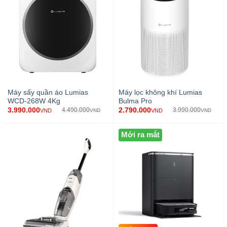
Máy sấy quần áo Lumias
Máy lọc không khí Lumias
WCD-268W 4Kg
Bulma Pro
3.990.000
2.790.000
4.490.000
3.990.000
VND
VND
VND
VND
Mới ra mắt