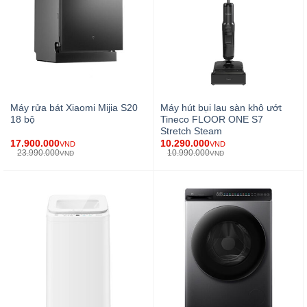
Máy rửa bát Xiaomi Mijia S20
Máy hút bụi lau sàn khô ướt
18 bộ
Tineco FLOOR ONE S7
Stretch Steam
17.900.000
10.290.000
VND
VND
23.990.000
10.990.000
VND
VND