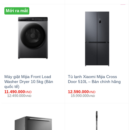
Mới ra mắt
Máy giặt Mijia Front Load
Tủ lạnh Xiaomi Mijia Cross
Washer Dryer 10.5kg (Bản
Door 510L – Bản chính hãng
quốc tế)
11.490.000
12.590.000
VND
VND
12.490.000
15.990.000
VND
VND