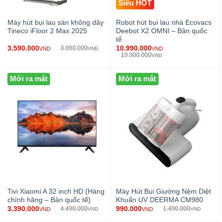
Siêu HOT
Máy hút bụi lau sàn không dây
Robot hút bụi lau nhà Ecovacs
Tineco iFloor 2 Max 2025
Deebot X2 OMNI – Bản quốc
tế
3.590.000
10.990.000
3.990.000
VND
VND
VND
19.900.000
VND
Mới ra mắt
Mới ra mắt
Tivi Xiaomi A 32 inch HD (Hàng
Máy Hút Bụi Giường Nệm Diệt
chính hãng – Bản quốc tế)
Khuẩn UV DEERMA CM980
3.390.000
990.000
4.490.000
1.490.000
VND
VND
VND
VND