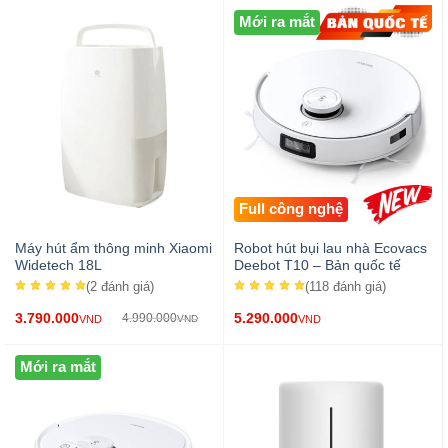
Mới ra mắt
Full công nghệ
Máy hút ẩm thông minh Xiaomi
Robot hút bụi lau nhà Ecovacs
Widetech 18L
Deebot T10 – Bản quốc tế
(2
đánh giá
)
(118
đánh giá
)
3.790.000
5.290.000
4.990.000
VND
VND
VND
Mới ra mắt