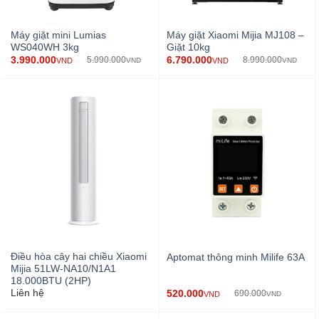
Máy giặt mini Lumias
Máy giặt Xiaomi Mijia MJ108 –
WS040WH 3kg
Giặt 10kg
3.990.000
6.790.000
5.990.000
8.990.000
VND
VND
VND
VND
Điều hòa cây hai chiều Xiaomi
Aptomat thông minh Milife 63A
Mijia 51LW-NA10/N1A1
18.000BTU (2HP)
Liên hệ
520.000
690.000
VND
VND