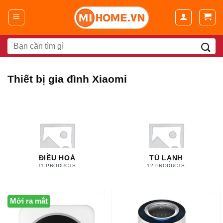
Chuyển
đến
nội
dung
Search
for:
Thiết bị gia đình Xiaomi
ĐIỀU HOÀ
TỦ LẠNH
11 PRODUCTS
12 PRODUCTS
Mới ra mắt