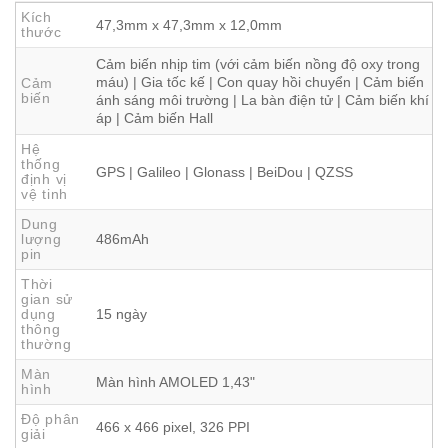
Kích
47,3mm x 47,3mm x 12,0mm
thước
Cảm biến nhịp tim (với cảm biến nồng độ oxy trong
máu) | Gia tốc kế | Con quay hồi chuyển | Cảm biến
Cảm
biến
ánh sáng môi trường | La bàn điện tử | Cảm biến khí
áp | Cảm biến Hall
Hệ
thống
GPS | Galileo | Glonass | BeiDou | QZSS
định vị
vệ tinh
Dung
lượng
486mAh
pin
Thời
gian sử
dụng
15 ngày
thông
thường
Màn
Màn hình AMOLED 1,43"
hình
Độ phân
466 x 466 pixel, 326 PPI
giải