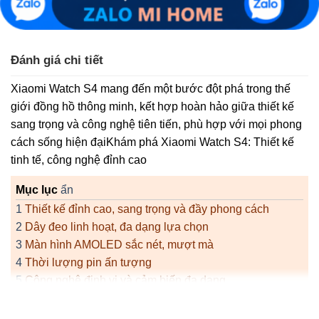
Đánh giá chi tiết
Xiaomi Watch S4 mang đến một bước đột phá trong thế
giới đồng hồ thông minh, kết hợp hoàn hảo giữa thiết kế
sang trọng và công nghệ tiên tiến, phù hợp với mọi phong
cách sống hiện đạiKhám phá Xiaomi Watch S4: Thiết kế
tinh tế, công nghệ đỉnh cao
Mục lục
ẩn
1
Thiết kế đỉnh cao, sang trọng và đầy phong cách
2
Dây đeo linh hoạt, đa dạng lựa chọn
3
Màn hình AMOLED sắc nét, mượt mà
4
Thời lượng pin ấn tượng
5
Công nghệ định vị và cảm biến đa dạng
6
Chống nước chuẩn 5ATM, bền bỉ trước mọi thử thách
7
Kết nối để dễ dàng giao tiếp