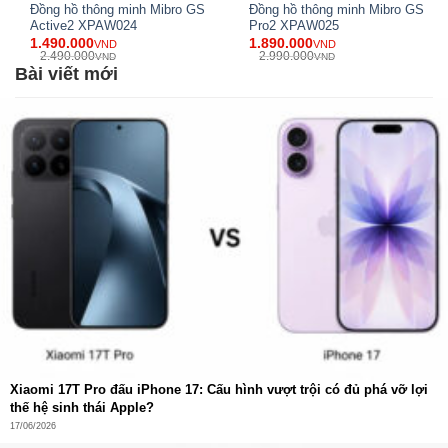
Đồng hồ thông minh Mibro GS
Đồng hồ thông minh Mibro GS
Active2 XPAW024
Pro2 XPAW025
1.490.000
1.890.000
VND
VND
2.490.000
2.990.000
VND
VND
Bài viết mới
Xiaomi 17T Pro đấu iPhone 17: Cấu hình vượt trội có đủ phá vỡ lợi
thế hệ sinh thái Apple?
17/06/2026