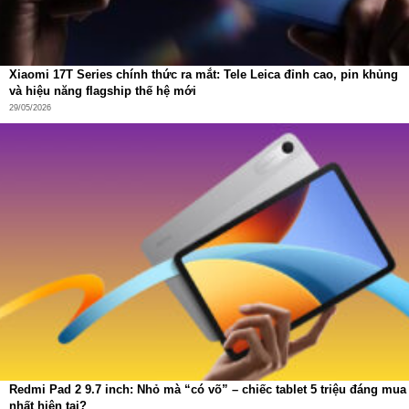
Xiaomi 17T Series chính thức ra mắt: Tele Leica đỉnh cao, pin khủng
và hiệu năng flagship thế hệ mới
29/05/2026
Redmi Pad 2 9.7 inch: Nhỏ mà “có võ” – chiếc tablet 5 triệu đáng mua
nhất hiện tại?