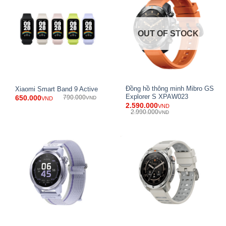
phiên bản cầu vồng đặc biệt kết hợp cao su fluoride +
nylon (điều chỉnh được từ 135-210mm). Tất cả đều bền bỉ,
mềm mại, phù hợp nhiều phong cách và tình huống sử
OUT OF STOCK
dụng.
Đồng hồ thông minh Mibro GS
Xiaomi Smart Band 9 Active
Explorer S XPAW023
650.000
790.000
VND
VND
2.590.000
VND
2.990.000
VND