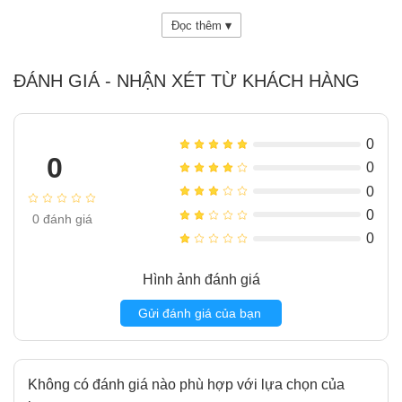
8
Hệ điều hành mới, đồng bộ mượt mà
Đọc thêm
▾
9
Kết luận: lựa chọn hoàn hảo cho cuộc sống năng động
ĐÁNH GIÁ - NHẬN XÉT TỪ KHÁCH HÀNG
0
0
0
0
0
0
đánh giá
0
Hình ảnh đánh giá
Gửi đánh giá của bạn
Không có đánh giá nào phù hợp với lựa chọn của