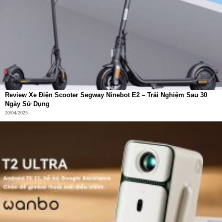
Thời lượng pin ấn tượng
Với dung lượng pin 486mAh, Xiaomi Watch S4 cho thời
gian sử dụng lên tới 15 ngày trong điều kiện bình thường,
giúp bạn tự tin sử dụng mà không lo lắng về việc sạc.
Review Xe Điện Scooter Segway Ninebot E2 – Trải Nghiệm Sau 30
Ngày Sử Dụng
20/04/2025