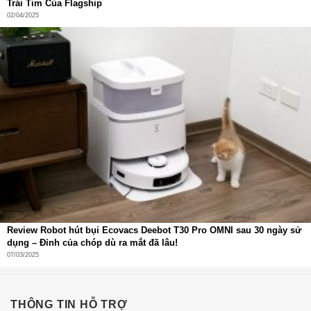
Trái Tim Của Flagship
chính xác. Tích hợp đủ cảm biến: nhịp tim (có cảm biến
02/04/2025
SpO2), gia tốc kế, con quay hồi chuyển, ánh sáng môi
trường, la bàn điện tử, khí áp, Hall. Hỗ trợ theo dõi sức
khỏe toàn diện, đo nhịp tim, nồng độ oxy, hoạt động thể
thao chính xác.
Review Robot hút bụi Ecovacs Deebot T30 Pro OMNI sau 30 ngày sử
dụng – Đỉnh của chóp dù ra mắt đã lâu!
07/03/2025
THÔNG TIN HỖ TRỢ