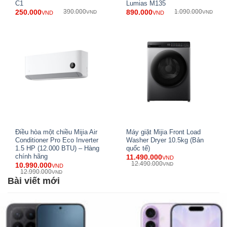
mẹ.
C1
Lumias M135
250.000
390.000
890.000
1.090.000
VND
VND
VND
VND
Điều hòa một chiều Mijia Air
Máy giặt Mijia Front Load
Conditioner Pro Eco Inverter
Washer Dryer 10.5kg (Bản
1.5 HP (12.000 BTU) – Hàng
quốc tế)
chính hãng
11.490.000
VND
12.490.000
10.990.000
VND
VND
12.990.000
VND
Bài viết mới