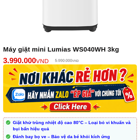
Máy giặt mini Lumias WS040WH 3kg
3.990.000
VND
5.990.000
VND
Giặt khử trùng nhiệt độ cao 80°C – Loại bỏ vi khuẩn và
bụi bẩn hiệu quả
Đánh bay bọ ve – Bảo vệ da bé khỏi kích ứng