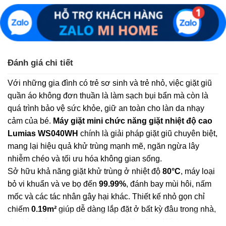
Đánh giá chi tiết
Với những gia đình có trẻ sơ sinh và trẻ nhỏ, việc giặt giũ
quần áo không đơn thuần là làm sạch bụi bẩn mà còn là
quá trình bảo vệ sức khỏe, giữ an toàn cho làn da nhạy
cảm của bé.
Máy giặt mini chức năng giặt nhiệt độ cao
Lumias WS040WH
chính là giải pháp giặt giũ chuyên biệt,
mang lại hiệu quả khử trùng mạnh mẽ, ngăn ngừa lây
nhiễm chéo và tối ưu hóa không gian sống.
Sở hữu khả năng giặt khử trùng ở nhiệt độ
80°C
, máy loại
bỏ vi khuẩn và ve bọ đến
99.99%
, đánh bay mùi hôi, nấm
mốc và các tác nhân gây hại khác. Thiết kế nhỏ gọn chỉ
chiếm
0.19m²
giúp dễ dàng lắp đặt ở bất kỳ đâu trong nhà,
từ phòng tắm, ban công đến góc giặt riêng. Kết hợp với