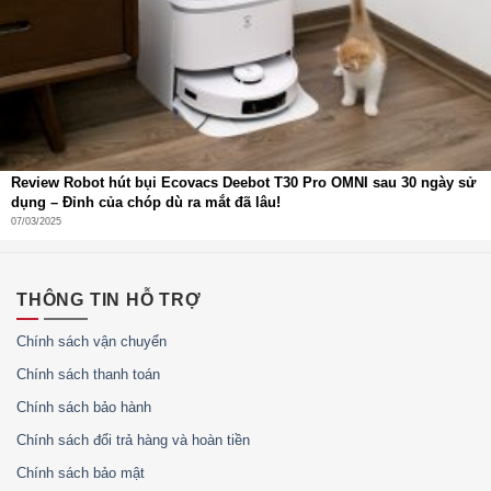
Review Robot hút bụi Ecovacs Deebot T30 Pro OMNI sau 30 ngày sử
dụng – Đỉnh của chóp dù ra mắt đã lâu!
07/03/2025
THÔNG TIN HỖ TRỢ
Chính sách vận chuyển
Chính sách thanh toán
Thiết kế nhỏ gọn tinh tế, chất liệu cao cấp
Chính sách bảo hành
Với diện tích chỉ
0.19m²
, Lumias WS040WH dễ dàng lắp
Chính sách đổi trả hàng và hoàn tiền
đặt ở nhiều vị trí, từ phòng tắm, ban công đến nhà bếp.
Thiết kế bo tròn an toàn, màu sắc trang nhã và nắp kính
Chính sách bảo mật