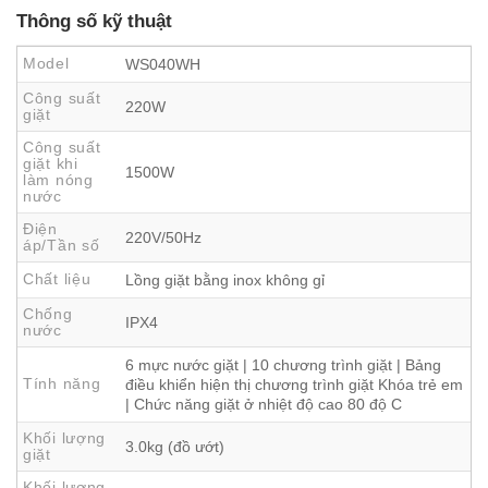
Thông số kỹ thuật
Model
WS040WH
Công suất
220W
giặt
Công suất
giặt khi
1500W
làm nóng
nước
Điện
220V/50Hz
áp/Tần số
Chất liệu
Lồng giặt bằng inox không gỉ
Chống
IPX4
nước
6 mực nước giặt | 10 chương trình giặt | Bảng
Tính năng
điều khiển hiện thị chương trình giặt Khóa trẻ em
| Chức năng giặt ở nhiệt độ cao 80 độ C
Khối lượng
3.0kg (đồ ướt)
giặt
Khối lượng