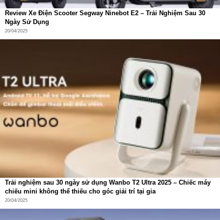
lực nước mạnh kết hợp xoay tốc độ cao để cuốn trôi hoàn
Review Xe Điện Scooter Segway Ninebot E2 – Trải Nghiệm Sau 30
Ngày Sử Dụng
toàn cặn bẩn, xơ vải và nấm mốc bám trên lồng. Điều này
20/04/2025
ngăn ngừa lây nhiễm chéo và giữ cho quần áo luôn được
giặt trong môi trường sạch khuẩn.
Việc duy trì lồng giặt sạch sẽ còn giúp tăng tuổi thọ máy và
đảm bảo hiệu quả giặt lâu dài.
Trải nghiệm sau 30 ngày sử dụng Wanbo T2 Ultra 2025 – Chiếc máy
chiếu mini không thể thiếu cho góc giải trí tại gia
20/04/2025