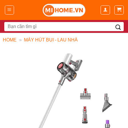
Chuyển
đến
nội
dung
Search
for:
HOME
»
MÁY HÚT BỤI - LAU NHÀ