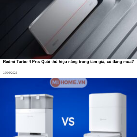
Chổi lăn chính kép – Tăng hiệu quả làm sạch
Redroad V17 sử dụng
chổi lăn chính kép với 2 con lăn
,
Redmi Turbo 4 Pro: Quái thú hiệu năng trong tầm giá, có đáng mua?
giúp:
19/06/2025
Tăng khả năng bắt bụi
Giảm tình trạng bỏ sót bụi mịn
Làm sạch hiệu quả hơn trên nhiều bề mặt
Kết hợp cùng hệ thống đầu hút đa dạng và các khớp nối
linh hoạt, máy có thể dễ dàng tiếp cận những khu vực khó
làm sạch như gầm tủ, khe cửa, góc tường hay nội thất ô tô.
Công nghệ giảm tiếng ồn – Êm ái chỉ 60dB