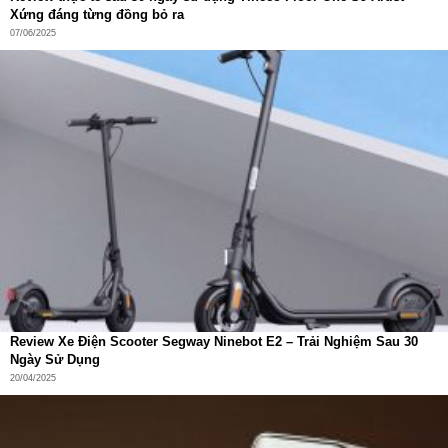
Xứng đáng từng đồng bỏ ra
07/06/2025
Kết luận – Redroad V17, lựa chọn xứng đáng
cho mọi gia đình
Với hàng loạt ưu điểm vượt trội từ thiết kế, lực hút, hệ
thống lọc cho đến độ ồn và thời lượng pin,
máy hút bụi
không dây cầm tay Redroad V17
xứng đáng là một trong
những lựa chọn hàng đầu trong phân khúc máy hút bụi
cao cấp hiện nay.
Review Xe Điện Scooter Segway Ninebot E2 – Trải Nghiệm Sau 30
Ngày Sử Dụng
20/04/2025