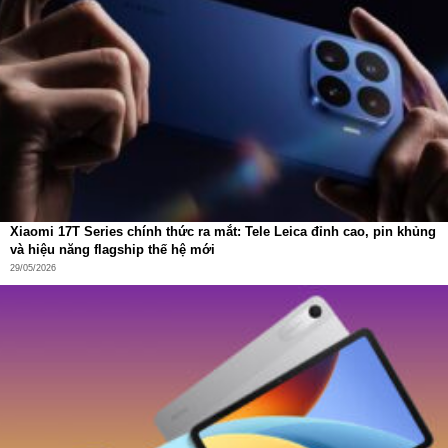
lớn các máy hút bụi trên thị trường chỉ có thể lọc bụi mịn
kích thước
0.3μm
, thì Redroad V17 có khả năng
lọc bụi
siêu mịn chỉ 0.1μm
.
Điều này đặc biệt quan trọng đối với những gia đình có trẻ
nhỏ, người cao tuổi hoặc người mắc các bệnh về đường
hô hấp. Không chỉ hút bụi, Redroad V17 còn giúp
giữ lại
bụi mịn, phấn hoa, vi khuẩn
– những tác nhân gây dị ứng
và ảnh hưởng trực tiếp đến sức khỏe.
Than hoạt tính – Khử mùi và vi khuẩn hiệu quả
Xiaomi 17T Series chính thức ra mắt: Tele Leica đỉnh cao, pin khủng
và hiệu năng flagship thế hệ mới
Bên cạnh khả năng lọc bụi, lõi lọc của Redroad V17 còn
29/05/2026
được tích hợp
than hoạt tính
, giúp:
Khử mùi hôi trên sàn nhà, thảm, sofa
Giảm vi khuẩn và nấm mốc tích tụ lâu ngày
Tạo không gian sống trong lành, dễ chịu hơn
Đặc biệt, lõi lọc có thể mua rời với
7 màu sắc khác nhau
,
mang đến khả năng cá nhân hóa sản phẩm theo phong