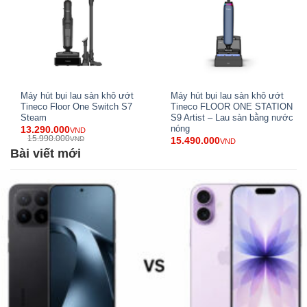
Màn hình LCD thông minh
, hiển thị đầy đủ trạng thái
hoạt động.
Đế sạc gắn tường tiện lợi
, tiết kiệm không gian và dễ
bảo quản.
Máy hút bụi lau sàn khô ướt
Máy hút bụi lau sàn khô ướt
Tineco Floor One Switch S7
Tineco FLOOR ONE STATION
Steam
S9 Artist – Lau sàn bằng nước
nóng
13.290.000
VND
15.990.000
VND
15.490.000
VND
Bài viết mới
Thiết kế mới và nổi bật – Dấu ấn của công
nghệ tương lai