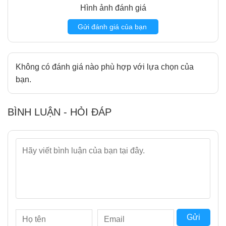
Hình ảnh đánh giá
5.1
Pin rời – Linh hoạt và tiện lợi
6
Chổi lăn chính kép – Tăng hiệu quả làm sạch
Gửi đánh giá của bạn
7
Công nghệ giảm tiếng ồn – Êm ái chỉ 60dB
8
Vệ sinh đơn giản – Sử dụng bền bỉ lâu dài
9
Kết luận – Redroad V17, lựa chọn xứng đáng cho mọi
Không có đánh giá nào phù hợp với lựa chọn của
gia đình
bạn.
BÌNH LUẬN - HỎI ĐÁP
Gửi