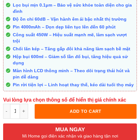
Lọc bụi mịn 0.1μm – Bảo vệ sức khỏe toàn diện cho gia
đình
Độ ồn chỉ 60dB – Vận hành êm ái bậc nhất thị trường
Pin 4000mAh – Dọn dẹp liên tục lên đến 60 phút
Công suất 450W – Hiệu suất mạnh mẽ, làm sạch vượt
trội
Chổi lăn kép – Tăng gấp đôi khả năng làm sạch bề mặt
Hộp bụi 600ml – Giảm số lần đổ bụi, tăng hiệu quả sử
dụng
Màn hình LCD thông minh – Theo dõi trạng thái hút và
pin dễ dàng
Pin rời tiện lợi – Linh hoạt thay thế, kéo dài tuổi thọ máy
Vui lòng lựa chọn thông số để hiển thị giá chính xác
Quantity
ADD TO CART
MUA NGAY
Mi Home gọi điện xác nhận và giao hàng tận nơi