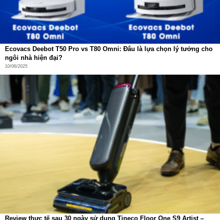
Một trong những ưu điểm nổi bật nhất của Redroad V17
chính là
độ ồn chỉ 60dB
, được đánh giá là thấp nhất trong
phân khúc máy hút bụi cầm tay hiện nay.
Nhờ đó, bạn có thể thoải mái dọn dẹp nhà cửa:
Ecovacs Deebot T50 Pro vs T80 Omni: Đâu là lựa chọn lý tưởng cho
Không gây khó chịu cho người xung quanh
ngôi nhà hiện đại?
10/06/2025
Không ảnh hưởng đến giấc ngủ của trẻ nhỏ
Phù hợp sử dụng vào sáng sớm hoặc buổi tối
Vệ sinh đơn giản – Sử dụng bền bỉ lâu dài
Redroad V17 cho phép
tháo rời toàn bộ các bộ phận
, từ
hộp bụi, lõi lọc đến chổi lăn, giúp việc vệ sinh trở nên
nhanh chóng và dễ dàng hơn bao giờ hết.
Hộp bụi dung tích
600ml
giúp hạn chế việc đổ bụi nhiều
lần, đồng thời giữ cho hiệu suất hút luôn ổn định.
Review thực tế sau 30 ngày sử dụng Tineco Floor One S9 Artist –