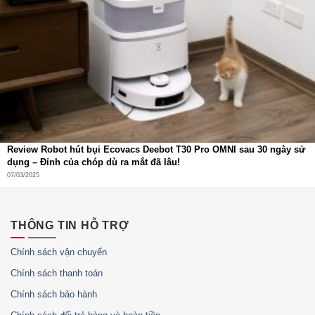
Công suất định mức:
5 mW
, tối đa lên đến
10 mW
.
Tai nghe xử lý âm lượng ổn định, không bị méo tiếng ngay
cả khi tăng âm lượng cao.
Tận hưởng âm nhạc chân thực
Người dùng có thể cảm nhận rõ ràng từng nhạc cụ, giọng
hát trong trẻo và hiệu ứng âm thanh đa lớp. Đây chính là
điểm mạnh giúp Redmi Buds 6 Play ghi điểm ở phân khúc
phổ thông.
Review Robot hút bụi Ecovacs Deebot T30 Pro OMNI sau 30 ngày sử
dụng – Đỉnh của chóp dù ra mắt đã lâu!
07/03/2025
THÔNG TIN HỖ TRỢ
Chính sách vận chuyển
Chính sách thanh toán
Chính sách bảo hành