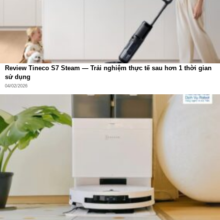
Review Tineco S7 Steam — Trải nghiệm thực tế sau hơn 1 thời gian
sử dụng
04/02/2026
Hiệu suất pin mạnh mẽ – Âm nhạc bất tận
Dung lượng pin tối ưu
Tai nghe:
57mAh mỗi bên
.
Hộp sạc:
600mAh
.
Nhờ sự kết hợp này, Redmi Buds 6 Play có thể hoạt động