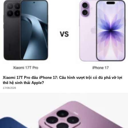
Thiết kế tinh gọn – Phong cách thời thượng
Hình dáng hạt đậu nhỏ gọn
Redmi Buds 6 Play mang dáng vẻ
hạt đậu mềm mại
, ôm
trọn trong vành tai, tạo cảm giác vừa vặn nhưng vẫn cực
Xiaomi 17T Pro đấu iPhone 17: Cấu hình vượt trội có đủ phá vỡ lợi
kỳ thoải mái. Mỗi bên tai nghe chỉ nặng
3,6 g
, nhẹ đến mức
thế hệ sinh thái Apple?
17/06/2026
gần như “biến mất” khi đeo lâu, giúp người dùng tận
hưởng âm nhạc hay đàm thoại mà không lo mỏi tai.