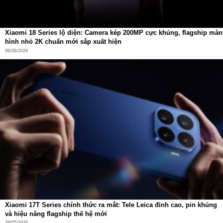
Xiaomi 18 Series lộ diện: Camera kép 200MP cực khủng, flagship màn
hình nhỏ 2K chuẩn mới sắp xuất hiện
06/06/2026
Hộp sạc tròn gọn dễ mang theo
Hộp sạc hình tròn gọn gàng, kích thước chỉ
53,9 x 53,9 x
27,4 mm
với trọng lượng
32,8 g
. Khi kết hợp cùng tai
nghe, tổng trọng lượng cả bộ chỉ
40 g
, nhẹ hơn cả một thỏi
son nhỏ, dễ dàng để trong túi áo, túi quần hoặc balo.
Xiaomi 17T Series chính thức ra mắt: Tele Leica đỉnh cao, pin khủng
và hiệu năng flagship thế hệ mới
29/05/2026