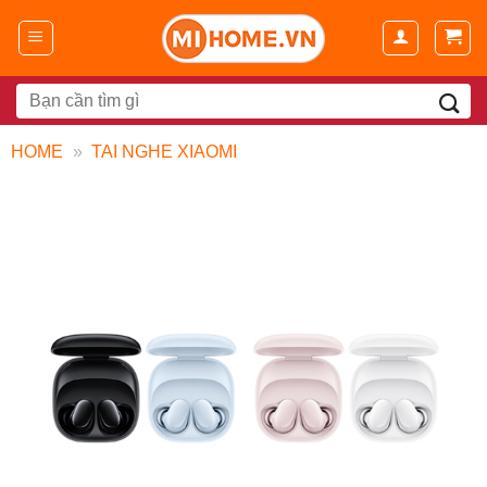
Chuyển
đến
nội
dung
Search
for:
HOME
»
TAI NGHE XIAOMI