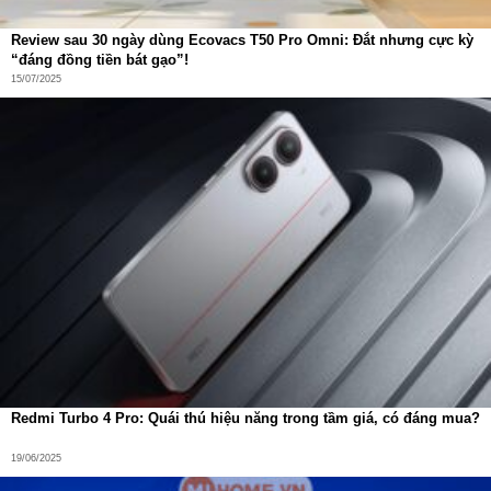
liên tục
7,5 giờ chỉ với một lần sạc
, và khi dùng kèm hộp
sạc, tổng thời gian nghe nhạc có thể đạt tới
36 giờ
– gấp
Review sau 30 ngày dùng Ecovacs T50 Pro Omni: Đắt nhưng cực kỳ
nhiều lần so với các sản phẩm cùng phân khúc.
“đáng đồng tiền bát gạo”!
15/07/2025
Redmi Turbo 4 Pro: Quái thú hiệu năng trong tầm giá, có đáng mua?
19/06/2025