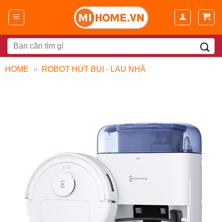
Chuyển
đến
nội
dung
Search
for:
HOME
»
ROBOT HÚT BỤI - LAU NHÀ