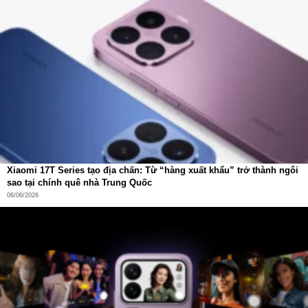
bạn có thể chọn tông màu như xanh lam, tím… để hòa hợp
với không gian sống. Bình chứa còn có thiết kế trong suốt,
dễ kiểm tra mực nước mà không cần tháo lắp, cực kỳ tiện
lợi khi sử dụng.
Xiaomi 17T Series tạo địa chấn: Từ “hàng xuất khẩu” trở thành ngôi
sao tại chính quê nhà Trung Quốc
06/06/2026
Hoạt Động Êm Ái – Giữ Gìn Không Gian Yên