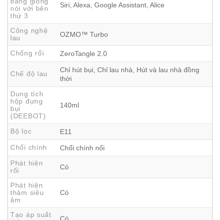
bằng giọng
Siri, Alexa, Google Assistant, Alice
nói với bên
diện tích sàn nhà
, giảm điểm mù đến mức tối đa.
thứ 3
Không gian nhỏ không còn là thách thức – với Deebot
Công nghệ
Mini,
mọi ngóc ngách đều được tiếp cận và làm sạch
OZMO™ Turbo
lau
kỹ lưỡng
.
Chống rối
ZeroTangle 2.0
Chỉ hút bụi, Chỉ lau nhà, Hút và lau nhà đồng
Chế độ lau
thời
Dung tích
hộp đựng
140ml
bụi
(DEEBOT)
Bộ lọc
E11
Chổi chính
Chổi chính nổi
Phát hiện
Có
rối
Phát hiện
thảm siêu
Có
âm
Công Nghệ Điều Hướng TrueMapping 2.0 –
Tạo áp suất
Có