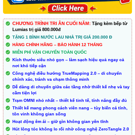
CHƯƠNG TRÌNH TRI ÂN CUỐI NĂM:
Tặng kèm bếp từ
Lumias trị giá 800.000đ
TẶNG 1 BÌNH NƯỚC LAU NHÀ TRỊ GIÁ 200.000 Đ
HÀNG CHÍNH HÃNG – BẢO HÀNH 12 THÁNG
MIỄN PHÍ VẬN CHUYỂN TOÀN QUỐC
Kích thước siêu nhỏ gọn – làm sạch hiệu quả ngay cả
nơi khó tiếp cận
Công nghệ điều hướng TrueMapping 2.0 – di chuyển
chính xác, tránh va chạm thông minh
Dễ dàng di chuyển giữa các tầng nhờ thiết kế nhẹ và tay
cầm tiện lợi
Trạm OMNI nhỏ nhất – thiết kế tinh tế, tính năng đầy đủ
Thiết kế mang phong cách viên nang – tùy biến cá tính,
tôn vinh không gian sống
Hoạt động êm ái – giữ gìn không gian yên tĩnh
Hút lông tóc không lo rối nhờ công nghệ ZeroTangle 2.0