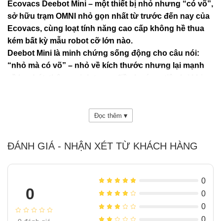
Ecovacs Deebot Mini – một thiết bị nhỏ nhưng “có võ”,
sở hữu trạm OMNI nhỏ gọn nhất từ trước đến nay của
Ecovacs, cùng loạt tính năng cao cấp không hề thua
kém bất kỳ mẫu robot cỡ lớn nào.
Deebot Mini là minh chứng sống động cho câu nói:
“nhỏ mà có võ” – nhỏ về kích thước nhưng lại mạnh
về lực hút, thông minh trong điều hướng, tiện lợi khi
sử dụng và đặc biệt là đậm phong cách cá nhân hóa
cho không gian sống hiện đại.
Đọc thêm
▾
ĐÁNH GIÁ - NHẬN XÉT TỪ KHÁCH HÀNG
0
0
0
0
0