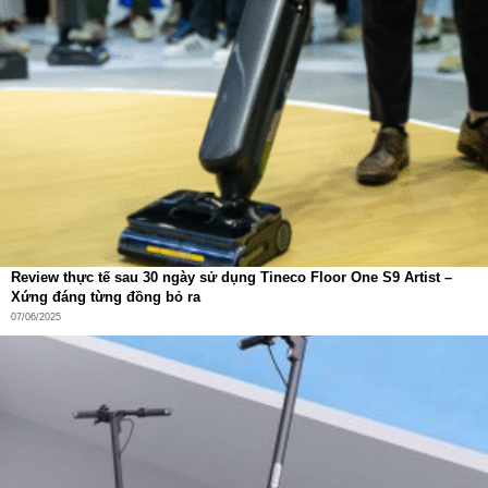
thoại. Chỉ với vài cú chạm, bạn có thể:
Bắt đầu hoặc tạm dừng dọn dẹp.
Thiết lập lịch trình làm sạch tự động.
Tùy chỉnh lực hút, lượng nước, vùng dọn dẹp.
Kiểm tra trạng thái robot theo thời gian thực.
Thậm chí bạn có thể thêm widget ra màn hình chính để
ra
lệnh chỉ bằng một chạm
– đơn giản, thông minh và cực
kỳ tiện lợi.
Review thực tế sau 30 ngày sử dụng Tineco Floor One S9 Artist –
Xứng đáng từng đồng bỏ ra
07/06/2025