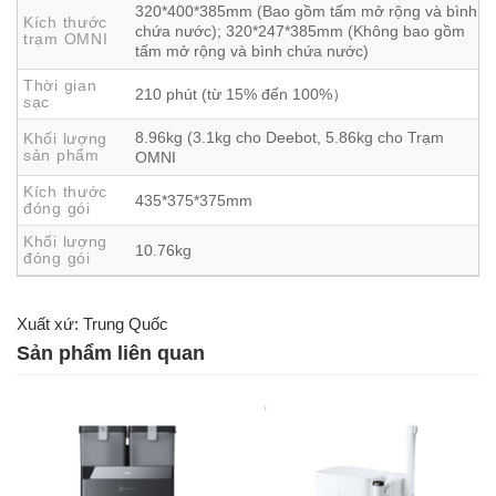
320*400*385mm (Bao gồm tấm mở rộng và bình
Kích thước
chứa nước); 320*247*385mm (Không bao gồm
trạm OMNI
tấm mở rộng và bình chứa nước)
Thời gian
210 phút (từ 15% đến 100%）
sạc
8.96kg (3.1kg cho Deebot, 5.86kg cho Trạm
Khối lượng
sản phẩm
OMNI
Kích thước
435*375*375mm
đóng gói
Khối lượng
10.76kg
đóng gói
Xuất xứ: Trung Quốc
Sản phẩm liên quan
Trạm OMNI Nhỏ Nhất – Thiết Kế Tinh Tế, Tính
Năng Đầy Đủ
Điểm nhấn nổi bật nhất của Deebot Mini là
trạm OMNI
mini
– hiện đang giữ danh hiệu
trạm sạc nhỏ nhất của
Ecovacs
với chiều cao chỉ
38.5cm
. Nhỏ nhưng không