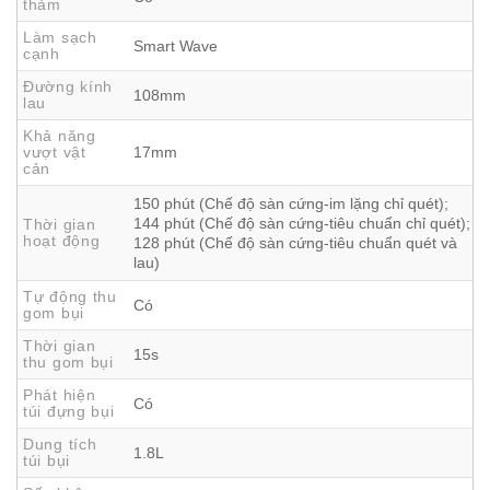
thảm
Di Chuyển Chính Xác, Tránh Va Chạm Thông
Minh
Làm sạch
Smart Wave
cạnh
Sự thông minh của Deebot Mini không chỉ nằm ở thiết kế
Đường kính
108mm
mà còn ở trí óc – cụ thể là hệ thống điều hướng
lau
TrueMapping 2.0
. Với khả năng
lập bản đồ chính xác
Khả năng
vượt vật
17mm
không gian rộng đến 100m² chỉ trong 6 phút
, robot
cản
nhanh chóng ghi nhớ sơ đồ nhà bạn, kể cả những khu vực
150 phút (Chế độ sàn cứng-im lặng chỉ quét);
phức tạp.
144 phút (Chế độ sàn cứng-tiêu chuẩn chỉ quét);
Thời gian
Cảm biến khoảng cách, radar LDS, và laser phía trước
hoạt động
128 phút (Chế độ sàn cứng-tiêu chuẩn quét và
lau)
giúp robot phát hiện chướng ngại vật
với độ chính xác
đến milimet
, tránh va chạm và đảm bảo di chuyển mượt
Tự động thu
Có
gom bụi
mà, an toàn – đặc biệt hữu ích trong các gia đình có trẻ nhỏ
Thời gian
hoặc vật nuôi.
15s
thu gom bụi
Phát hiện
Có
túi đựng bụi
Dung tích
1.8L
túi bụi