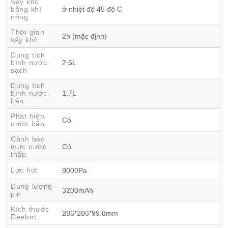
Sấy khô
bằng khí
ở nhiệt độ 45 độ C
nóng
Thời gian
2h (mặc định)
sấy khô
Dung tích
bình nước
2.6L
sạch
Dung tích
bình nước
1.7L
bẩn
Dễ Dàng Di Chuyển Giữa Các Tầng Nhờ
Phát hiện
Thiết Kế Nhẹ Và Tay Cầm Tiện Lợi
Có
nước bẩn
Không chỉ nhẹ nhàng trong di chuyển tự động, Deebot Mini
Cảnh báo
mực nước
Có
còn
dễ dàng xách tay giữa các tầng
nhờ
thiết kế nhỏ
thấp
gọn kết hợp tay cầm tiện dụng
. Đây là điểm cộng lớn đối
Lực hút
9000Pa
với những gia đình có nhiều tầng hoặc không gian sống
linh hoạt.
Dung lượng
3200mAh
pin
Bạn không cần vất vả bê vác hay lo lắng về dây điện
Kích thước
vướng víu – chỉ cần một tay nhấc nhẹ là robot sẵn sàng
286*286*99.8mm
Deebot
hoạt động ở bất cứ đâu.