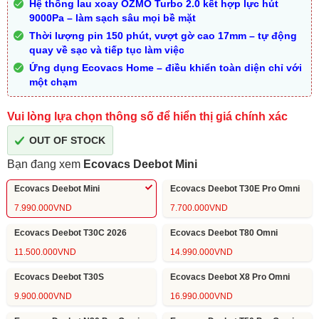
Hệ thống lau xoay OZMO Turbo 2.0 kết hợp lực hút
9000Pa – làm sạch sâu mọi bề mặt
Thời lượng pin 150 phút, vượt gờ cao 17mm – tự động
quay về sạc và tiếp tục làm việc
Ứng dụng Ecovacs Home – điều khiển toàn diện chỉ với
một chạm
Vui lòng lựa chọn thông số để hiển thị giá chính xác
OUT OF STOCK
Bạn đang xem
Ecovacs Deebot Mini
Ecovacs Deebot Mini
Ecovacs Deebot T30E Pro Omni
7.990.000
VND
7.700.000
VND
Ecovacs Deebot T30C 2026
Ecovacs Deebot T80 Omni
11.500.000
VND
14.990.000
VND
Ecovacs Deebot T30S
Ecovacs Deebot X8 Pro Omni
9.900.000
VND
16.990.000
VND