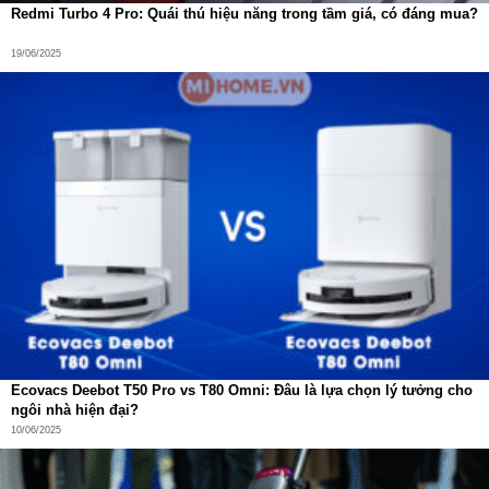
Redmi Turbo 4 Pro: Quái thú hiệu năng trong tầm giá, có đáng mua?
19/06/2025
Ứng Dụng ECOVACS HOME – Điều Khiển
Ecovacs Deebot T50 Pro vs T80 Omni: Đâu là lựa chọn lý tưởng cho
Toàn Diện Chỉ Với Một Chạm
ngôi nhà hiện đại?
10/06/2025
Tất cả các tính năng thông minh của Deebot Mini đều
được quản lý qua
ứng dụng ECOVACS HOME
trên điện