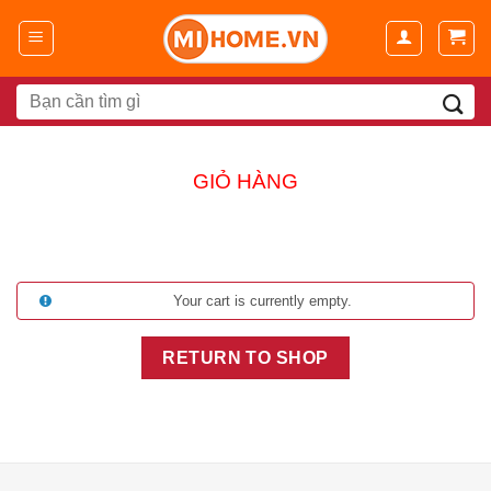
Chuyển
đến
nội
dung
Search
for:
GIỎ HÀNG
Your cart is currently empty.
RETURN TO SHOP