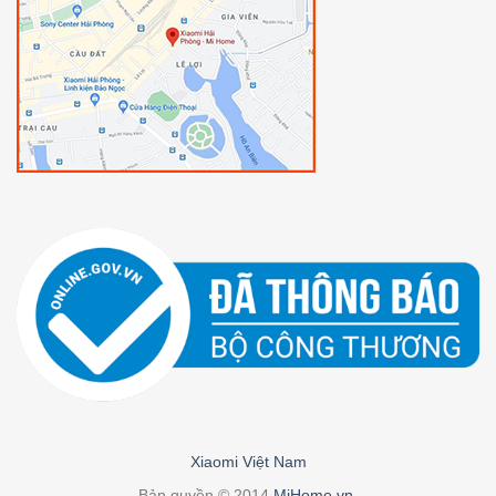
Xiaomi Việt Nam
Bản quyền © 2014
MiHome.vn
.