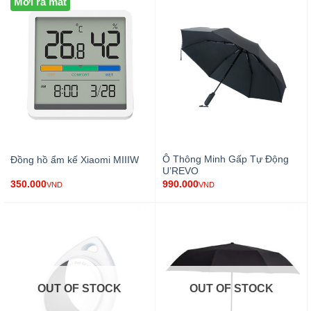
Mới ra mắt
Ô Thông Minh Gấp Tự Động
Đồng hồ ẩm kế Xiaomi MIIIW
U’REVO
350.000
990.000
VND
VND
OUT OF STOCK
OUT OF STOCK