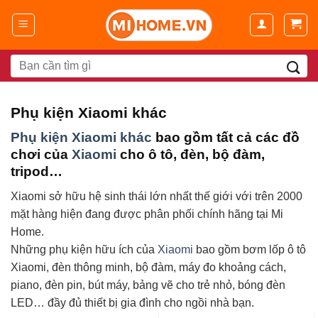
Chuyển
đến
nội
dung
Search
for:
Phụ kiện Xiaomi khác
Phụ kiện Xiaomi khác
bao gồm tất cả các đồ
chơi của
Xiaomi
cho ô tô, đèn, bộ đàm,
tripod…
Xiaomi sở hữu hệ sinh thái lớn nhất thế giới với trên 2000
mặt hàng hiện đang được phân phối chính hãng tại Mi
Home.
Những phụ kiện hữu ích của
Xiaomi
bao gồm bơm lốp ô tô
Xiaomi, đèn thông minh, bộ đàm, máy đo khoảng cách,
piano, đèn pin, bút máy, bảng vẽ cho trẻ nhỏ, bóng đèn
LED… đầy đủ thiết bị gia đình cho ngồi nhà bạn.