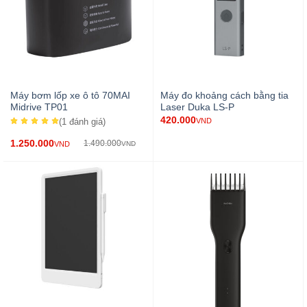
Máy bơm lốp xe ô tô 70MAI
Máy đo khoảng cách bằng tia
Midrive TP01
Laser Duka LS-P
420.000
(1
đánh giá
)
VND
1.250.000
1.490.000
VND
VND