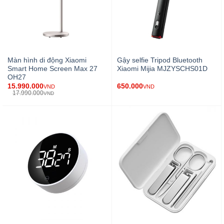
Màn hình di động Xiaomi
Gậy selfie Tripod Bluetooth
Smart Home Screen Max 27
Xiaomi Mijia MJZYSCHS01D
OH27
15.990.000
650.000
VND
VND
17.990.000
VND