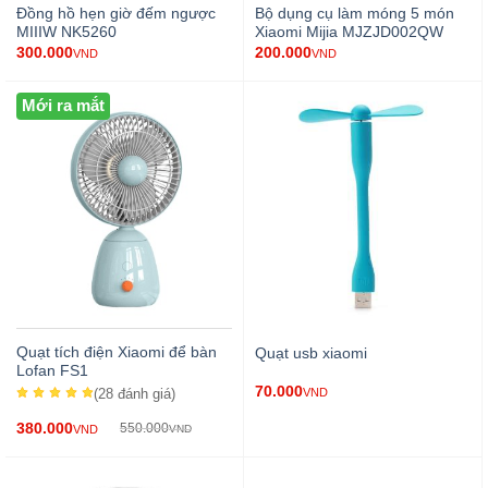
Đồng hồ hẹn giờ đếm ngược
Bộ dụng cụ làm móng 5 món
MIIIW NK5260
Xiaomi Mijia MJZJD002QW
300.000
200.000
VND
VND
Mới ra mắt
Quạt tích điện Xiaomi để bàn
Quạt usb xiaomi
Lofan FS1
70.000
(28
đánh giá
)
VND
380.000
550.000
VND
VND