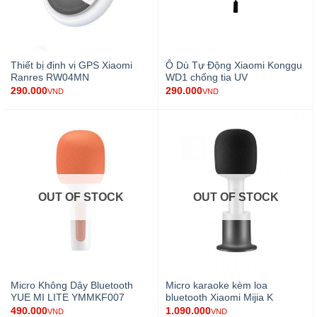
Thiết bị định vị GPS Xiaomi
Ô Dù Tự Động Xiaomi Konggu
Ranres RW04MN
WD1 chống tia UV
290.000
290.000
VND
VND
OUT OF STOCK
OUT OF STOCK
Micro Không Dây Bluetooth
Micro karaoke kèm loa
YUE MI LITE YMMKF007
bluetooth Xiaomi Mijia K
490.000
1.090.000
VND
VND