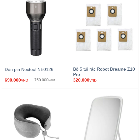
Bộ 5 túi rác Robot Dreame Z10
Đèn pin Nextool NE0126
Pro
690.000
320.000
750.000
VND
VND
VND