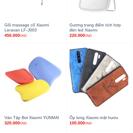
Gối massage cổ Xiaomi
Gương trang điểm tích hợp
Leravan LF-J003
đèn led Xiaomi
450.000
220.000
VND
VND
Ván Tập Bơi Xiaomi YUNMAI
Ốp lưng Xiaomi mặt hươu
320.000
100.000
VND
VND