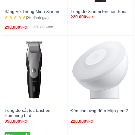
Bảng Vẽ Thông Minh Xiaomi
Tông đơ Xiaomi Enchen Boost
220.000
(26
đánh giá
)
VND
290.000
320.000
VND
VND
Tông đơ cắt tóc Enchen
Đèn cảm ứng đêm Mijia gen 2
Humming bird
350.000
220.000
VND
VND