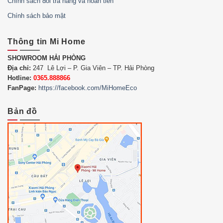
Chính sách đổi trả hàng và hoàn tiền
Chính sách bảo mật
Thông tin Mi Home
SHOWROOM HẢI PHÒNG
Địa chỉ:
247 Lê Lợi – P. Gia Viên – TP. Hải Phòng
Hotline:
0365.888866
FanPage:
https://facebook.com/MiHomeEco
Bản đồ