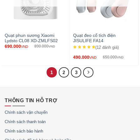
Quạt phun sương Xiaomi
Quạt đeo cổ tích điện
Lydsto CL08 XD-ZMLFS02
JISULIFE FA14
690.000
890.000
VND
VND
(12
đánh giá
)
490.000
650.000
VND
VND
1
2
3
THÔNG TIN HỖ TRỢ
Chính sách vận chuyển
Chính sách thanh toán
Chính sách bảo hành