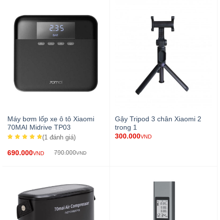
Máy bơm lốp xe ô tô Xiaomi
Gậy Tripod 3 chân Xiaomi 2
70MAI Midrive TP03
trong 1
300.000
(1
đánh giá
)
VND
690.000
790.000
VND
VND