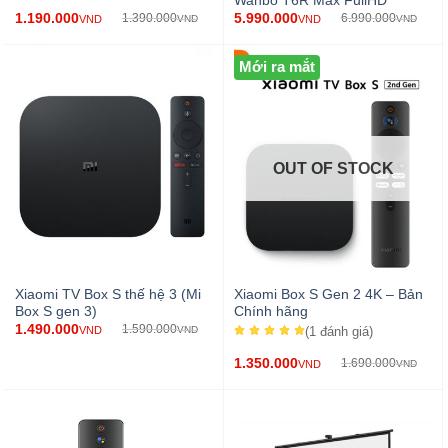
Wanbo T6R Max FullHD
1.190.000
5.990.000
1.390.000
6.990.000
VND
VND
VND
VND
Mới ra mắt
OUT OF STOCK
Xiaomi TV Box S thế hệ 3 (Mi
Xiaomi Box S Gen 2 4K – Bản
Box S gen 3)
Chính hãng
1.490.000
1.590.000
VND
VND
(1
đánh giá
)
1.350.000
1.690.000
VND
VND