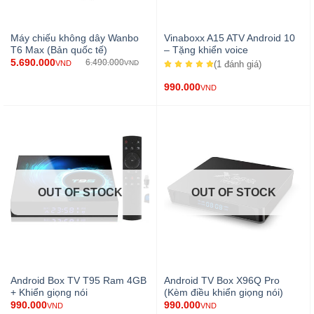
Máy chiếu không dây Wanbo
Vinaboxx A15 ATV Android 10
T6 Max (Bản quốc tế)
– Tặng khiển voice
5.690.000
6.490.000
VND
VND
(1
đánh giá
)
990.000
VND
OUT OF STOCK
OUT OF STOCK
Android Box TV T95 Ram 4GB
Android TV Box X96Q Pro
+ Khiển giọng nói
(Kèm điều khiển giọng nói)
990.000
990.000
VND
VND