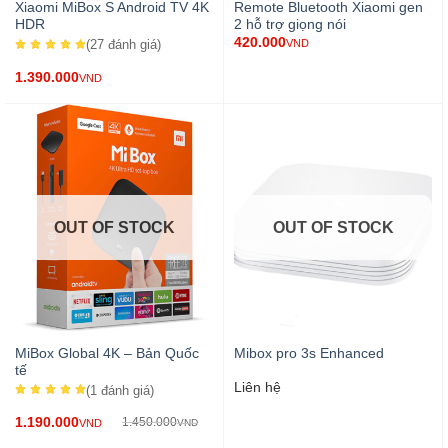
Xiaomi MiBox S Android TV 4K
Remote Bluetooth Xiaomi gen
HDR
2 hỗ trợ giọng nói
420.000
(27
đánh giá
)
VND
1.390.000
VND
OUT OF STOCK
OUT OF STOCK
MiBox Global 4K – Bản Quốc
Mibox pro 3s Enhanced
tế
Liên hệ
(1
đánh giá
)
1.190.000
1.450.000
VND
VND