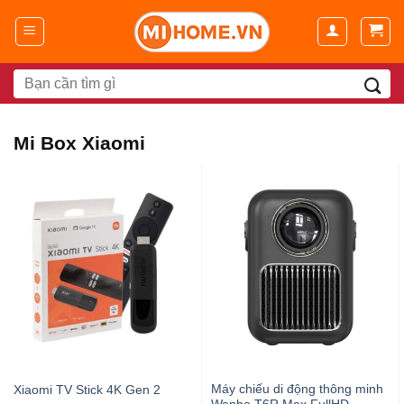
Chuyển
đến
nội
dung
Search
for:
Mi Box Xiaomi
Máy chiếu di động thông minh
Xiaomi TV Stick 4K Gen 2