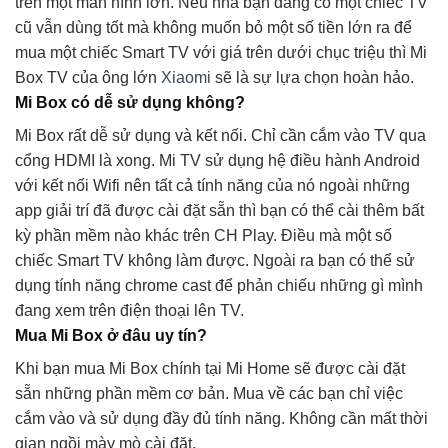
trên một màn hình lớn. Nếu nhà bạn đang có một chiếc TV
cũ vẫn dùng tốt mà không muốn bỏ một số tiền lớn ra để
mua một chiếc Smart TV với giá trên dưới chục triệu thì Mi
Box TV của ông lớn
Xiaomi
sẽ là sự lựa chọn hoàn hảo.
Mi Box có dễ sử dụng không?
Mi Box rất dễ sử dụng và kết nối. Chỉ cần cắm vào TV qua
cổng HDMI là xong. Mi TV sử dụng hệ điều hành Android
với kết nối Wifi nên tất cả tính năng của nó ngoài những
app giải trí đã được cài đặt sẵn thì bạn có thể cài thêm bất
kỳ phần mềm nào khác trên CH Play. Điều mà một số
chiếc Smart TV không làm được. Ngoài ra bạn có thể sử
dụng tính năng chrome cast để phản chiếu những gì mình
đang xem trên điện thoại lên TV.
Mua Mi Box ở đâu uy tín?
Khi bạn mua Mi Box chính tại Mi Home sẽ được cài đặt
sẵn những phần mềm cơ bản. Mua về các bạn chỉ việc
cắm vào và sử dụng đầy đủ tính năng. Không cần mất thời
gian ngồi mày mò cài đặt.