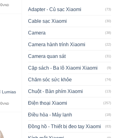
00
VND
Adapter - Củ sạc Xiaomi
(73)
Cable sạc Xiaomi
(30)
Camera
(38)
Camera hành trình Xiaomi
(22)
Camera quan sát
(31)
Cặp sách - Ba lô Xiaomi Xiaomi
(9)
Chăm sóc sức khỏe
(74)
Chuột - Bàn phím Xiaomi
(13)
í Lumias
Điện thoại Xiaomi
(257)
00
VND
Điều hòa - Máy lạnh
(18)
Đồng hồ - Thiết bị đeo tay Xiaomi
(83)
(9)