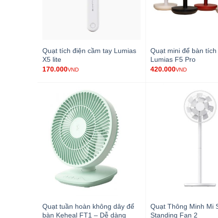
Quạt tích điện cầm tay Lumias
Quạt mini để bàn tích
X5 lite
Lumias F5 Pro
170.000
420.000
VND
VND
Quạt tuần hoàn không dây để
Quạt Thông Minh Mi 
bàn Keheal FT1 – Dễ dàng
Standing Fan 2