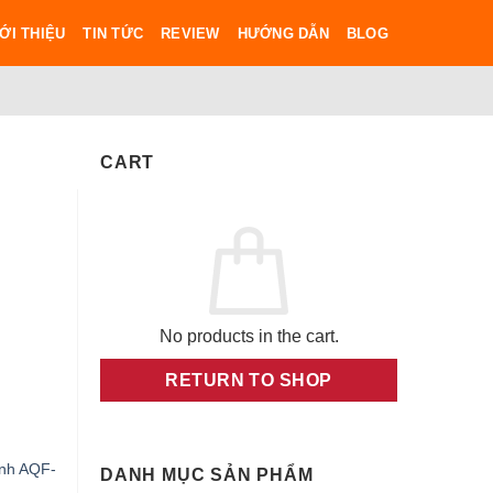
ỚI THIỆU
TIN TỨC
REVIEW
HƯỚNG DẪN
BLOG
CART
No products in the cart.
RETURN TO SHOP
nh AQF-
DANH MỤC SẢN PHẨM