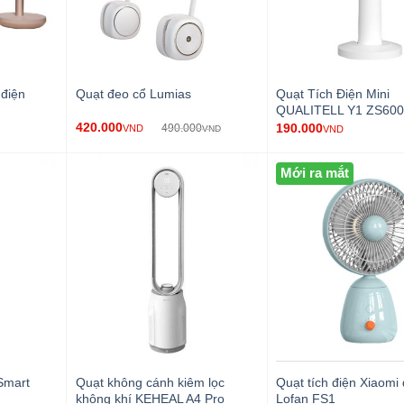
 điện
Quạt Tích Điện Mini
Quạt đeo cổ Lumias
QUALITELL Y1 ZS60
420.000
190.000
490.000
VND
VND
VND
Mới ra mắt
Smart
Quạt không cánh kiêm lọc
Quạt tích điện Xiaomi
không khí KEHEAL A4 Pro
Lofan FS1