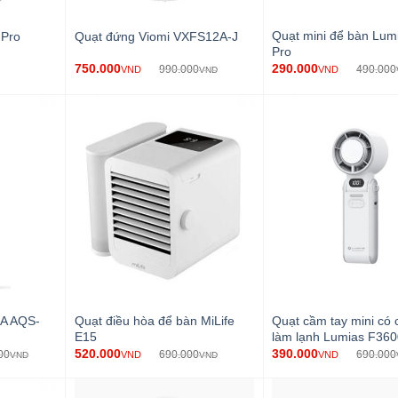
Quạt mini để bàn Lum
 Pro
Quạt đứng Viomi VXFS12A-J
Pro
750.000
290.000
990.000
490.000
VND
VND
VND
UA AQS-
Quạt điều hòa để bàn MiLife
Quạt cầm tay mini có 
E15
làm lạnh Lumias F36
520.000
390.000
00
690.000
690.000
VND
VND
VND
VND