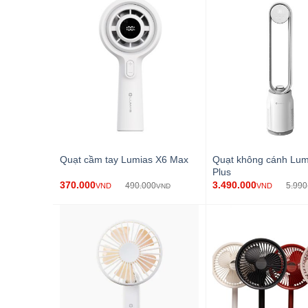
Quạt không cánh Lum
Quạt cầm tay Lumias X6 Max
Plus
370.000
3.490.000
490.000
5.990
VND
VND
VND