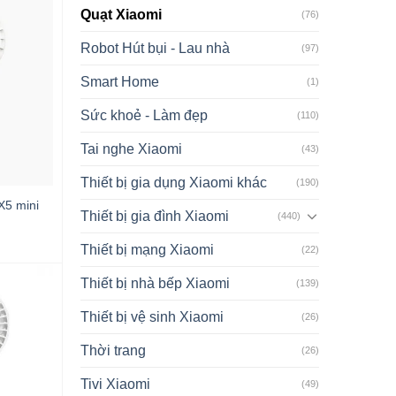
Quạt Xiaomi
(76)
Robot Hút bụi - Lau nhà
(97)
Smart Home
(1)
Sức khoẻ - Làm đẹp
(110)
Tai nghe Xiaomi
(43)
Thiết bị gia dụng Xiaomi khác
(190)
X5 mini
Thiết bị gia đình Xiaomi
(440)
Thiết bị mạng Xiaomi
(22)
Thiết bị nhà bếp Xiaomi
(139)
Thiết bị vệ sinh Xiaomi
(26)
Thời trang
(26)
Tivi Xiaomi
(49)