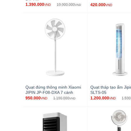
1.390.000
420.000
19.900.000
VND
VND
VND
Quạt đứng thông minh Xiaomi
Quạt tháp tạo ẩm Jipi
JIPIN JP-F08-DXA 7 cánh
SLTS-05
950.000
1.200.000
1.190.000
1.590
VND
VND
VND