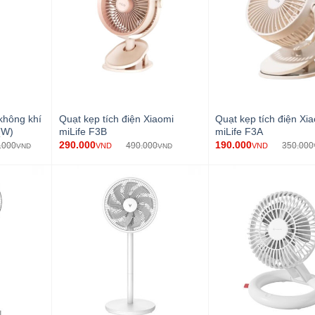
không khí
Quạt kẹp tích điện Xiaomi
Quạt kẹp tích điện Xi
(W)
miLife F3B
miLife F3A
290.000
190.000
.000
490.000
350.000
VND
VND
VND
VND