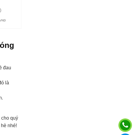
á
)
VND
nóng
ề đau
đó là
n.
 cho quý
 hè nhé!