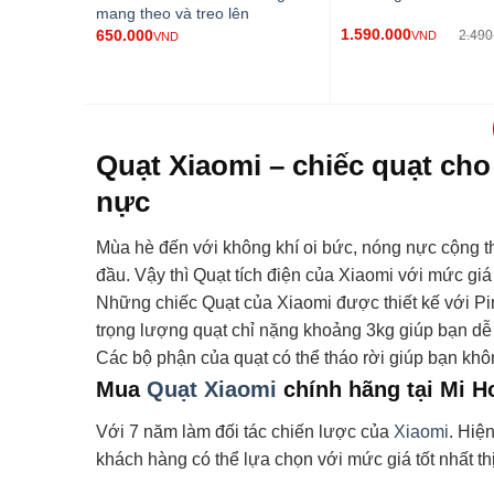
mang theo và treo lên
1.590.000
650.000
2.490
VND
VND
Quạt Xiaomi – chiếc quạt ch
nực
Mùa hè đến với không khí oi bức, nóng nực cộng t
đầu. Vậy thì Quạt tích điện của Xiaomi với mức gi
Những chiếc Quạt của Xiaomi được thiết kế với Pi
trọng lượng quạt chỉ nặng khoảng 3kg giúp bạn dễ
Các bộ phận của quạt có thể tháo rời giúp bạn khô
Mua
Quạt Xiaomi
chính hãng tại Mi 
Với 7 năm làm đối tác chiến lược của
Xiaomi
. Hiệ
khách hàng có thể lựa chọn với mức giá tốt nhất t