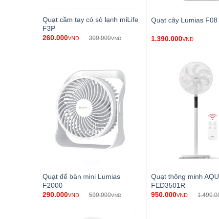
Quạt cầm tay có sò lạnh miLife
Quạt cây Lumias F08
F3P
260.000
1.390.000
300.000
VND
VND
VND
Quạt để bàn mini Lumias
Quạt thông minh AQ
F2000
FED3501R
290.000
950.000
590.000
1.490.0
VND
VND
VND