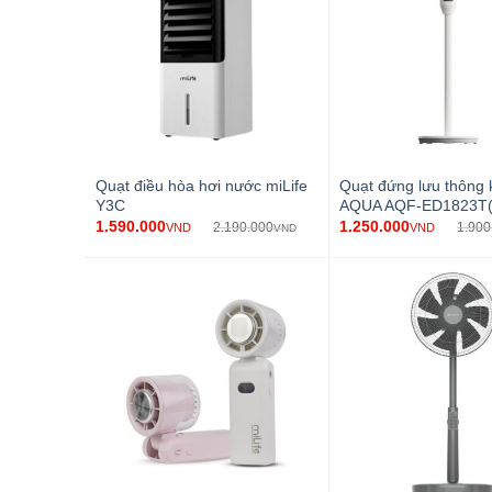
Quạt điều hòa hơi nước miLife
Quạt đứng lưu thông 
Y3C
AQUA AQF-ED1823T
1.590.000
1.250.000
2.190.000
1.900
VND
VND
VND