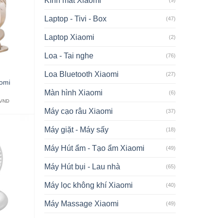
Kính mắt Xiaomi
Laptop - Tivi - Box
(47)
Laptop Xiaomi
(2)
Loa - Tai nghe
(76)
Loa Bluetooth Xiaomi
(27)
aomi
Màn hình Xiaomi
(6)
VND
Máy cạo râu Xiaomi
(37)
Máy giặt - Máy sấy
(18)
Máy Hút ẩm - Tạo ẩm Xiaomi
(49)
Máy Hút bụi - Lau nhà
(65)
Máy lọc không khí Xiaomi
(40)
Máy Massage Xiaomi
(49)