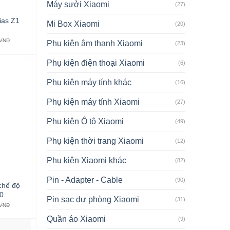
Máy sưởi Xiaomi
(27)
ias Z1
Mi Box Xiaomi
(20)
VND
Phụ kiện âm thanh Xiaomi
(23)
Phụ kiện điện thoại Xiaomi
(6)
Phụ kiện máy tính khác
(16)
Phụ kiện máy tính Xiaomi
(27)
Phụ kiện Ô tô Xiaomi
(49)
Phụ kiện thời trang Xiaomi
(12)
Phụ kiện Xiaomi khác
(82)
Pin - Adapter - Cable
(90)
chế độ
00
Pin sạc dự phòng Xiaomi
(31)
VND
Quần áo Xiaomi
(9)