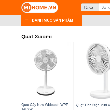
Chuyển
Search
đến
for:
nội
DANH MỤC SẢN PHẨM
dung
Quạt Xiaomi
Quạt Cây New Widetech WPF-
Quạt Tích Điện Mini 
14P7W