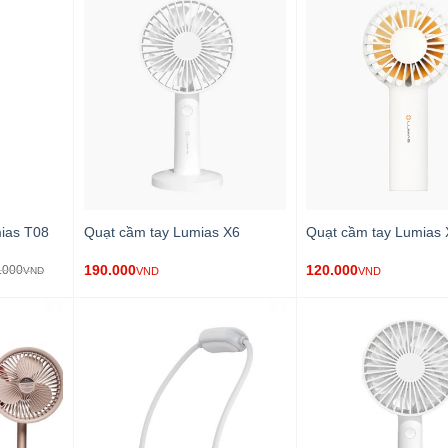
ias T08
Quạt cầm tay Lumias X6
Quạt cầm tay Lumias 
190.000
120.000
.000
VND
VND
VND