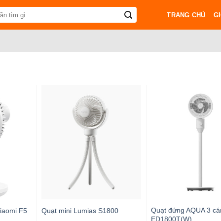
TRANG CHỦ
GI
Quạt đứng AQUA 3 cá
Xiaomi F5
Quạt mini Lumias S1800
ED1800T(W)