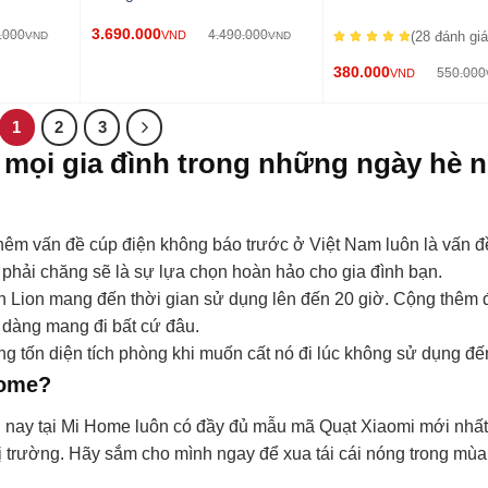
3.690.000
.000
4.490.000
VND
(28
đánh gi
VND
VND
380.000
550.000
VND
1
2
3
o mọi gia đình trong những ngày hè 
hêm vấn đề cúp điện không báo trước ở Việt Nam luôn là vấn đ
á phải chăng sẽ là sự lựa chọn hoàn hảo cho gia đình bạn.
n Lion mang đến thời gian sử dụng lên đến 20 giờ. Cộng thêm 
 dàng mang đi bất cứ đâu.
ng tốn diện tích phòng khi muốn cất nó đi lúc không sử dụng đế
Home?
n nay tại Mi Home luôn có đầy đủ mẫu mã Quạt Xiaomi mới nhất
hị trường. Hãy sắm cho mình ngay để xua tái cái nóng trong mùa