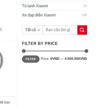
Tủ lạnh Xiaomi
(7)
Xe đạp điện Xiaomi
(20)
Search
01
for:
FILTER BY PRICE
Min
Max
Price:
0VND
—
4.500.000VND
FILTER
price
price
 để bàn