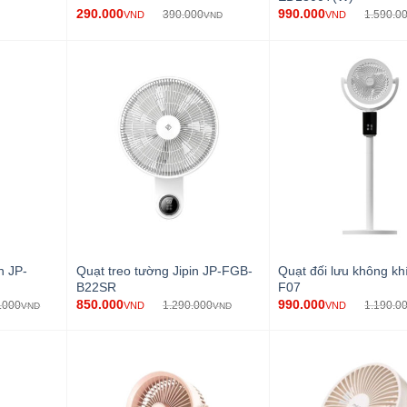
290.000
990.000
390.000
1.590.0
VND
VND
VND
n JP-
Quạt treo tường Jipin JP-FGB-
Quạt đối lưu không kh
B22SR
F07
850.000
990.000
.000
1.290.000
1.190.0
VND
VND
VND
VND