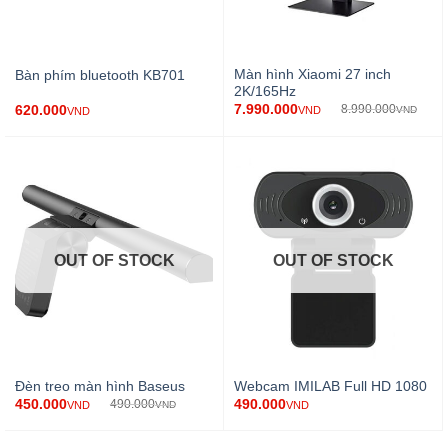
Màn hình Xiaomi 27 inch
Bàn phím bluetooth KB701
2K/165Hz
7.990.000
620.000
8.990.000
VND
VND
VND
OUT OF STOCK
OUT OF STOCK
Đèn treo màn hình Baseus
Webcam IMILAB Full HD 1080
450.000
490.000
490.000
VND
VND
VND