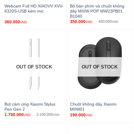
Webcam Full HD XIAOVV XVV-
Bộ bàn phím và chuột không
6320S-USB kèm mic
dây MIIIW POP MW23PB01
B1040
350.000
360.000
490.000
VND
VND
VND
OUT OF STOCK
OUT OF STOCK
Bút cảm ứng Xiaomi Stylus
Chuột không dây Xiaomi
Pen Gen 2
MIIW01
1.750.000
190.000
2.190.000
VND
VND
VND