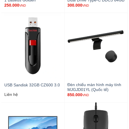
1 Baseus Golden
Dual Drive Type-C DDC3 64GB
250.000
300.000
VND
VND
Đèn chiếu màn hình máy tính
USB Sandisk 32GB CZ600 3.0
MJGJD01YL (Quốc tế)
Liên hệ
850.000
VND