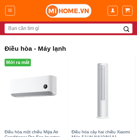
Chuyển
đến
nội
dung
Search
for:
Điều hòa - Máy lạnh
Mới ra mắt
Điều hòa một chiều Mijia Air
Điều hòa cây hai chiều Xiaomi