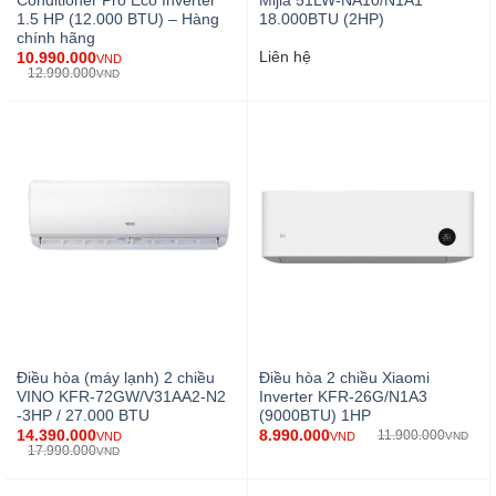
Conditioner Pro Eco Inverter
Mijia 51LW-NA10/N1A1
1.5 HP (12.000 BTU) – Hàng
18.000BTU (2HP)
chính hãng
10.990.000
Liên hệ
VND
12.990.000
VND
Điều hòa (máy lạnh) 2 chiều
Điều hòa 2 chiều Xiaomi
VINO KFR-72GW/V31AA2-N2
Inverter KFR-26G/N1A3
-3HP / 27.000 BTU
(9000BTU) 1HP
14.390.000
8.990.000
11.900.000
VND
VND
VND
17.990.000
VND