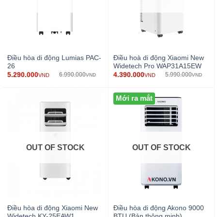
Điều hòa di động Lumias PAC-
Điều hoà di động Xiaomi New
26
Widetech Pro WAP31A15EW
5.290.000
4.390.000
6.990.000
5.990.000
VND
VND
VND
VND
Mới ra mắt
OUT OF STOCK
OUT OF STOCK
Điều hòa di động Xiaomi New
Điều hòa di động Akono 9000
Widetech KY-25EAW1
BTU (Bản thông minh)