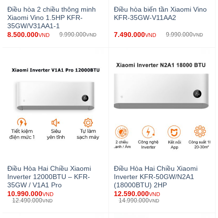
Điều hòa 2 chiều thông minh
Điều hòa biến tần Xiaomi Vino
Xiaomi Vino 1.5HP KFR-
KFR-35GW-V11AA2
35GW/V31AA1-1
8.500.000
7.490.000
9.990.000
9.990.000
VND
VND
VND
VND
Điều Hòa Hai Chiều Xiaomi
Điều Hòa Hai Chiều Xiaomi
Inverter 12000BTU – KFR-
Inverter KFR-50GW/N2A1
35GW / V1A1 Pro
(18000BTU) 2HP
10.990.000
12.590.000
VND
VND
12.490.000
14.990.000
VND
VND