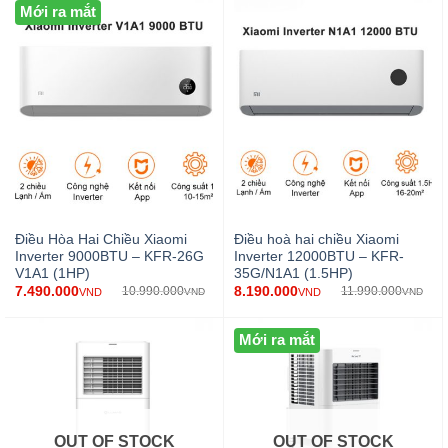
Mới ra mắt
Điều Hòa Hai Chiều Xiaomi
Điều hoà hai chiều Xiaomi
Inverter 9000BTU – KFR-26G
Inverter 12000BTU – KFR-
V1A1 (1HP)
35G/N1A1 (1.5HP)
7.490.000
8.190.000
10.990.000
11.990.000
VND
VND
VND
VND
Mới ra mắt
OUT OF STOCK
OUT OF STOCK