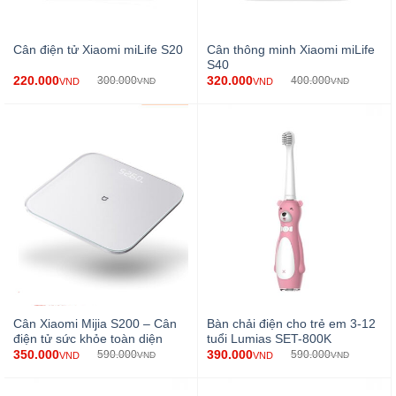
Cân thông minh Xiaomi miLife
Cân điện tử Xiaomi miLife S20
S40
220.000
320.000
300.000
400.000
VND
VND
VND
VND
Cân Xiaomi Mijia S200 – Cân
Bàn chải điện cho trẻ em 3-12
điện tử sức khỏe toàn diện
tuổi Lumias SET-800K
350.000
390.000
590.000
590.000
VND
VND
VND
VND