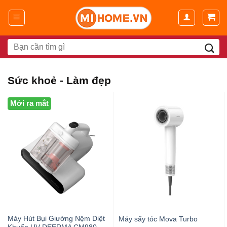
Chuyển
đến
nội
dung
Search
for:
Sức khoẻ - Làm đẹp
Mới ra mắt
Máy Hút Bụi Giường Nệm Diệt
Máy sấy tóc Mova Turbo