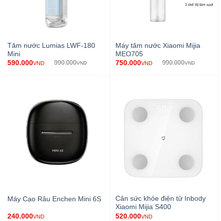
Tăm nước Lumias LWF-180
Máy tăm nước Xiaomi Mijia
Mini
MEO705
590.000
750.000
990.000
990.000
VND
VND
VND
VND
Cân sức khỏe điện tử Inbody
Máy Cạo Râu Enchen Mini 6S
Xiaomi Mijia S400
240.000
520.000
VND
VND