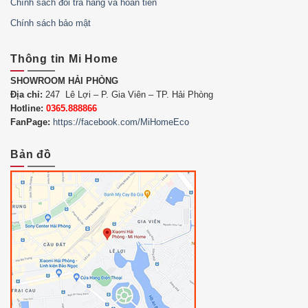
Chính sách đổi trả hàng và hoàn tiền
Chính sách bảo mật
Thông tin Mi Home
SHOWROOM HẢI PHÒNG
Địa chỉ:
247 Lê Lợi – P. Gia Viên – TP. Hải Phòng
Hotline:
0365.888866
FanPage:
https://facebook.com/MiHomeEco
Bản đồ