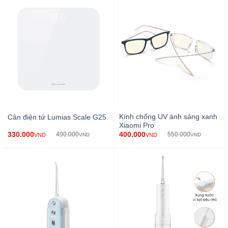
Kính chống UV ánh sáng xanh
Cân điện tử Lumias Scale G25
Xiaomi Pro
330.000
400.000
490.000
550.000
VND
VND
VND
VND