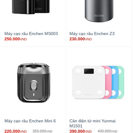
Máy cạo râu Enchen MS003
Máy cạo râu Enchen Z3
250.000
230.000
VND
VND
Cân điện tử mini Yunmai
Máy cạo râu Enchen Mini 6
M1501
220.000
390.000
350.000
490.000
VND
VND
VND
VND