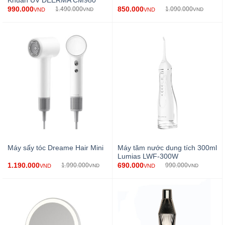
Khuẩn UV DEERMA CM980
990.000
850.000
1.490.000
1.090.000
VND
VND
VND
VND
Máy tăm nước dung tích 300ml
Máy sấy tóc Dreame Hair Mini
Lumias LWF-300W
1.190.000
690.000
1.990.000
990.000
VND
VND
VND
VND