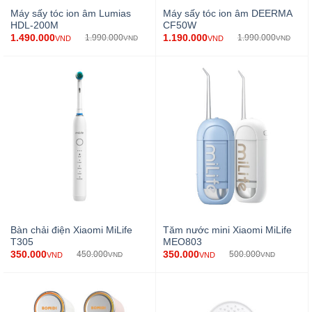
Máy sấy tóc ion âm Lumias
Máy sấy tóc ion âm DEERMA
HDL-200M
CF50W
1.490.000
1.190.000
1.990.000
1.990.000
VND
VND
VND
VND
Bàn chải điện Xiaomi MiLife
Tăm nước mini Xiaomi MiLife
T305
MEO803
350.000
350.000
450.000
500.000
VND
VND
VND
VND