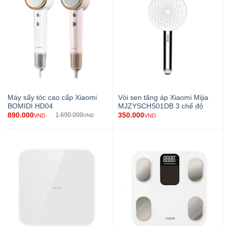
Máy sấy tóc cao cấp Xiaomi
Vòi sen tăng áp Xiaomi Mijia
BOMIDI HD04
MJZYSCHS01DB 3 chế độ
890.000
350.000
1.690.000
VND
VND
VND