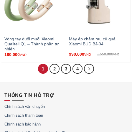
Vòng tay đuổi muỗi Xiaomi
Máy ép chậm rau củ quả
Qualitell Q1 – Thành phần tự
Xiaomi BUD BJ-04
nhiên
990.000
180.000
1.550.000
VND
VND
VND
1
2
3
4
THÔNG TIN HỖ TRỢ
Chính sách vận chuyển
Chính sách thanh toán
Chính sách bảo hành