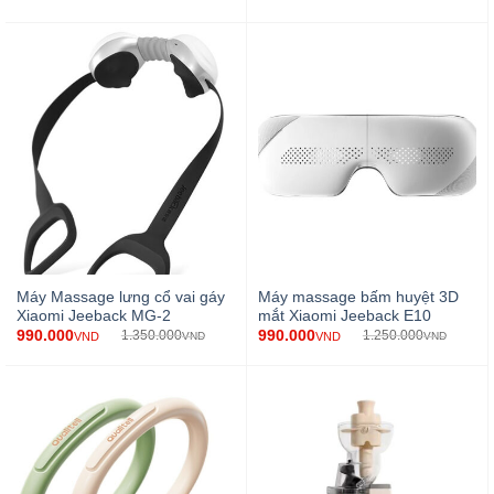
Máy Massage lưng cổ vai gáy
Máy massage bấm huyệt 3D
Xiaomi Jeeback MG-2
mắt Xiaomi Jeeback E10
990.000
990.000
1.350.000
1.250.000
VND
VND
VND
VND