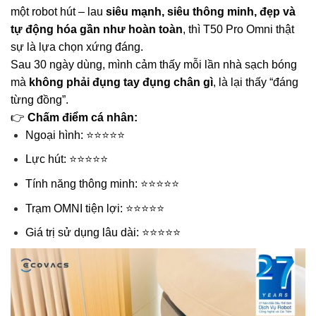
một robot hút – lau
siêu mạnh, siêu thông minh, đẹp và
tự động hóa gần như hoàn toàn
, thì T50 Pro Omni thật
sự là lựa chọn xứng đáng.
Sau 30 ngày dùng, mình cảm thấy mỗi lần nhà sạch bóng
mà
không phải đụng tay đụng chân gì
, là lại thấy “đáng
từng đồng”.
👉
Chấm điểm cá nhân:
Ngoại hình: ⭐⭐⭐⭐⭐
Lực hút: ⭐⭐⭐⭐⭐
Tính năng thông minh: ⭐⭐⭐⭐⭐
Trạm OMNI tiện lợi: ⭐⭐⭐⭐⭐
Giá trị sử dụng lâu dài: ⭐⭐⭐⭐⭐