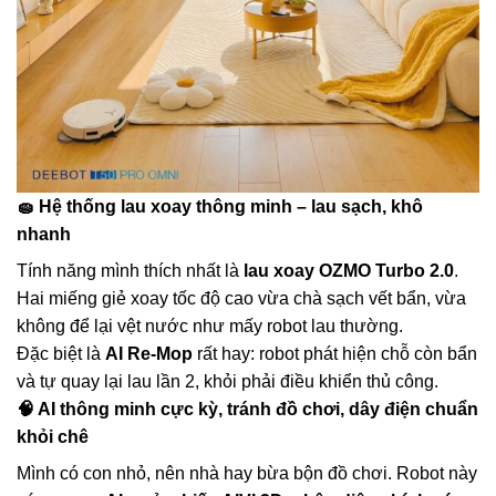
🧽
Hệ thống lau xoay thông minh – lau sạch, khô
nhanh
Tính năng mình thích nhất là
lau xoay OZMO Turbo 2.0
.
Hai miếng giẻ xoay tốc độ cao vừa chà sạch vết bẩn, vừa
không để lại vệt nước như mấy robot lau thường.
Đặc biệt là
AI Re-Mop
rất hay: robot phát hiện chỗ còn bẩn
và tự quay lại lau lần 2, khỏi phải điều khiển thủ công.
🧠
AI thông minh cực kỳ, tránh đồ chơi, dây điện chuẩn
khỏi chê
Mình có con nhỏ, nên nhà hay bừa bộn đồ chơi. Robot này