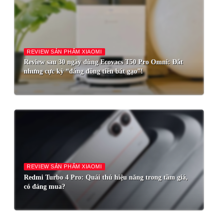
REVIEW SẢN PHẨM XIAOMI
Review sau 30 ngày dùng Ecovacs T50 Pro Omni: Đắt
nhưng cực kỳ “đáng đồng tiền bát gạo”!
REVIEW SẢN PHẨM XIAOMI
Redmi Turbo 4 Pro: Quái thú hiệu năng trong tầm giá,
có đáng mua?