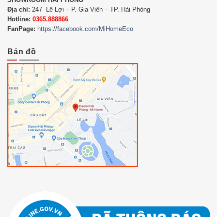
Địa chỉ:
247 Lê Lợi – P. Gia Viên – TP. Hải Phòng
Hotline:
0365.888866
FanPage:
https://facebook.com/MiHomeEco
Bản đồ