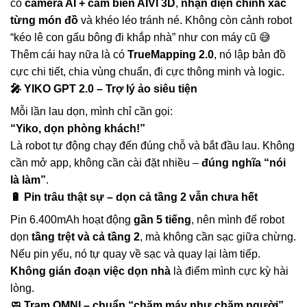
có
camera AI + cảm biến AIVI 3D
,
nhận diện chính xác
từng món đồ
và khéo léo tránh né. Không còn cảnh robot
“kéo lê con gấu bông đi khắp nhà” như con máy cũ 😅
Thêm cái hay nữa là có
TrueMapping 2.0
, nó lập bản đồ
cực chi tiết, chia vùng chuẩn, đi cực thông minh và logic.
🎤
YIKO GPT 2.0 – Trợ lý ảo siêu tiện
Mỗi lần lau dọn, mình chỉ cần gọi:
“Yiko, dọn phòng khách!”
Là robot tự động chạy đến đúng chỗ và bắt đầu lau. Không
cần mở app, không cần cài đặt nhiều –
đúng nghĩa “nói
là làm”
.
🔋
Pin trâu thật sự – dọn cả tầng 2 vẫn chưa hết
Pin 6.400mAh hoạt động
gần 5 tiếng
, nên mình để robot
dọn
tầng trệt và cả tầng 2
, mà không cần sạc giữa chừng.
Nếu pin yếu, nó tự quay về sạc và quay lại làm tiếp.
Không gián đoạn việc dọn nhà
là điểm mình cực kỳ hài
lòng.
🧼
Trạm OMNI – chuẩn “chăm máy như chăm người”