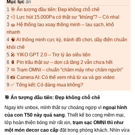
Mục lục
ẩn
1
🎯 Ấn tượng đầu tiên: Đẹp không chỗ chê
2
💨 Lực hút 15.000Pa có thật sự “khủng”? – Có nha!
3
🧽 Hệ thống lau xoay thông minh – lau sạch, khô
nhanh
4
🧠 AI thông minh cực kỳ, tránh đồ chơi, dây điện chuẩn
khỏi chê
5
🎤 YIKO GPT 2.0 – Trợ lý ảo siêu tiện
6
🔋 Pin trâu thật sự – dọn cả tầng 2 vẫn chưa hết
7
🧼 Trạm OMNI – chuẩn “chăm máy như chăm người”
8
📸 Camera AI: Có thể xem nhà từ xa và gọi video
9
✅ Tổng kết: Có đáng mua không?
🎯
Ấn tượng đầu tiên: Đẹp không chỗ chê
Ngay khi unbox, mình thật sự choáng ngợp vì
ngoại hình
của con T50 này quá sang
. Thiết kế bo cong mềm mại,
lớp hoàn thiện bóng mờ rất xịn,
trạm sạc OMNI thì như
một món decor cao cấp
đặt trong phòng khách. Nhìn vừa