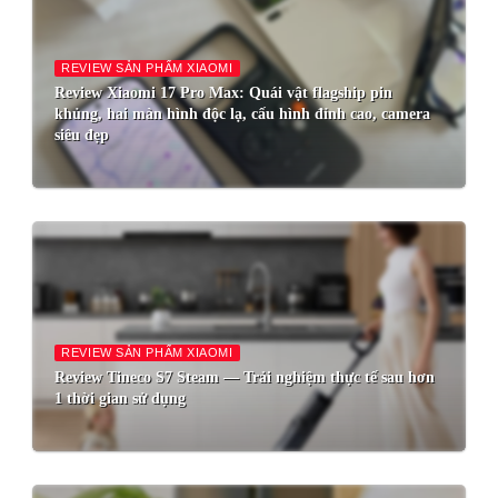
REVIEW SẢN PHẨM XIAOMI
Review Xiaomi 17 Pro Max: Quái vật flagship pin
khủng, hai màn hình độc lạ, cấu hình đỉnh cao, camera
siêu đẹp
REVIEW SẢN PHẨM XIAOMI
Review Tineco S7 Steam — Trải nghiệm thực tế sau hơn
1 thời gian sử dụng