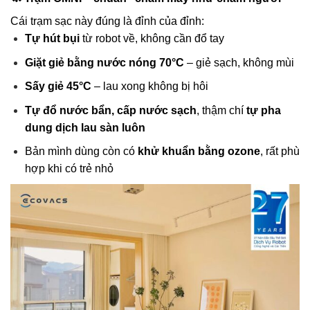
Cái trạm sạc này đúng là đỉnh của đỉnh:
Tự hút bụi
từ robot về, không cần đổ tay
Giặt giẻ bằng nước nóng 70°C
– giẻ sạch, không mùi
Sấy giẻ 45°C
– lau xong không bị hôi
Tự đổ nước bẩn, cấp nước sạch
, thậm chí
tự pha
dung dịch lau sàn luôn
Bản mình dùng còn có
khử khuẩn bằng ozone
, rất phù
hợp khi có trẻ nhỏ