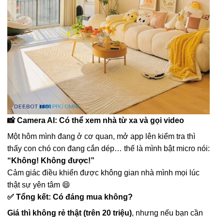
📸
Camera AI: Có thể xem nhà từ xa và gọi video
Một hôm mình đang ở cơ quan, mở app lên kiểm tra thì
thấy con chó con đang cắn dép… thế là mình bật micro nói:
“Không! Không được!”
Cảm giác điều khiển được không gian nhà mình mọi lúc
thật sự yên tâm 😄
✅
Tổng kết: Có đáng mua không?
Giá thì không rẻ thật (trên 20 triệu)
, nhưng nếu bạn cần