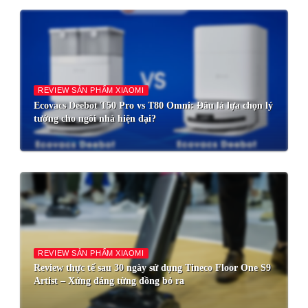
REVIEW SẢN PHẨM XIAOMI
Ecovacs Deebot T50 Pro vs T80 Omni: Đâu là lựa chọn lý
tưởng cho ngôi nhà hiện đại?
REVIEW SẢN PHẨM XIAOMI
Review thực tế sau 30 ngày sử dụng Tineco Floor One S9
Artist – Xứng đáng từng đồng bỏ ra