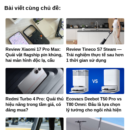
Bài viết cùng chủ đề:
Review Xiaomi 17 Pro Max:
Review Tineco S7 Steam —
Quái vật flagship pin khủng,
Trải nghiệm thực tế sau hơn
hai màn hình độc lạ, cấu
1 thời gian sử dụng
hình đỉnh cao, camera siêu
đẹp
Redmi Turbo 4 Pro: Quái thú
Ecovacs Deebot T50 Pro vs
hiệu năng trong tầm giá, có
T80 Omni: Đâu là lựa chọn
đáng mua?
lý tưởng cho ngôi nhà hiện
đại?