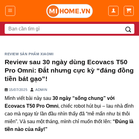
Chuyển
đến
nội
dung
Search
for:
REVIEW SẢN PHẨM XIAOMI
Review sau 30 ngày dùng Ecovacs T50
Pro Omni: Đắt nhưng cực kỳ “đáng đồng
tiền bát gạo”!
15/07/2025
ADMIN
Mình viết bài này sau
30 ngày “sống chung” với
Ecovacs T50 Pro Omni
, chiếc robot hút bụi – lau nhà đỉnh
cao mà ngay từ lần đầu nhìn thấy đã “mê mẩn như bị thôi
miên”. Và sau một tháng, mình chỉ muốn thốt lên:
“Đúng là
tiền nào của nấy!”