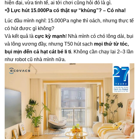
hiện đại, vừa tinh tế, ai tới chơi cũng hỏi đó là gì.
💨
Lực hút 15.000Pa có thật sự “khủng”? – Có nha!
Lúc đầu mình nghĩ: 15.000Pa nghe thì oách, nhưng thực tế
có hút được gì không?
Và kết quả là
cực kỳ mạnh
! Nhà mình có chó lông dài, bụi
và lông vương đầy, nhưng T50 hút sạch
mọi thứ từ tóc,
bụi mịn đến cả hạt cát bé li ti
. Không cần chạy lại 2–3 lần
như robot cũ nhà mình nữa.