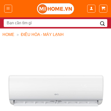
Chuyển
đến
nội
dung
Search
for:
HOME
»
ĐIỀU HÒA - MÁY LẠNH