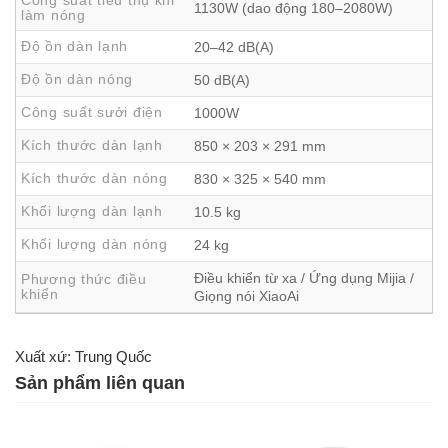
Công suất tiêu thụ khi
1130W (dao động 180–2080W)
làm nóng
Biến tần tiết kiệm năng lượng – Yên tâm và tiết kiệm
Độ ồn dàn lạnh
20–42 dB(A)
dài lâu
Độ ồn dàn nóng
50 dB(A)
Xiaomi Vino KFR-35GW-V11AA2
sử dụng công nghệ
Công suất sưởi điện
1000W
biến tần Inverter hiện đại, giúp điều chỉnh công suất hoạt
Kích thước dàn lạnh
động một cách linh hoạt theo nhiệt độ môi trường và nhu
850 × 203 × 291 mm
cầu sử dụng. Nhờ đó, máy vừa làm lạnh nhanh, vừa tiết
Kích thước dàn nóng
830 × 325 × 540 mm
kiệm điện năng đáng kể so với các dòng điều hòa thông
Khối lượng dàn lạnh
10.5 kg
thường. Bạn có thể yên tâm tận hưởng cảm giác mát mẻ
Khối lượng dàn nóng
24 kg
hoặc ấm áp mà không phải bận tâm về hóa đơn điện hàng
tháng. Sự cân bằng lý tưởng giữa hiệu quả làm lạnh và chi
Điều khiển từ xa / Ứng dụng Mijia /
Phương thức điều
khiển
phí vận hành được tối ưu để bạn vừa sống xanh, vừa sống
Giọng nói XiaoAi
thông minh.
Xuất xứ: Trung Quốc
Sản phẩm liên quan