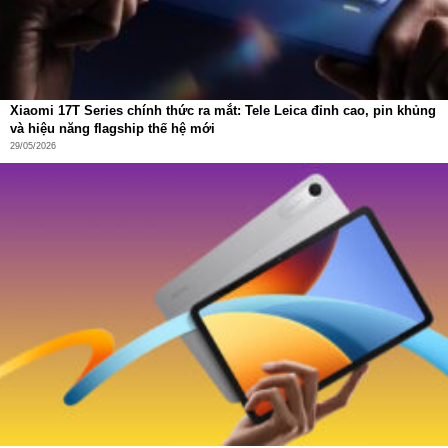
Xiaomi 17T Series chính thức ra mắt: Tele Leica đỉnh cao, pin khủng
và hiệu năng flagship thế hệ mới
29/05/2026
Làm lạnh và sưởi ấm siêu tốc – Thoải mái ngay khi cần
Chỉ trong vòng 60 giây, điều hòa Vino có thể giảm nhiệt độ
cửa gió xuống 18°C hoặc tăng lên 48°C. Dù bạn vừa đi
ngoài trời nắng về hay từ vùng lạnh quay lại, Vino luôn sẵn
sàng thích nghi tức thời để mang đến sự dễ chịu tối đa.
Tốc độ làm lạnh/sưởi ấm đáng kinh ngạc giúp tiết kiệm
thời gian, đồng thời tăng cảm giác hài lòng khi sử dụng.