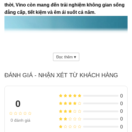
thời, Vino còn mang đến trải nghiệm không gian sống
đẳng cấp, tiết kiệm và êm ái suốt cả năm.
Đọc thêm
▾
ĐÁNH GIÁ - NHẬN XÉT TỪ KHÁCH HÀNG
0
0
0
0
0
0
đánh giá
0