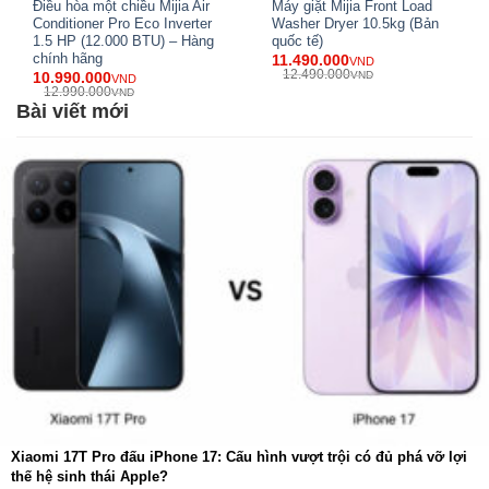
Điều hòa một chiều Mijia Air
Máy giặt Mijia Front Load
chính xác cao và độ bền vượt trội. Máy nén tích hợp trong
Conditioner Pro Eco Inverter
Washer Dryer 10.5kg (Bản
Vino là loại cao cấp, có khả năng thay đổi nhiệt độ nhanh,
1.5 HP (12.000 BTU) – Hàng
quốc tế)
chính hãng
11.490.000
VND
vận hành ổn định và hiệu suất bền vững theo thời gian.
12.490.000
10.990.000
VND
VND
12.990.000
VND
Bài viết mới
Xiaomi 17T Pro đấu iPhone 17: Cấu hình vượt trội có đủ phá vỡ lợi
thế hệ sinh thái Apple?