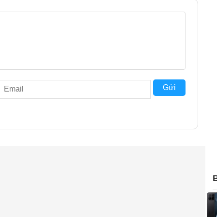
Gửi
anh 360 độ
 hình âm thanh ấn tượng với tổng cộng 5 loa, bao gồm 2
hụ động. Thiết kế này tạo ra hiệu ứng âm thanh 360 độ, đảm
ợng cao từ mọi góc độ. Dù bạn đang ở trong phòng hay
 tỏa đều khắp không gian, mang đến trải nghiệm nghe
B
n độ lớn giúp tái hiện âm bass mạnh mẽ, chắc chắn, tạo