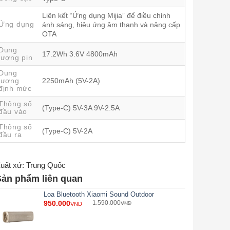
Liên kết “Ứng dụng Mijia” để điều chỉnh
Ứng dụng
ánh sáng, hiệu ứng âm thanh và nâng cấp
OTA
Dung
17.2Wh 3.6V 4800mAh
lượng pin
Dung
lượng
2250mAh (5V-2A)
định mức
Thông số
(Type-C) 5V-3A 9V-2.5A
đầu vào
Thông số
(Type-C) 5V-2A
đầu ra
uất xứ: Trung Quốc
Sản phẩm liên quan
Loa Bluetooth Xiaomi Sound Outdoor
950.000
1.590.000
VND
VND