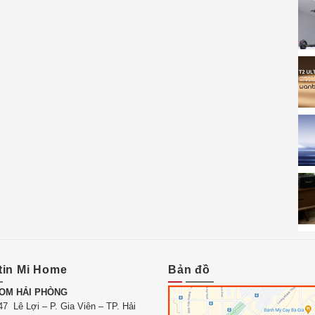
Xiaomi ASM02A
là công suất lên đến 40W, đủ để lấp đầy
ườn hay bãi biển. Âm lượng tối đa của loa có thể đạt
y cả khi phát ở mức âm lượng cao. Không chỉ vậy, âm
ợc tinh chỉnh bởi HARMAN AudioEFX, một trong những
thanh, đảm bảo rằng mỗi bài hát được phát ra đều đạt
 sự hỗ trợ của HARMAN, loa không chỉ đáp ứng tốt các thể
bản EDM sôi động, giúp bạn tận hưởng mọi giai điệu một
tin Mi Home
Bản đồ
OM HẢI PHÒNG
7 Lê Lợi – P. Gia Viên – TP. Hải