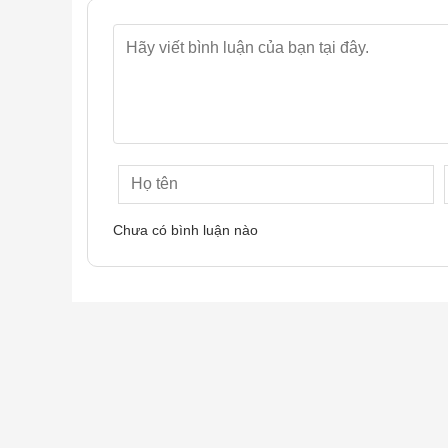
Chưa có bình luận nào
Cấu hình mạnh mẽ với 5 loa và hiệu ứng âm th
Loa Bluetooth Xiaomi ASM02A
được trang bị cấu
loa tweeter, 1 loa tần số trung thấp và 2 loa sub t
bảo rằng bạn có thể thưởng thức âm thanh chất lư
ngoài trời, âm thanh từ Xiaomi ASM02A vẫn sẽ lan
nhạc tuyệt vời. Đặc biệt, loa sub thụ động với biê
nên những giai điệu sâu lắng và đầy uy lực.