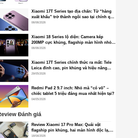
Xiaomi 17T Series tạo địa chấn: Từ “hàng
xuất khẩu” trở thành ngôi sao tại chính quê
nhà Trung Quốc
06/06/2026
Xiaomi 18 Series lộ diện: Camera kép
200MP cực khủng, flagship màn hình nhỏ
2K chuẩn mới sắp xuất hiện
06/06/2026
Xiaomi 17T Series chính thức ra mắt: Tele
Leica đỉnh cao, pin khủng và hiệu năng
flagship thế hệ mới
29/05/2026
Redmi Pad 2 9.7 inch: Nhỏ mà “có võ” –
chiếc tablet 5 triệu đáng mua nhất hiện tại?
04/05/2026
eview Đánh giá
Review Xiaomi 17 Pro Max: Quái vật
flagship pin khủng, hai màn hình độc lạ,
cấu hình đỉnh cao, camera siêu đẹp
18/04/2026