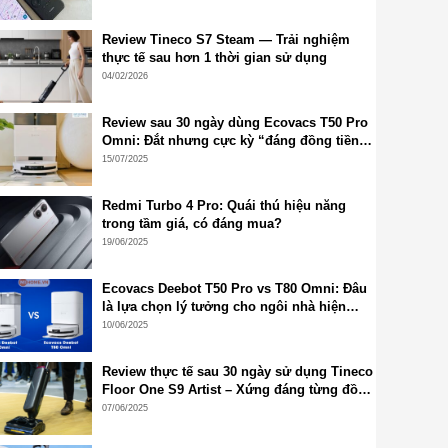
Review Tineco S7 Steam — Trải nghiệm
thực tế sau hơn 1 thời gian sử dụng
04/02/2026
Review sau 30 ngày dùng Ecovacs T50 Pro
Omni: Đắt nhưng cực kỳ “đáng đồng tiền
bát gạo”!
15/07/2025
Redmi Turbo 4 Pro: Quái thú hiệu năng
trong tầm giá, có đáng mua?
19/06/2025
Ecovacs Deebot T50 Pro vs T80 Omni: Đâu
là lựa chọn lý tưởng cho ngôi nhà hiện
đại?
10/06/2025
Review thực tế sau 30 ngày sử dụng Tineco
Floor One S9 Artist – Xứng đáng từng đồng
bỏ ra
07/06/2025