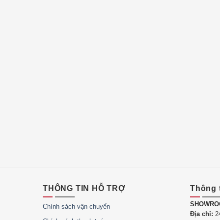
Một trong những điểm mạnh của
Loa Bluetooth 
âm thanh cho những không gian rộng lớn như sân v
đến 93dB, mang lại âm thanh rõ ràng, sắc nét nga
thanh của
Loa Bluetooth Xiaomi ASM02A
còn đư
thương hiệu hàng đầu trong ngành công nghiệp âm 
đến sự cân bằng hoàn hảo và chi tiết tinh tế. Với
loại nhạc nhẹ nhàng mà còn tỏa sáng trong những 
cách trọn vẹn.
THÔNG TIN HỖ TRỢ
Thông 
SHOWRO
Chính sách vận chuyển
Địa chỉ:
24