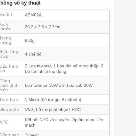
hông số kỹ thuật
Model
ASM02A
Kích
20.2 x 7.3 x 7.3cm
thước
Trọng
660g
lượng
Hiệu ứng
4 chế độ
RGB
2 Loa tweeter, 1 Loa tần số trung thấp, 2
Cấu hình
loa
Bộ tản nhiệt thụ động
Công
suất định
Loa tweeter 10W x 2, Loa sub 20W
mức
Tích hợp
1 Micro (hỗ trợ gọi Bluetooth)
Bluetooth
V5.3, hỗ trợ phát nhạc LHDC
Kết nối NFC và chuyển tiếp âm nhạc liền
NFC
mạch
Cổng sạc
Type-C