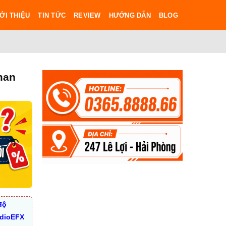
ỚI THIỆU
TIN TỨC
REVIEW
HƯỚNG DẪN
BLOG
man
độ
udioEFX