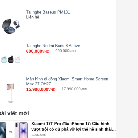
Tai nghe Baseus PM131
Liên hệ
Tai nghe Redmi Buds 8 Active
690.000
990.000
VND
VND
Màn hình di động Xiaomi Smart Home Screen
Max 27 OH27
15.990.000
17.990.000
VND
VND
ài viết mới
Xiaomi 17T Pro đấu iPhone 17: Cấu hình
vượt trội có đủ phá vỡ lợi thế hệ sinh thái
Apple?
17/06/2026