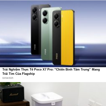
Thiết kế cao cấp, vận hành êm ái và thân
thiện với người dùng
Về mặt thẩm mỹ, Smartmi Air Purifier 3 sở hữu
tông xám
đậm kim loại hiện đại
, kết hợp thiết kế bo cong tinh giản,
dễ dàng hòa hợp với nhiều phong cách nội thất từ tối giản
đến cao cấp.
Không chỉ đẹp, máy còn ghi điểm ở khả năng
vận hành
siêu êm
:
Độ ồn chỉ
26 dB(A)
ở chế độ ngủ
Phù hợp cho phòng ngủ, phòng làm việc, thư viện cá
nhân
Trải Nghiệm Thực Tế Poco X7 Pro: “Chiến Binh Tầm Trung” Mang
Trái Tim Của Flagship
Không gây ảnh hưởng đến giấc ngủ hay khả năng tập
02/04/2025
trung
Việc thay thế bộ lọc được tối ưu với cơ chế
one-touch
,
cho phép tháo lắp nhanh chóng chỉ bằng một thao tác. Đây
là chi tiết nhỏ nhưng thể hiện sự chỉn chu của Smartmi