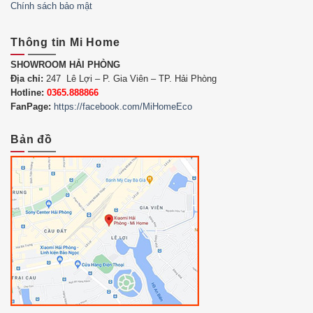
Chính sách bảo mật
Thông tin Mi Home
SHOWROOM HẢI PHÒNG
Địa chỉ:
247 Lê Lợi – P. Gia Viên – TP. Hải Phòng
Hotline:
0365.888866
FanPage:
https://facebook.com/MiHomeEco
Bản đồ
Thông số kĩ thuật Smartmi Air Purifier 3