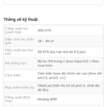
Thông số kỹ thuật
Ưu điểm nổi bật của máy lọc không khí
Công suất lọc
400 m³/h
(cadr hạt)
Smartmi Air Purifier 3
Diện tích lọc hiệu
28 – 48 m²
Ngay từ khi ra mắt, Smartmi Air Purifier 3 đã nhanh chóng
quả
tạo được dấu ấn nhờ sự cân bằng hoàn hảo giữa
hiệu
Hiệu suất lọc bụi
99.97% (lọc hạt nhỏ tới 0.3 μm)
mịn
suất lọc mạnh mẽ
,
công nghệ chuyên biệt cho mùi vật
nuôi
và
trải nghiệm vận hành thông minh
. Những ưu
Bộ lọc 3/4-trong-1 (true hepa h13 + than
Hệ thống lọc
hoạt tính)
điểm nổi bật có thể kể đến gồm:
Hiệu suất làm sạch vượt trội cho không gian lớn với
Cảm biến laser độ chính xác cao (theo dõi
Cảm biến
pm2.5, pm10, v.v.)
lưu lượng gió lên tới 7.666 lít/phút
Oled/Led (hiển thị chỉ số pm2.5, nhiệt độ,
Công nghệ AmmoniaCapture™
chuyên biệt, xử lý triệt
Màn hình hiển thị
độ ẩm)
để mùi thú cưng
Công suất định
khoảng 40W
mức
Bộ lọc 4 trong 1
loại bỏ bụi mịn, vi khuẩn, virus và tác