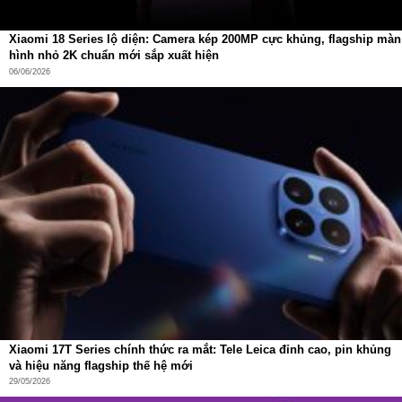
Giữ lại sản phẩm phân hủy
trong khoang carbon,
ngăn mùi quay trở lại
Xiaomi 18 Series lộ diện: Camera kép 200MP cực khủng, flagship màn
hình nhỏ 2K chuẩn mới sắp xuất hiện
Toàn bộ quy trình được tích hợp trong bộ lọc
Multi-Effect
06/06/2026
cải tiến
, đảm bảo mùi được xử lý tận gốc, không gây ô
nhiễm thứ cấp. Nhờ đó, không gian sinh hoạt luôn duy trì
cảm giác sạch sẽ, dễ chịu, ngay cả khi trong nhà có thú
cưng sinh hoạt thường xuyên.
Xiaomi 17T Series chính thức ra mắt: Tele Leica đỉnh cao, pin khủng
và hiệu năng flagship thế hệ mới
29/05/2026