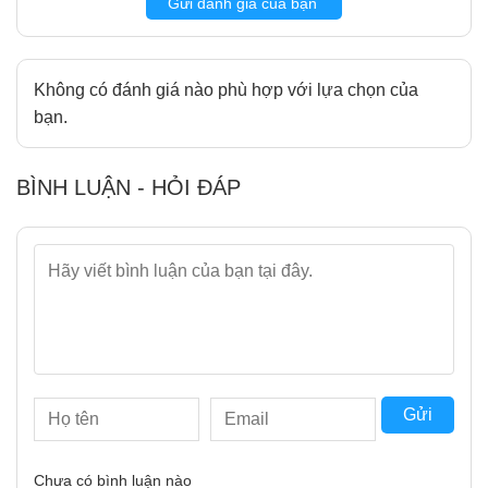
Gửi đánh giá của bạn
6
Thiết kế cao cấp, vận hành êm ái và thân thiện với
người dùng
7
Thông số kĩ thuật Smartmi Air Purifier 3
Không có đánh giá nào phù hợp với lựa chọn của
8
Kết luận
bạn.
BÌNH LUẬN - HỎI ĐÁP
Gửi
Chưa có bình luận nào