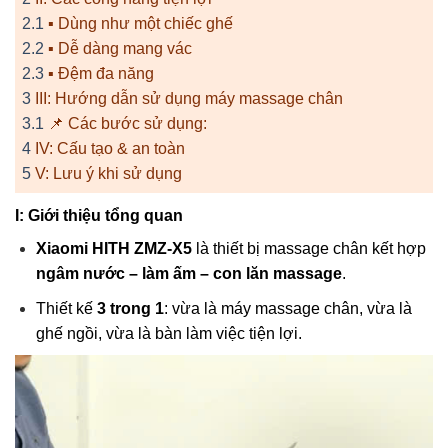
2.1
▪️ Dùng như một chiếc ghế
2.2
▪️ Dễ dàng mang vác
2.3
▪️ Đệm đa năng
3
III: Hướng dẫn sử dụng máy massage chân
3.1
📌 Các bước sử dụng:
4
IV: Cấu tạo & an toàn
5
V: Lưu ý khi sử dụng
I: Giới thiệu tổng quan
Xiaomi HITH ZMZ-X5
là thiết bị massage chân kết hợp
ngâm nước – làm ấm – con lăn massage
.
Thiết kế
3 trong 1
: vừa là máy massage chân, vừa là
ghế ngồi, vừa là bàn làm việc tiện lợi.