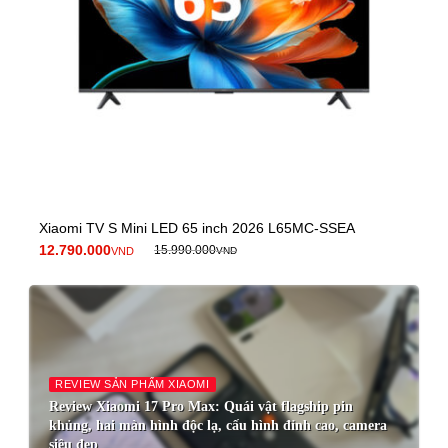
Xiaomi TV S Mini LED 65 inch 2026 L65MC-SSEA
12.790.000
15.990.000
VND
VND
REVIEW SẢN PHẨM XIAOMI
Review Xiaomi 17 Pro Max: Quái vật flagship pin
khủng, hai màn hình độc lạ, cấu hình đỉnh cao, camera
siêu đẹp