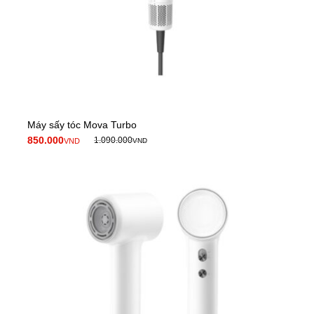
Máy sấy tóc Mova Turbo
850.000
1.090.000
VND
VND