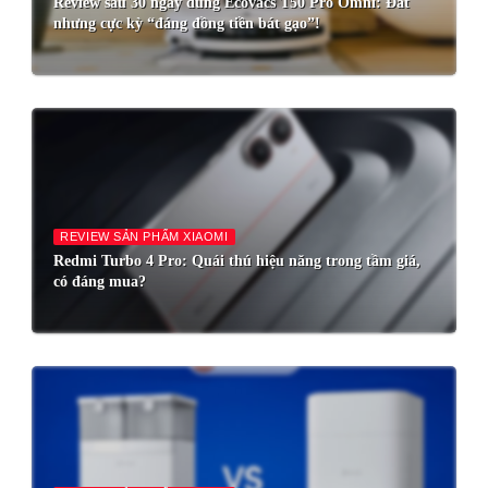
Review sau 30 ngày dùng Ecovacs T50 Pro Omni: Đắt
nhưng cực kỳ “đáng đồng tiền bát gạo”!
REVIEW SẢN PHẨM XIAOMI
Redmi Turbo 4 Pro: Quái thú hiệu năng trong tầm giá,
có đáng mua?