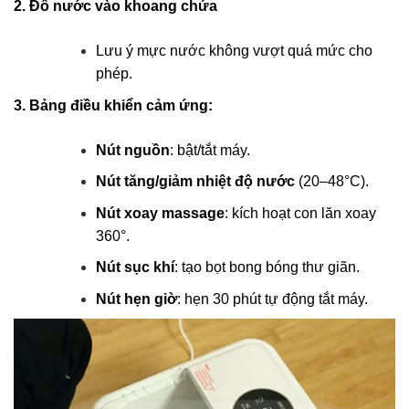
2. Đổ nước vào khoang chứa
Lưu ý mực nước không vượt quá mức cho
phép.
3. Bảng điều khiển cảm ứng:
Nút nguồn
: bật/tắt máy.
Nút tăng/giảm nhiệt độ nước
(20–48°C).
Nút xoay massage
: kích hoạt con lăn xoay
360°.
Nút sục khí
: tạo bọt bong bóng thư giãn.
Nút hẹn giờ
: hẹn 30 phút tự động tắt máy.