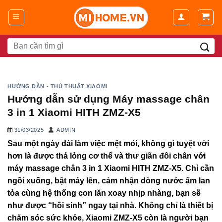
Chuyển
đến
nội
dung
Search
for:
HƯỚNG DẪN - THỦ THUẬT XIAOMI
Hướng dẫn sử dụng Máy massage chân
3 in 1 Xiaomi HITH ZMZ-X5
31/03/2025
ADMIN
Sau một ngày dài làm việc mệt mỏi, không gì tuyệt vời
hơn là được thả lỏng cơ thể và thư giãn đôi chân với
máy massage chân 3 in 1 Xiaomi HITH ZMZ-X5. Chỉ cần
ngồi xuống, bật máy lên, cảm nhận dòng nước ấm lan
tỏa cùng hệ thống con lăn xoay nhịp nhàng, bạn sẽ
như được “hồi sinh” ngay tại nhà. Không chỉ là thiết bị
chăm sóc sức khỏe, Xiaomi ZMZ-X5 còn là người bạn