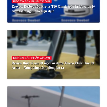
REVIEW SẢN PHẨM XIAOMI
Ecovacs Deebot T50 Pro vs T80 Omni: Đâu là lựa chọn lý
tưởng cho ngôi nhà hiện đại?
REVIEW SẢN PHẨM XIAOMI
Review thực tế sau 30 ngày sử dụng Tineco Floor One S9
Artist – Xứng đáng từng đồng bỏ ra