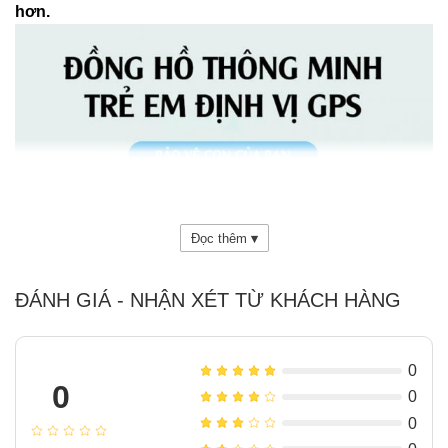
hơn.
Đọc thêm
▾
ĐÁNH GIÁ - NHẬN XÉT TỪ KHÁCH HÀNG
0
0
0
0