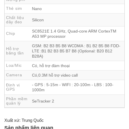
Thẻ sim
Nano
Chất liệu
Silicon
dây đeo
SC8521E 1.4 GHz, Quad-core ARM CortexTM
Chip
A53 MP processor
GSM: B2 B3 B5 B8 WCDMA : B1 B2 B5 B8 FDD-
Hỗ trợ
LTE :B1 B2 B3 B5 B7 B8 (Optional: B20 B12
băng tần
B28A)
Loa/Mic
Có, hỗ trợ đàm thoại
Camera
Có,0.3M hỗ trợ video call
- GPS : 5-15m - WIFI : 20-100m - LBS : 100-
Định vị
Mục lục
ẩn
GPS
1000m
1
Các tính năng chính
Phần mềm
SeTracker 2
2
Các tính năng hỗ trợ
quản lý
3
Thông tin bố mẹ cần biết
4
Đồng hồ định vị cho bé Wonlex KT19 Pro tương thích
Xuất xứ: Trung Quốc
sim tất cả các mạng di động
Sản phẩm liên quan