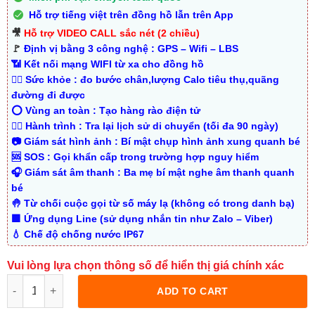
Hỗ trợ tiếng việt trên đồng hồ lẫn trên App
🎥
Hỗ trợ VIDEO CALL sắc nét (2 chiều)
🚩
Định vị bằng 3 công nghệ : GPS – Wifi – LBS
📶 Kết nối mạng WIFI từ xa cho đồng hồ
🤾‍♂️ Sức khỏe : đo bước chân,lượng Calo tiêu thụ,quãng
đường đi được
⭕ Vùng an toàn : Tạo hàng rào điện tử
🚶‍♂️ Hành trình : Tra lại lịch sử di chuyển (tối đa 90 ngày)
📷 Giám sát hình ảnh : Bí mật chụp hình ảnh xung quanh bé
🆘 SOS : Gọi khẩn cấp trong trường hợp nguy hiểm
🎧 Giám sát âm thanh : Ba mẹ bí mật nghe âm thanh quanh
bé
🤚 Từ chối cuộc gọi từ số máy lạ (không có trong danh bạ)
🟩 Ứng dụng Line (sử dụng nhắn tin như Zalo – Viber)
💧 Chế độ chống nước IP67
Vui lòng lựa chọn thông số để hiển thị giá chính xác
Quantity
ADD TO CART