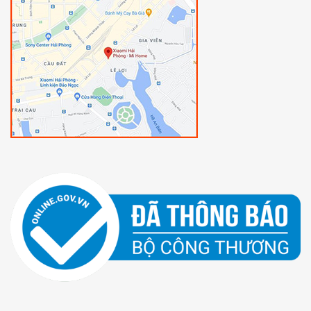
3G/4G cố định hàng tháng mà đăng ký theo nhu cầu
khách hàng
Bảo mật người dùng cao cấp: Chỉ có người giám hộ
(người nắm tài khoản) mới có quyền thao tác và cấu
hình đồng hồ Wonlex.
Dù đồng hồ Wonlex có bị tháo pin, tháo sim… nhưng
khi được bật trở lại và có kết nối, người giám hộ vẫn sẽ
nắm được quyền kiểm soát đồng hồ, ngăn cản mọi nỗ
lực chiếm hữu đồng hồ trái phép
Sản phẩm chính hãng Wonlex, bảo hành 12 tháng
Sản phẩm có 3 màu sắc Đen – Xanh – Hồng