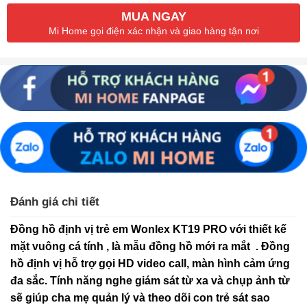
MUA NGAY
Mi Home gọi điện xác nhận và giao hàng tận nơi
Đánh giá chi tiết
Đồng hồ định vị trẻ em Wonlex KT19 PRO với thiết kế
mặt vuông cá tính , là mẫu đồng hồ mới ra mắt . Đồng
hồ định vị hỗ trợ gọi HD video call, màn hình cảm ứng
đa sắc. Tính năng nghe giám sát từ xa và chụp ảnh từ
sẽ giúp cha mẹ quản lý và theo dõi con trẻ sát sao