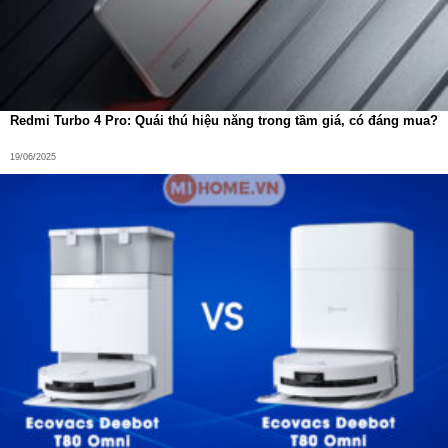
Chế độ trong lớp học, đồng hồ chuyển sang chế độ im
lặng, chặn toàn bộ các cuộc gọi đến trong giờ học
của con, tránh trẻ bị làm phiền lúc học
Chế độ thể thao đo lượng vận động hàng ngày của trẻ
Redmi Turbo 4 Pro: Quái thú hiệu năng trong tầm giá, có đáng mua?
(số bước chân đi được, số kcal tiêu hao và số km trẻ đi
được trong một ngày)
19/06/2025
Ứng dụng nhiều tính năng thông minh
Nhiều ứng dụng hỗ trợ thông minh:
game toán học tính
nhanh, thời khóa biểu, phần thưởng
Nghe giám sát từ xa, lắng nghe âm thanh từ môi trường
xung quanh, chụp ảnh từ xa.
Điều khiển từ xa: Tắt đồng hồ từ xa, đặt báo thức từ xa,
tìm kiếm đồng hồ từ xa
Chức năng cảnh báo nguy hiểm SOS gọi tới 3 số máy
người thân, cảnh báo khi pin yếu. Trong trường hợp
khẩn cấp, trẻ chỉ cần giữ chặt nút SOS ở cạnh phải của