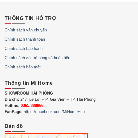
THÔNG TIN HỖ TRỢ
Chính sách vận chuyển
Chính sách thanh toán
Chính sách bảo hành
Chính sách đổi trả hàng và hoàn tiền
Chính sách bảo mật
Thông tin bố mẹ cần biết
Pin polymer dung lượng 900 mAh
Thông tin Mi Home
Kết nối với điện thoại qua ứng dụng
Setracker 2
hoặc
SHOWROOM HẢI PHÒNG
Địa chỉ:
247 Lê Lợi – P. Gia Viên – TP. Hải Phòng
Setracker
có hỗ trợ Tiếng Việt
Hotline:
0365.888866
Trang bị viên pin lớn nhất hiện nay với 900mAh
FanPage:
https://facebook.com/MiHomeEco
Dịch vụ bản đồ Google Map cho độ chi tiết cao
Bản đồ
3 không
: Không phí sử dụng phần mềm, không phí
quản lý cho nhà bán hàng, không cần đăng ký gói cước