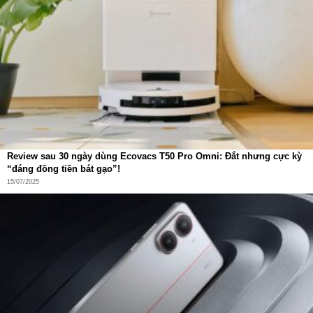
Review sau 30 ngày dùng Ecovacs T50 Pro Omni: Đắt nhưng cực kỳ
“đáng đồng tiền bát gạo”!
15/07/2025
Các tính năng hỗ trợ
Giám sát nhật ký hành trình (ghi lại lịch sử di
chuyển của đồng hồ lên đến 3 tháng)
Cài đặt vùng an toàn (chế độ hàng rào điện tử) khoanh
vùng an toàn cho trẻ, hệ thống sẽ tự động cảnh báo khi
trẻ ra khỏi hàng rào