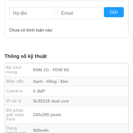
Gửi
Chưa có bình luận nào
Thông số kỹ thuật
Bộ nhớ
RAM 1G - ROM 8G
trong
Màu sắc
Xanh - Hồng - Đen
Camera
0.3MP
Vi xử lý
SL8521E dual core
Độ phân
giải màn
240x280 pixels
hình
Dung
900mAh
lượng pin