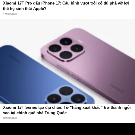
có bức xạ GSM, an toàn cho trẻ nhỏ, hai chế độ bản đồ
Xiaomi 17T Pro đấu iPhone 17: Cấu hình vượt trội có đủ phá vỡ lợi
định vị (dạng bản đồ 2D, dạng bản đồ vệ tinh).
thế hệ sinh thái Apple?
17/06/2026
Xiaomi 17T Series tạo địa chấn: Từ “hàng xuất khẩu” trở thành ngôi
sao tại chính quê nhà Trung Quốc
06/06/2026