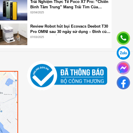
Trải Nghiệm Thực Tế Poco X7 Pro: “Chiến
Binh Tầm Trung” Mang Trái Tim Của
Flagship
02/04/2025
Review Robot hút bụi Ecovacs Deebot T30
Pro OMNI sau 30 ngày sử dụng – Đỉnh của
chóp dù ra mắt đã lâu!
07/03/2025