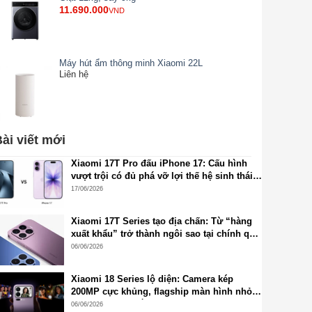
11.690.000
VND
Máy hút ẩm thông minh Xiaomi 22L
Liên hệ
ài viết mới
Xiaomi 17T Pro đấu iPhone 17: Cấu hình
vượt trội có đủ phá vỡ lợi thế hệ sinh thái
Apple?
17/06/2026
Xiaomi 17T Series tạo địa chấn: Từ “hàng
xuất khẩu” trở thành ngôi sao tại chính quê
nhà Trung Quốc
06/06/2026
Xiaomi 18 Series lộ diện: Camera kép
200MP cực khủng, flagship màn hình nhỏ
2K chuẩn mới sắp xuất hiện
06/06/2026