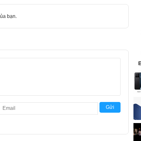
ủa bạn.
B
Gửi