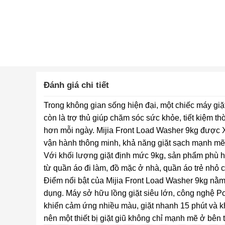
Đánh giá chi tiết
Trong không gian sống hiện đại, một chiếc máy giặt
còn là trợ thủ giúp chăm sóc sức khỏe, tiết kiệm th
hơn mỗi ngày. Mijia Front Load Washer 9kg được Xiao
vận hành thông minh, khả năng giặt sạch mạnh mẽ 
Với khối lượng giặt định mức 9kg, sản phẩm phù h
từ quần áo đi làm, đồ mặc ở nhà, quần áo trẻ nhỏ 
Điểm nổi bật của Mijia Front Load Washer 9kg nằm
dụng. Máy sở hữu lồng giặt siêu lớn, công nghệ 
khiển cảm ứng nhiều màu, giặt nhanh 15 phút và k
nên một thiết bị giặt giũ không chỉ mạnh mẽ ở bên 