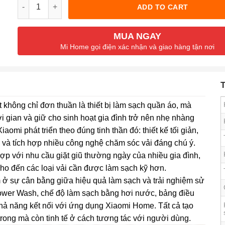
Quantity
ADD TO CART
MUA NGAY
Mi Home gọi điện xác nhận và giao hàng tận nơi
T
 không chỉ đơn thuần là thiết bị làm sạch quần áo, mà
ời gian và giữ cho sinh hoạt gia đình trở nên nhẹ nhàng
mi phát triển theo đúng tinh thần đó: thiết kế tối giản,
và tích hợp nhiều công nghệ chăm sóc vải đáng chú ý.
ợp với nhu cầu giặt giũ thường ngày của nhiều gia đình,
cho đến các loại vải cần được làm sạch kỹ hơn.
 ở sự cân bằng giữa hiệu quả làm sạch và trải nghiệm sử
Power Wash, chế độ làm sạch bằng hơi nước, bảng điều
hả năng kết nối với ứng dụng Xiaomi Home. Tất cả tạo
trong mà còn tinh tế ở cách tương tác với người dùng.