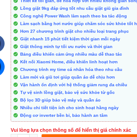
Thiết kế tối giản, dễ hòa hợp với nhiều không gian sốn
Lồng giặt 9kg đáp ứng tốt nhu cầu giặt giũ gia đình
Công nghệ Power Wash làm sạch theo ba tác động
Làm sạch bằng hơi nước giúp chăm sóc sức khỏe tốt 
Hơn 27 chương trình giặt cho nhiều loại trang phục
Giặt nhanh 15 phút tiết kiệm thời gian mỗi ngày
Giặt thông minh tự tối ưu nước và thời gian
Bảng điều khiển cảm ứng nhiều màu dễ thao tác
Kết nối Xiaomi Home, điều khiển linh hoạt hơn
Chương trình my time cá nhân hóa theo nhu cầu
Làm mới và giũ tơi giúp quần áo dễ chịu hơn
Vận hành ổn định với hệ thống giảm rung đa chiều
Tự vệ sinh lồng giặt, bảo vệ sức khỏe từ gốc
Bộ lọc 3D giúp bảo vệ máy và quần áo
Nhiều chi tiết tiện ích cho sinh hoạt hằng ngày
Động cơ inverter bền bỉ, bảo hành an tâm
Vui lòng lựa chọn thông số để hiển thị giá chính xác