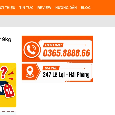
ỚI THIỆU
TIN TỨC
REVIEW
HƯỚNG DẪN
BLOG
r 9kg