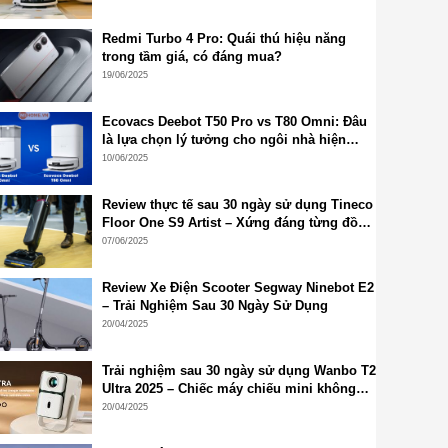
Redmi Turbo 4 Pro: Quái thú hiệu năng
trong tầm giá, có đáng mua?
19/06/2025
Ecovacs Deebot T50 Pro vs T80 Omni: Đâu
là lựa chọn lý tưởng cho ngôi nhà hiện
đại?
10/06/2025
Review thực tế sau 30 ngày sử dụng Tineco
Floor One S9 Artist – Xứng đáng từng đồng
bỏ ra
07/06/2025
Review Xe Điện Scooter Segway Ninebot E2
– Trải Nghiệm Sau 30 Ngày Sử Dụng
20/04/2025
Trải nghiệm sau 30 ngày sử dụng Wanbo T2
Ultra 2025 – Chiếc máy chiếu mini không
thể thiếu cho góc giải trí tại gia
20/04/2025