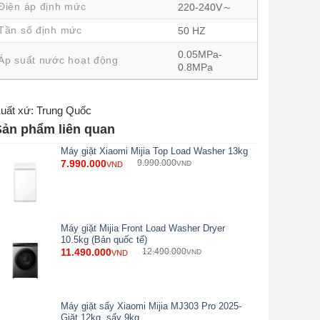
Điện áp định mức
220-240V～
Tần số định mức
50 HZ
0.05MPa-
Áp suất nước hoạt động
0.8MPa
uất xứ: Trung Quốc
Sản phẩm liên quan
Máy giặt Xiaomi Mijia Top Load Washer 13kg
7.990.000
9.990.000
VND
VND
Máy giặt Mijia Front Load Washer Dryer
10.5kg (Bản quốc tế)
11.490.000
12.490.000
VND
VND
Máy giặt sấy Xiaomi Mijia MJ303 Pro 2025-
Giặt 12kg, sấy 9kg