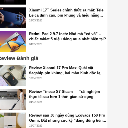
Xiaomi 17T Series chính thức ra mắt: Tele
Leica đỉnh cao, pin khủng và hiệu năng
flagship thế hệ mới
29/05/2026
Redmi Pad 2 9.7 inch: Nhỏ mà “có võ” –
chiếc tablet 5 triệu đáng mua nhất hiện tại?
04/05/2026
eview Đánh giá
Review Xiaomi 17 Pro Max: Quái vật
flagship pin khủng, hai màn hình độc lạ,
cấu hình đỉnh cao, camera siêu đẹp
18/04/2026
Review Tineco S7 Steam — Trải nghiệm
thực tế sau hơn 1 thời gian sử dụng
04/02/2026
Review sau 30 ngày dùng Ecovacs T50 Pro
Omni: Đắt nhưng cực kỳ “đáng đồng tiền
bát gạo”!
15/07/2025