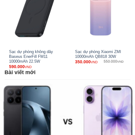
Sạc dự phòng không dây
Sạc dự phòng Xiaomi ZMI
Baseus EnerFill FM11
10000mAh QB818 30W
10000mAh 22.5W
350.000
550.000
VND
VND
590.000
VND
Bài viết mới
Dùng sạc dự phòng có chai pin không?
Nhiều người dùng thắc mắc là
dùng sạc dự phòng có
chai pin hay không?
Thực chất vấn đề này phụ thuộc vào
rất nhiều yếu tố và đặc biệt là cách
sử dụng sạc dự
phòng
của bạn có đúng cách hay không. Nếu lựa chọn
được sạc dự phòng tốt có đầu ra đúng với đầu vào của