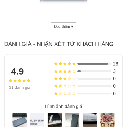
Đọc thêm
▾
ĐÁNH GIÁ - NHẬN XÉT TỪ KHÁCH HÀNG
28
4.9
3
0
0
31
đánh giá
Mục lục
ẩn
0
1
Pin sạc dự phòng là gì?
Hình ảnh đánh giá
2
Hỗ trợ sạc nhanh 2 chiều 22.5W
3
Hỗ trợ nhiều công nghệ sạc nhanh
4
Pin Lithium-Polymer dung lượng lớn 10000mAh