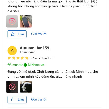
Khong hieu nổi hàng điện tử mà gói hàng ẩu thật luôn@@
khong bọc chống sốc hay gì hets. Đêm nay sạc thư r danh
gia sau
Gửi trả lời
Like
Autumn_fan159
A
Thành viên
Cực kì hài lòng
Đã mua từ
MiHome.vn
Đúng với mô tả:ok Chất lượng sản phẩm:ok Mình mua cho
em trai, em mình kêu dùng ổn, giao hàng nhanh
Bộ điều khiển sạc USB thông minh tích hợp với nhiều bảo
Gửi trả lời
Like
vệ. Dễ dàng đối phó với quá tải, phóng điện quá mức,
đoản mạch và các bất thường khác để cung cấp khả năng