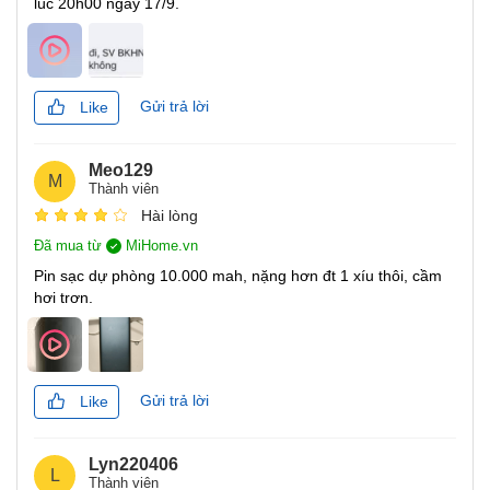
lúc 20h00 ngày 17/9.
Gửi trả lời
Like
Meo129
M
Thành viên
Hài lòng
Đã mua từ
MiHome.vn
Pin sạc dự phòng 10.000 mah, nặng hơn đt 1 xíu thôi, cầm
hơi trơn.
Hỗ trợ sạc nhanh 2 chiều 22.5W
Gửi trả lời
Like
Pin sạc dự phòng Xiaomi này
được thiết kế để cung cấp
dòng sạc lên đến 22.5W Max. Thông qua cổng Type-C, hỗ
Lyn220406
trợ tính năng sạc nhanh hai chiều, tức là có thể dùng để
L
Thành viên