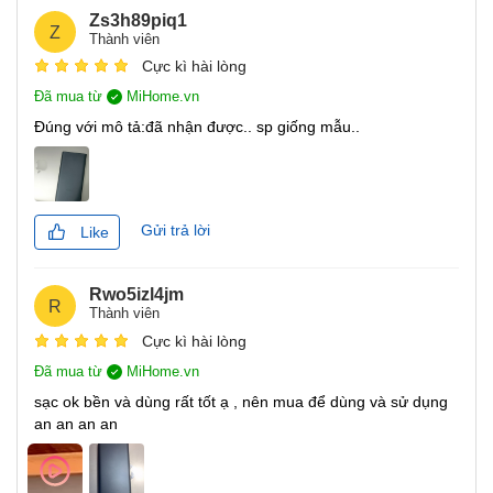
bảo vệ đáng tin cậy cho các thiết bị điện tử.
Zs3h89piq1
Z
Pin Lithium-Polymer dung lượng lớn
Thành viên
10000mAh
Cực kì hài lòng
Đã mua từ
MiHome.vn
Sạc dự phòng type C – PB100DZM
sử dụng lõi
Đúng với mô tả:đã nhận được.. sp giống mẫu..
pin Lithium-ion Polymer chất lượng cao với dung lượng
lên đến 10000mAh có thể sạc đầy iPhone 13 đến 1.9 lần,
nên bạn không cần phải lo lắng về nguồn điện khi di
chuyển.
Gửi trả lời
Like
Rwo5izl4jm
R
Thành viên
Cực kì hài lòng
Đã mua từ
MiHome.vn
sạc ok bền và dùng rất tốt ạ , nên mua để dùng và sử dụng
an an an an