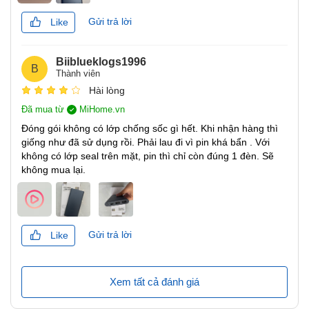
Gửi trả lời
Like
Biiblueklogs1996
B
Thành viên
Hài lòng
Đã mua từ
MiHome.vn
Đóng gói không có lớp chống sốc gì hết. Khi nhận hàng thì
Pin lithium-ion polymer là gì?
giống như đã sử dụng rồi. Phải lau đi vì pin khá bẩn . Với
Pin Lithium-Ion Polymer
hay còn gọi là Lithium-Polymer
không có lớp seal trên mặt, pin thì chỉ còn đúng 1 đèn. Sẽ
(
Pin Li-Po
), là loại pin không sử dụng chất điện phân dạng
không mua lại.
lỏng mà thay vào đó là chất điện phân polymer dạng khô,
loại này có hình dáng như một miếng phim nhựa mỏng.
Miếng phim này được ghép giữa cực dương và cực âm
Gửi trả lời
của pin cho phép trao đổi ion. Nhờ đặc tính này nên pin Li-
Like
Po rất mỏng và có thể tùy biến thành các hình dạng và kích
thước khác nhau. Pin li-po có thể nạp xả nhiều lần và có
Xem tất cả đánh giá
tuổi thọ khá cao lên đến khoảng 1000 chu kỳ sạc.