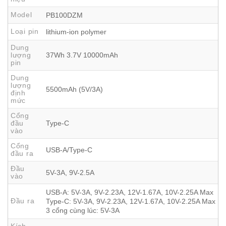
Đặc biệt, trong gói sản phẩm Xiaomi đã tặng kèm 1 cáp
Model
PB100DZM
USB-A to Type-C có thể sử dụng để sạc cho các thiết bị hỗ
Loại pin
lithium-ion polymer
trợ cổng Type-C và cũng có thể tự sạc cho viên
pin dự
Dung
phòng
.
lượng
37Wh 3.7V 10000mAh
pin
Dung
lượng
5500mAh (5V/3A)
định
mức
Cổng
đầu
Type-C
vào
Cổng
USB-A/Type-C
đầu ra
Đầu
5V-3A, 9V-2.5A
vào
USB-A: 5V-3A, 9V-2.23A, 12V-1.67A, 10V-2.25A Max
Đầu ra
Type-C: 5V-3A, 9V-2.23A, 12V-1.67A, 10V-2.25A Max
3 cổng cùng lúc: 5V-3A