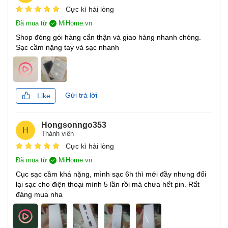
sạc đầu vào cho pin và sạc đầu ra cho các thiết bị. Quá
Cực kì hài lòng
trình thử nghiệm cho thấy Pin dự phòng PB100DZM có thể
Đã mua từ
MiHome.vn
sạc đầy trong vòng 4.5 giờ, sạc đầy cho Mi 11 & Redmi
Shop đóng gói hàng cẩn thận và giao hàng nhanh chóng.
K40 Pro chỉ trong 2.6 giờ, con số này với iPhone 13 là 2
Sạc cầm nặng tay và sạc nhanh
giờ.
Gửi trả lời
Like
Hongsonngo353
H
Thành viên
Cực kì hài lòng
Đã mua từ
MiHome.vn
Cục sạc cầm khá nặng, mình sạc 6h thì mới đầy nhưng đổi
lại sạc cho điện thoại mình 5 lần rồi mà chưa hết pin. Rất
đáng mua nha