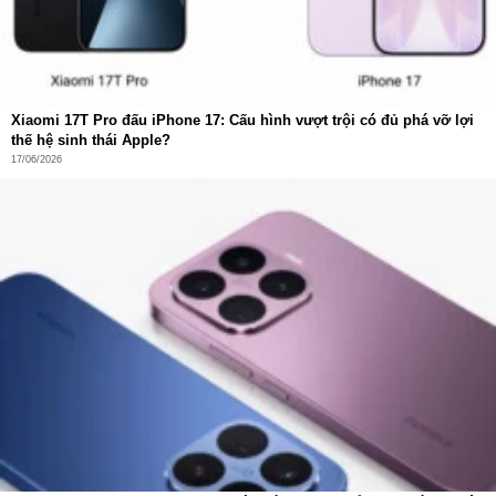
thiết bị và dùng đúng cách sẽ không gây chai pin cho điện
thoại. Ngoài ra, bạn cũng không nên quá lạm dụng pin sạc
dự phòng vì đây chỉ là nguồn điện di động được lưu trữ
bằng pin nên sẽ không ổn định bằng dòng điện gốc.
Xiaomi 17T Pro đấu iPhone 17: Cấu hình vượt trội có đủ phá vỡ lợi
thế hệ sinh thái Apple?
17/06/2026