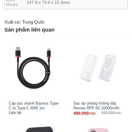
Kích
147.8 x 73.9 x 15.3mm
thước
Xuất xứ: Trung Quốc
Thiết kế vỏ hợp kim nhôm bền bỉ
Sản phẩm liên quan
Về thiết kế,
Xiaomi PB100DZM
có ngoại hình vô cùng
mỏng và gọn nhẹ cho cảm giác cầm nắm vô cùng thoải
mái trong lòng bàn tay. Vỏ pin sạc được hoàn thiện từ vật
liệu hợp kim nhôm chất lượng cao và được anot hóa nên
cho kết cấu vô cùng chắc chắn, độ bền cao và không dễ
mài mòn, trầy xước khi sử dụng trong thời gian dài. 2 màu
sắc bạc và xanh đen hiện đại, phù hợp với mọi nhu cầu và
sở thích của người dùng.
Cáp sạc nhanh Baseus Type-
Sạc dự phòng không dây
C to Type-C 60W 1m
Remax RPP-65 10000mAh
Liên hệ
490.000
690.000
VND
VND