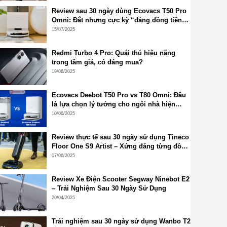
Review sau 30 ngày dùng Ecovacs T50 Pro
Omni: Đắt nhưng cực kỳ “đáng đồng tiền
bát gạo”!
15/07/2025
Redmi Turbo 4 Pro: Quái thú hiệu năng
trong tầm giá, có đáng mua?
19/06/2025
Ecovacs Deebot T50 Pro vs T80 Omni: Đâu
là lựa chọn lý tưởng cho ngôi nhà hiện
đại?
10/06/2025
Review thực tế sau 30 ngày sử dụng Tineco
Floor One S9 Artist – Xứng đáng từng đồng
bỏ ra
07/06/2025
Review Xe Điện Scooter Segway Ninebot E2
– Trải Nghiệm Sau 30 Ngày Sử Dụng
20/04/2025
Trải nghiệm sau 30 ngày sử dụng Wanbo T2