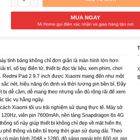
MUA NGAY
Mi Home gọi điện xác nhận và giao hàng tận nơi
T
c máy tính bảng không chỉ đơn giản là màn hình lớn hơn
 trí, sổ tay điện tử, thiết bị đọc tài liệu, xem phim, chơi
X
âu. Redmi Pad 2 9.7 inch được Xiaomi mang đến như một
sắc nét, hiệu năng ổn định và thời lượng pin bền bỉ. Đây
ết bị dễ cầm, dễ mang theo nhưng vẫn đủ rộng rãi để xem
ác tác vụ hằng ngày.
ách Xiaomi tối ưu trải nghiệm sử dụng thực tế. Máy sở
ét 120Hz, viên pin 7600mAh, nền tảng Snapdragon 6s 4G
ng số này giúp thiết bị không chỉ đẹp về mặt hiển thị,
 phổ thông và bền bỉ trong thời gian sử dụng dài. Theo
 có màn hình 2048 × 1280, độ sáng ngoài trời 600 nit, pin