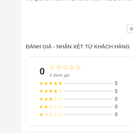
7600mAh và hỗ trợ sạc nhanh 18W.
Đ
ĐÁNH GIÁ - NHẬN XÉT TỪ KHÁCH HÀNG
0
0
đánh giá
0
0
0
0
0