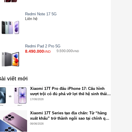
Redmi Note 17 5G
Liên hệ
Redmi Pad 2 Pro 5G
8.490.000
9.590.000
VND
VND
ài viết mới
Xiaomi 17T Pro đấu iPhone 17: Cấu hình
vượt trội có đủ phá vỡ lợi thế hệ sinh thái
Apple?
17/06/2026
Xiaomi 17T Series tạo địa chấn: Từ “hàng
xuất khẩu” trở thành ngôi sao tại chính quê
nhà Trung Quốc
06/06/2026