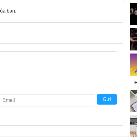
ủa bạn.
R
Gửi