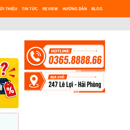
ỚI THIỆU
TIN TỨC
REVIEW
HƯỚNG DẪN
BLOG