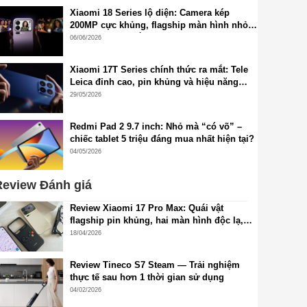
Xiaomi 18 Series lộ diện: Camera kép
200MP cực khủng, flagship màn hình nhỏ
2K chuẩn mới sắp xuất hiện
06/06/2026
Xiaomi 17T Series chính thức ra mắt: Tele
Leica đỉnh cao, pin khủng và hiệu năng
flagship thế hệ mới
29/05/2026
Redmi Pad 2 9.7 inch: Nhỏ mà “có võ” –
chiếc tablet 5 triệu đáng mua nhất hiện tại?
04/05/2026
eview Đánh giá
Review Xiaomi 17 Pro Max: Quái vật
flagship pin khủng, hai màn hình độc lạ,
cấu hình đỉnh cao, camera siêu đẹp
18/04/2026
Review Tineco S7 Steam — Trải nghiệm
thực tế sau hơn 1 thời gian sử dụng
04/02/2026