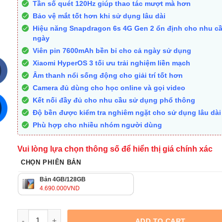
Tần số quét 120Hz giúp thao tác mượt mà hơn
Bảo vệ mắt tốt hơn khi sử dụng lâu dài
Hiệu năng Snapdragon 6s 4G Gen 2 ổn định cho nhu c
ngày
Viên pin 7600mAh bền bỉ cho cả ngày sử dụng
Xiaomi HyperOS 3 tối ưu trải nghiệm liền mạch
Âm thanh nổi sống động cho giải trí tốt hơn
Camera đủ dùng cho học online và gọi video
Kết nối đầy đủ cho nhu cầu sử dụng phổ thông
Độ bền được kiểm tra nghiêm ngặt cho sử dụng lâu dài
Phù hợp cho nhiều nhóm người dùng
Vui lòng lựa chọn thông số để hiển thị giá chính xác
CHỌN PHIÊN BẢN
Bản 4GB/128GB
4.690.000
VND
Quantity
ADD TO CART