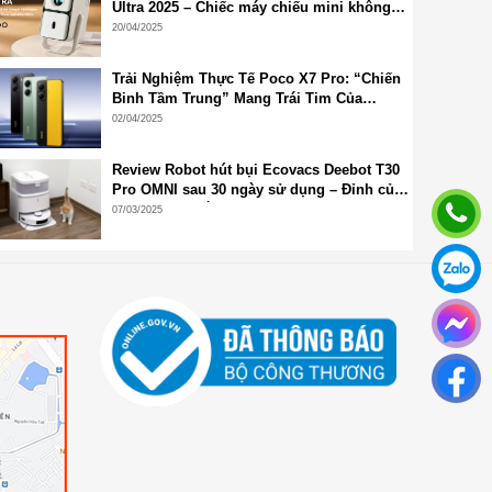
Ultra 2025 – Chiếc máy chiếu mini không
thể thiếu cho góc giải trí tại gia
20/04/2025
Trải Nghiệm Thực Tế Poco X7 Pro: “Chiến
Binh Tầm Trung” Mang Trái Tim Của
Flagship
02/04/2025
Review Robot hút bụi Ecovacs Deebot T30
Pro OMNI sau 30 ngày sử dụng – Đỉnh của
chóp dù ra mắt đã lâu!
07/03/2025