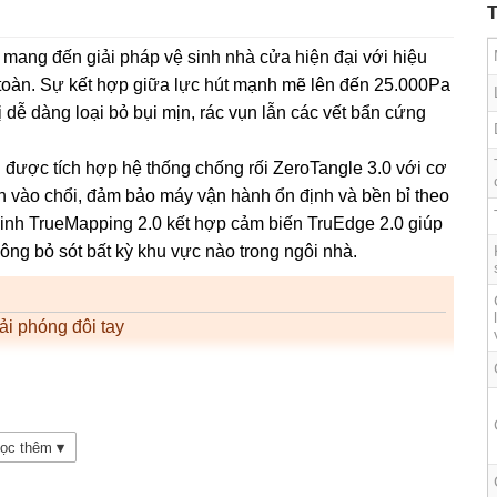
T
mang đến giải pháp vệ sinh nhà cửa hiện đại với hiệu
n toàn. Sự kết hợp giữa lực hút mạnh mẽ lên đến 25.000Pa
ị dễ dàng loại bỏ bụi mịn, rác vụn lẫn các vết bẩn cứng
 được tích hợp hệ thống chống rối ZeroTangle 3.0 với cơ
cuốn vào chổi, đảm bảo máy vận hành ổn định và bền bỉ theo
minh TrueMapping 2.0 kết hợp cảm biến TruEdge 2.0 giúp
hông bỏ sót bất kỳ khu vực nào trong ngôi nhà.
ải phóng đôi tay
ối ưu
ng minh
ợi
ọc thêm
▾
i