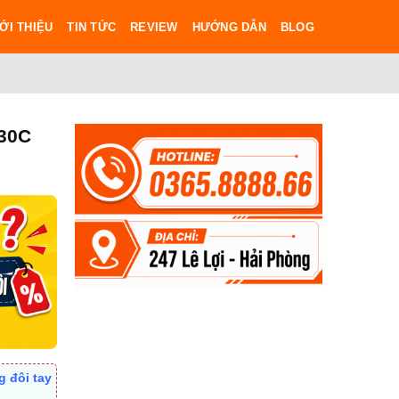
ỚI THIỆU
TIN TỨC
REVIEW
HƯỚNG DẪN
BLOG
T30C
g đôi tay