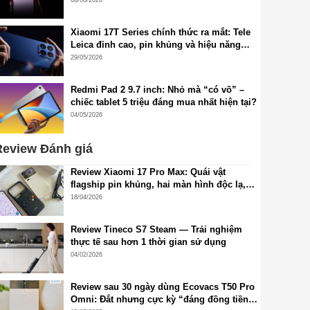
Xiaomi 17T Series chính thức ra mắt: Tele
Leica đỉnh cao, pin khủng và hiệu năng
flagship thế hệ mới
29/05/2026
Redmi Pad 2 9.7 inch: Nhỏ mà “có võ” –
chiếc tablet 5 triệu đáng mua nhất hiện tại?
04/05/2026
eview Đánh giá
Review Xiaomi 17 Pro Max: Quái vật
flagship pin khủng, hai màn hình độc lạ,
cấu hình đỉnh cao, camera siêu đẹp
18/04/2026
Review Tineco S7 Steam — Trải nghiệm
thực tế sau hơn 1 thời gian sử dụng
04/02/2026
Review sau 30 ngày dùng Ecovacs T50 Pro
Omni: Đắt nhưng cực kỳ “đáng đồng tiền