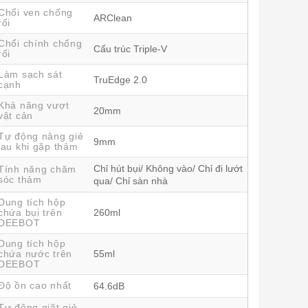
Chổi ven chống
ARClean
rối
Chổi chính chống
Cấu trúc Triple-V
rối
Làm sạch sát
TruEdge 2.0
cạnh
Khả năng vượt
20mm
vật cản
Tự động nâng giẻ
9mm
lau khi gặp thảm
Chỉ hút bụi/ Không vào/ Chỉ đi lướt
Tính năng chăm
sóc thảm
qua/ Chỉ sàn nhà
Dung tích hộp
chứa bụi trên
260ml
DEEBOT
Dung tích hộp
chứa nước trên
55ml
DEEBOT
Độ ồn cao nhất
64.6dB
Tự động giặt giẻ