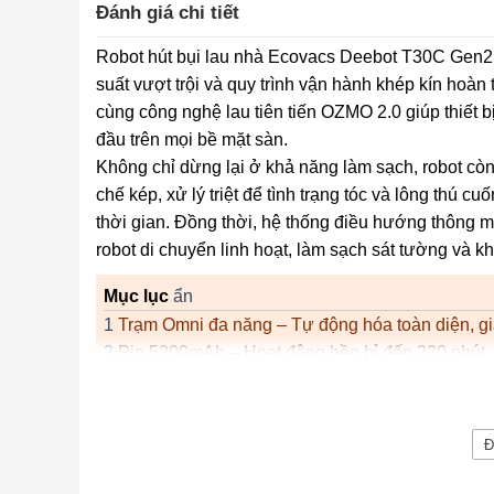
Đánh giá chi tiết
Robot hút bụi lau nhà Ecovacs Deebot T30C Gen2 
suất vượt trội và quy trình vận hành khép kín hoà
cùng công nghệ lau tiên tiến OZMO 2.0 giúp thiết b
đầu trên mọi bề mặt sàn.
Không chỉ dừng lại ở khả năng làm sạch, robot còn
chế kép, xử lý triệt để tình trạng tóc và lông thú 
thời gian. Đồng thời, hệ thống điều hướng thông 
robot di chuyển linh hoạt, làm sạch sát tường và k
Mục lục
ẩn
1
Trạm Omni đa năng – Tự động hóa toàn diện, gi
2
Pin 5200mAh – Hoạt động bền bỉ đến 220 phút
3
Công nghệ ZeroTangle 3.0 – Đột phá chống rối t
3.1
Chổi cạnh ARClean – Giải pháp chống rối thô
3.2
Chổi chính Triple-V – Xử lý triệt để rác dạng s
Đ
4
Lực hút 25.000Pa – Làm sạch sâu mọi bề mặt
5
TruEdge 2.0 – Làm sạch sát mép tường tuyệt đố