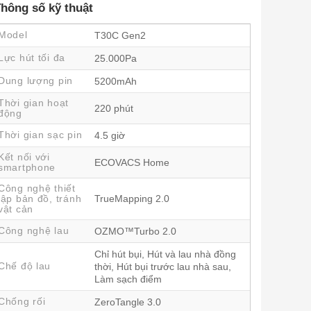
hông số kỹ thuật
Model
T30C Gen2
Lực hút tối đa
25.000Pa
Dung lượng pin
5200mAh
Thời gian hoạt
220 phút
động
Thời gian sạc pin
4.5 giờ
Kết nối với
ECOVACS Home
smartphone
Công nghệ thiết
lập bản đồ, tránh
TrueMapping 2.0
vật cản
Công nghệ lau
OZMO™Turbo 2.0
Chỉ hút bụi, Hút và lau nhà đồng
Chế độ lau
thời, Hút bụi trước lau nhà sau,
Làm sạch điểm
Chống rối
ZeroTangle 3.0