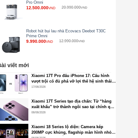
Pro Omni
12.500.000
20.990.000
VND
VND
Robot hút bụi lau nhà Ecovacs Deebot T30C
Prime Omni
9.990.000
12.990.000
VND
VND
ài viết mới
Xiaomi 17T Pro đấu iPhone 17: Cấu hình
vượt trội có đủ phá vỡ lợi thế hệ sinh thái
Apple?
17/06/2026
Xiaomi 17T Series tạo địa chấn: Từ “hàng
xuất khẩu” trở thành ngôi sao tại chính quê
nhà Trung Quốc
06/06/2026
Xiaomi 18 Series lộ diện: Camera kép
200MP cực khủng, flagship màn hình nhỏ
2K chuẩn mới sắp xuất hiện
06/06/2026