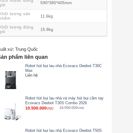
Kích thước đóng
590*380*405mm
gói
Khối lượng sản
11.6kg
phẩm
Khối lượng đóng
15.8kg
gói
uất xứ: Trung Quốc
Sản phẩm liên quan
Robot hút bụi lau nhà Ecovacs Deebot T30C
Max
Liên hệ
Robot hút bụi lau nhà và máy hút bụi cầm tay
Ecovacs Deebot T30S Combo 2026
10.500.000
16.990.000
VND
VND
Robot hút bụi lau nhà Ecovacs Deebot T50S