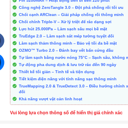
Pin 5200mAh – Hoạt động bền bỉ đến 220 phút
Công nghệ ZeroTangle 3.0 – Đột phá chống rối tối ưu
Chổi cạnh ARClean – Giải pháp chống rối thông minh
Chổi chính Triple-V – Xử lý triệt để rác dạng sợi
Lực hút 25.000Pa – Làm sạch sâu mọi bề mặt
TruEdge 2.0 – Làm sạch sát mép tường tuyệt đối
Làm sạch thảm thông minh – Bảo vệ tối đa bề mặt
OZMO™ Turbo 2.0 – Đánh bay vết bẩn cứng đầu
Tự làm sạch bằng nước nóng 75°C – Sạch sâu, không 
Tự động pha dung dịch & lưu trữ rác đến 90 ngày
Thiết kế tối giản – Tinh tế và tiện dụng
Tiết kiệm điện năng với tính năng sạc thông minh
TrueMapping 2.0 & TrueDetect 3.0 – Điều hướng chính x
đối
Khả năng vượt vật cản linh hoạt
Vui lòng lựa chọn thông số để hiển thị giá chính xác