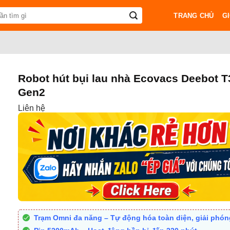
TRANG CHỦ
GI
Robot hút bụi lau nhà Ecovacs Deebot 
Gen2
Liên hệ
Trạm Omni đa năng – Tự động hóa toàn diện, giải phón