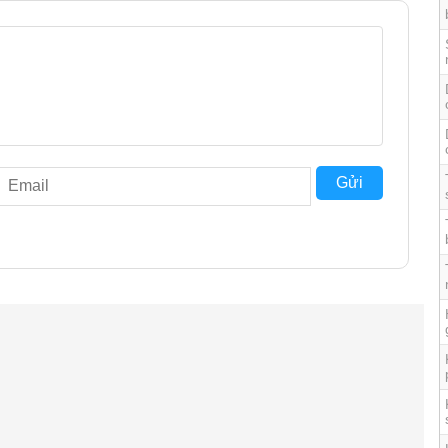
Gửi
 hóa toàn diện, giải phóng đôi
T30C Gen2 chính là trạm sạc Omni đa chức năng. Hệ
hư: