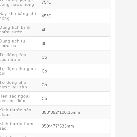
75°C
bằng nước nóng
Sấy khô bằng khí
45°C
nóng
Dung tích bình
4L
chứa nước
Dung tích túi
3L
chứa bụi
Tự động làm
Có
sạch trạm
Tự động thu gom
Có
bụi
Tự động pha
Có
nước lau sàn
Hẹn sạc ngoài
Có
giờ cao điểm
Kích thước sản
353*352*100.35mm
phẩm
Kích thước trạm
350*477*533mm
sạc