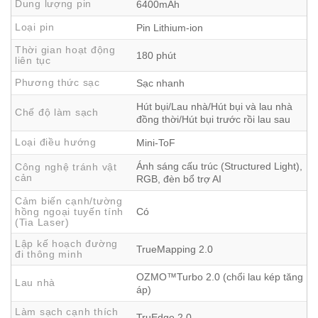
Dung lượng pin
6400mAh
có khả năng tự động giặt giẻ, sấy khô và thu gom rác,
mang lại trải nghiệm dọn dẹp toàn diện, hiện đại và tiện
Loại pin
Pin Lithium-ion
lợi.
Thời gian hoạt động
180 phút
Robot hút bụi lau nhà Ecovacs Deebot T50S Pro Omni sở
liên tục
hữu khả năng làm sạch toàn diện
Phương thức sạc
Sạc nhanh
Deebot T50S Pro Omni vận hành mượt mà hơn bao giờ
Hút bụi/Lau nhà/Hút bụi và lau nhà
Chế độ làm sạch
hết nhờ thiết kế siêu mỏng
đồng thời/Hút bụi trước rồi lau sau
Robot hút bụi lau nhà Ecovacs Deebot T50S Pro Omni
Loại điều hướng
Mini-ToF
thiết kế siêu mỏng
Ánh sáng cấu trúc (Structured Light),
Thiết kế siêu mỏng chỉ 81mm kết hợp cùng công nghệ
Công nghệ tránh vật
cản
RGB, đèn bổ trợ AI
LiDAR dToF ẩn giúp robot Deebot T50S Pro Omni dễ dàng
Cảm biến cạnh/tường
len lỏi vào các khu vực như gầm bàn, gầm giường… để
hồng ngoại tuyến tính
Có
làm sạch triệt để. Trang bị hệ thống ánh sáng 3D cùng
(Tia Laser)
camera RGB tích hợp AI, thiết bị có khả năng quan sát và
Lập kế hoạch đường
TrueMapping 2.0
đi thông minh
phân tích môi trường cực kỳ chính xác.
Ngay cả trong điều kiện thiếu sáng hay không gian phức
OZMO™Turbo 2.0 (chổi lau kép tăng
Lau nhà
áp)
tạp, robot vẫn di chuyển linh hoạt, vận hành trơn tru và loại
bỏ hiệu quả bụi bẩn, mang lại không gian sống sạch sẽ,
Làm sạch cạnh thích
TruEdge 2.0