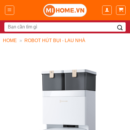
Chuyển
đến
nội
dung
Search
for:
HOME
»
ROBOT HÚT BỤI - LAU NHÀ