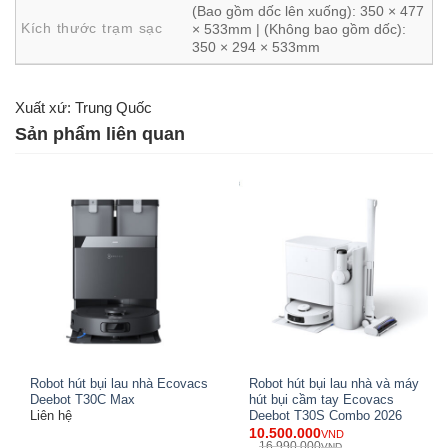
(Bao gồm dốc lên xuống): 350 × 477
Kích thước trạm sạc
× 533mm | (Không bao gồm dốc):
350 × 294 × 533mm
Xuất xứ: Trung Quốc
Sản phẩm liên quan
AIVI 3D 3.0 – Nhận diện thông minh, điều
hướng chính xác
Công nghệ AIVI 3D 3.0 OMNI mang lại khả năng nhận diện
vượt trội
AIVI 3D 3.0 kết hợp với mô hình ngôn ngữ thị giác (VLM)
tiên tiến giúp robot Ecovacs Deebot T50S Pro Omni thiết
lập tiêu chuẩn mới về điều hướng và nhận diện vật cản
Robot hút bụi lau nhà Ecovacs
Robot hút bụi lau nhà và máy
Deebot T30C Max
hút bụi cầm tay Ecovacs
theo thời gian thực. Với khả năng quan sát nhạy bén, thiết
Liên hệ
Deebot T30S Combo 2026
bị xử lý dữ liệu môi trường chính xác, đảm bảo di chuyển
10.500.000
VND
16.990.000
VND