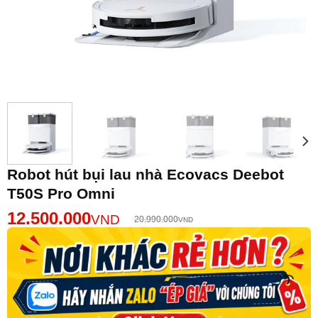
Robot hút bụi lau nhà Ecovacs Deebot
T50S Pro Omni
12.500.000
VND
20.990.000
VND