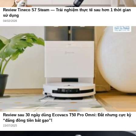
Review Tineco S7 Steam — Trải nghiệm thực tế sau hơn 1 thời gian
sử dụng
04/02/2026
Vận hành hoàn toàn tự động
Vận hành tự động hóa hoàn toàn
Trạm sạc đảm nhiệm toàn bộ quy trình từ hút rác vào túi
chứa đến pha dung dịch tẩy rửa theo tỉ lệ chuẩn. Mọi thao
Review sau 30 ngày dùng Ecovacs T50 Pro Omni: Đắt nhưng cực kỳ
tác bảo trì đều diễn ra tự động, đảm bảo robot luôn sẵn
“đáng đồng tiền bát gạo”!
sàng hoạt động.
15/07/2025
Robot hút bụi Ecovacs T50S Pro Omni sạc điện thông