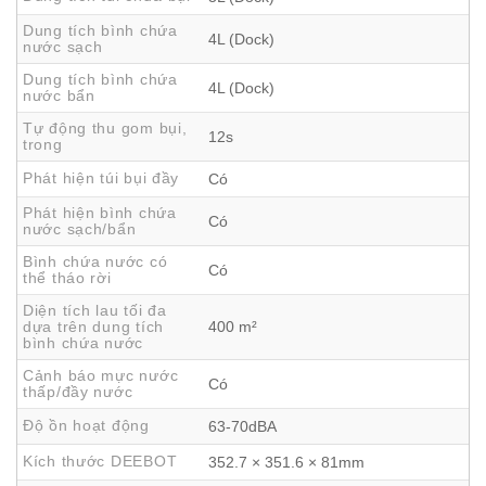
Ecovacs Deebot T50S Pro Omni làm sạch sát cạnh với
khoảng cách chỉ khoảng 1mm. Hệ thống giẻ lau có khả
Dung tích bình chứa
4L (Dock)
nước sạch
năng tự động mở rộng và thu gọn linh hoạt, đảm bảo tiếp
Dung tích bình chứa
cận tối đa các góc tường.
4L (Dock)
nước bẩn
Sự kết hợp giữa LiDAR dToF và camera RGB 3D cho
Tự động thu gom bụi,
phép robot nhận diện môi trường và vật cản với độ chính
12s
trong
xác cao, từ đó điều chỉnh chế độ làm sạch cạnh phù hợp,
Phát hiện túi bụi đầy
Có
đảm bảo bề mặt sàn luôn sạch bóng.
Phát hiện bình chứa
Làm sạch sát mép 1mm với công nghệ TruEdge 2.0 trên
Có
nước sạch/bẩn
Deebot T50S Pro Omni
Bình chứa nước có
Có
thể tháo rời
Diện tích lau tối đa
dựa trên dung tích
400 m²
bình chứa nước
Cảnh báo mực nước
Có
thấp/đầy nước
Độ ồn hoạt động
63-70dBA
Kích thước DEEBOT
352.7 × 351.6 × 81mm