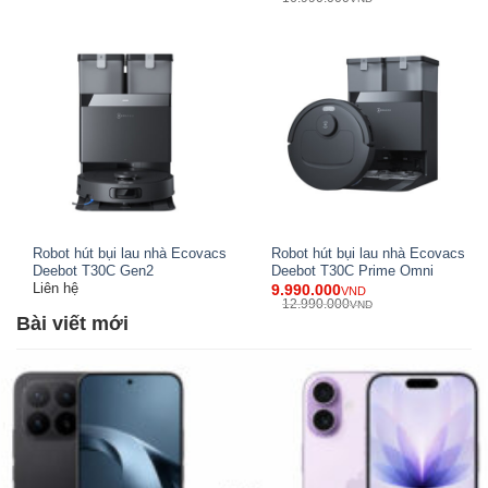
thông minh và an toàn.
Thay vì giữ khoảng cách xa, robot tận dụng đường viền
nội thất làm ranh giới, di chuyển sát cạnh chân bàn, ghế và
tủ kệ, giúp loại bỏ hoàn toàn bụi bẩn tại những vị trí khó
tiếp cận.
Hệ thống giám sát không gian được hỗ trợ bởi mô-đun ánh
sáng cấu trúc và camera hình ảnh, giúp robot duy trì
khoảng cách sát vật thể đến từng milimet mà vẫn đảm bảo
không va chạm.
Robot hút bụi lau nhà Ecovacs
Robot hút bụi lau nhà Ecovacs
Deebot T30C Gen2
Deebot T30C Prime Omni
Liên hệ
9.990.000
VND
12.990.000
VND
Bài viết mới