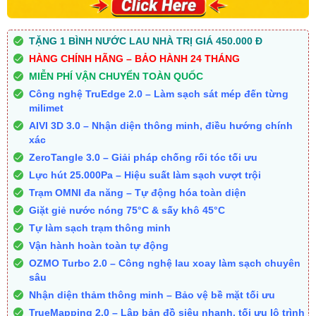
TẶNG 1 BÌNH NƯỚC LAU NHÀ TRỊ GIÁ 450.000 Đ
HÀNG CHÍNH HÃNG – BẢO HÀNH 24 THÁNG
MIỄN PHÍ VẬN CHUYỂN TOÀN QUỐC
Công nghệ TruEdge 2.0 – Làm sạch sát mép đến từng
milimet
AIVI 3D 3.0 – Nhận diện thông minh, điều hướng chính
xác
ZeroTangle 3.0 – Giải pháp chống rối tóc tối ưu
Lực hút 25.000Pa – Hiệu suất làm sạch vượt trội
Trạm OMNI đa năng – Tự động hóa toàn diện
Giặt giẻ nước nóng 75°C & sấy khô 45°C
Tự làm sạch trạm thông minh
Vận hành hoàn toàn tự động
OZMO Turbo 2.0 – Công nghệ lau xoay làm sạch chuyên
sâu
Nhận diện thảm thông minh – Bảo vệ bề mặt tối ưu
TrueMapping 2.0 – Lập bản đồ siêu nhanh, tối ưu lộ trình