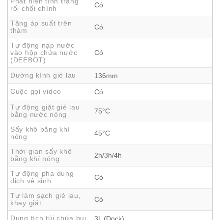
Phát hiện tình trạng
Có
rối chổi chính
Tăng áp suất trên
Có
thảm
Tự động nạp nước
vào hộp chứa nước
Có
(DEEBOT)
Đường kính giẻ lau
136mm
Cuộc gọi video
Có
Tự động giặt giẻ lau
75°C
bằng nước nóng
Sấy khô bằng khí
45°C
nóng
Thời gian sấy khô
Công nghệ TruEdge 2.0 – Làm sạch sát mép
2h/3h/4h
bằng khí nóng
đến từng milimet
Tự động pha dung
Có
dịch vệ sinh
Deebot T50S Pro Omni làm sạch sát mép 1mm với công
Tự làm sạch giẻ lau,
nghệ TruEdge 2.0
Có
khay giặt
Công nghệ TruEdge 2.0 được nâng cấp giúp robot hút bụi
Dung tích túi chứa bụi
3L (Dock)