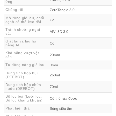
ứng
gọn gàng.
Robot hút bụi lau nhà Ecovacs Deebot T50S Pro Omni
Chống rối
ZeroTangle 3.0
thiết kế siêu mỏng
Mở rộng giẻ lau, chổi
Có
cạnh có thể kéo dài
Tránh chướng ngại
AIVI 3D 3.0
vật
Giặt lại và lau lại
Có
bằng AI
Khả năng vượt vật
20mm
cản
Tự động nâng giẻ lau
9mm
Dung tích hộp bụi
260ml
(DEEBOT)
Dung tích hộp chứa
70ml
nước (DEEBOT)
Bộ lọc bụi (Lưới lọc,
Có thể rửa được
Bộ lọc kháng khuẩn)
Phát hiện thảm
Sóng siêu âm