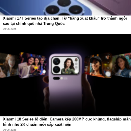
việc duy trì chổi sạch giúp ổn định lực hút, giảm tải động
cơ và kéo dài tuổi thọ thiết bị.
Deebot T50S Pro Omni hoàn toàn giải phóng đôi tay
Xiaomi 17T Series tạo địa chấn: Từ “hàng xuất khẩu” trở thành ngôi
sao tại chính quê nhà Trung Quốc
06/06/2026
Xiaomi 18 Series lộ diện: Camera kép 200MP cực khủng, flagship màn
hình nhỏ 2K chuẩn mới sắp xuất hiện
06/06/2026