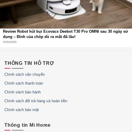
Review Robot hút bụi Ecovacs Deebot T30 Pro OMNI sau 30 ngày sử
dụng – Đỉnh của chóp dù ra mắt đã lâu!
07/03/2025
THÔNG TIN HỖ TRỢ
Chính sách vận chuyển
Chính sách thanh toán
Chính sách bảo hành
Chính sách đổi trả hàng và hoàn tiền
Chính sách bảo mật
Thông tin Mi Home
TrueDetect 3D – Tránh vật cản chính xác, di