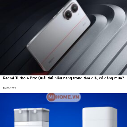
minh giờ thấp điểm
Tính năng sạc ngoài giờ cao điểm giúp tối ưu chi phí điện
năng và kéo dài tuổi thọ pin, mang lại trải nghiệm sử dụng
bền bỉ và tiết kiệm.
Redmi Turbo 4 Pro: Quái thú hiệu năng trong tầm giá, có đáng mua?
19/06/2025
OZMO Turbo 2.0 – Công nghệ lau xoay làm
sạch chuyên sâu
Công nghệ lau xoay OZMO Turbo 2.0, làm sạch chuyên
sâu