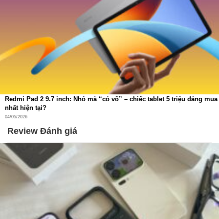
Redmi Pad 2 9.7 inch: Nhỏ mà “có võ” – chiếc tablet 5 triệu đáng mua
nhất hiện tại?
04/05/2026
Review Đánh giá
Trạm OMNI đa năng – Tự động hóa toàn diện
Trạm sạc OMNI đa năng, tự động hóa toàn diện
Giặt giẻ nước nóng 75°C & sấy khô 45°C
Làm sạch giẻ lau bằng nước nóng 75°C và sấy khô 45°C