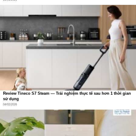
Ngắt dòng khi đầy pin
Với hệ thống mạch quản lý nguồn thông minh, sản phẩm
có khả năng tự điều chỉnh dòng điện phù hợp với từng
thiết bị, đồng thời ngăn chặn rủi ro cháy nổ, chai pin hay
quá nhiệt – điều thường gặp ở sạc dự phòng giá rẻ.
Review Tineco S7 Steam — Trải nghiệm thực tế sau hơn 1 thời gian
sử dụng
04/02/2026
Dễ Dàng Mang Theo – Lý Tưởng Cho Du Lịch Và Công