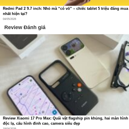
Redmi Pad 2 9.7 inch: Nhỏ mà “có võ” – chiếc tablet 5 triệu đáng mua
nhất hiện tại?
04/05/2026
Review Đánh giá
An Toàn Và Bền Bỉ – Bảo Vệ Toàn Diện Cho Bạn Và
Thiết Bị
Không chỉ mạnh mẽ, Xiaomi còn chú trọng tối đa đến yếu
tố an toàn:
Bảo vệ quá dòng
Bảo vệ quá nhiệt
Bảo vệ ngắn mạch
Review Xiaomi 17 Pro Max: Quái vật flagship pin khủng, hai màn hình
Chống sạc quá mức
độc lạ, cấu hình đỉnh cao, camera siêu đẹp
18/04/2026