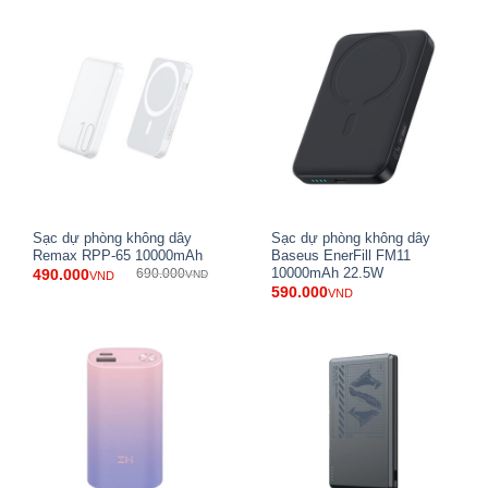
Với dung lượng định mức lên đến:
12000mAh ở 5V/3A
10200mAh ở 9V/2.23A
9600mAh ở 12V/1.67A
Thiết bị có khả năng điều chỉnh thông minh dòng điện theo
từng chế độ để tiết kiệm pin, tối ưu hiệu suất và giảm thất
thoát năng lượng.
Sạc dự phòng không dây
Sạc dự phòng không dây
Remax RPP-65 10000mAh
Baseus EnerFill FM11
10000mAh 22.5W
490.000
690.000
VND
VND
590.000
VND