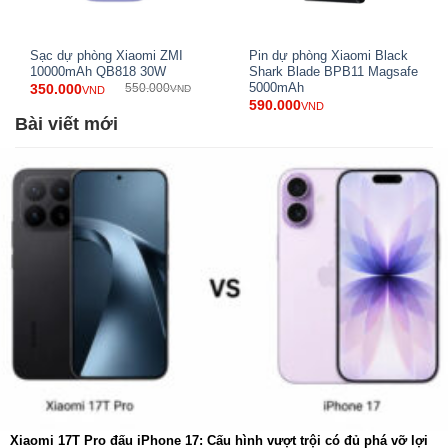
Sạc dự phòng Xiaomi ZMI
Pin dự phòng Xiaomi Black
10000mAh QB818 30W
Shark Blade BPB11 Magsafe
5000mAh
350.000
550.000
VND
VND
590.000
VND
Bài viết mới
Hệ Thống Cổng Đa Dạng – Sạc Cùng Lúc Nhiều Thiết
Bị
Sạc dự phòng Xiaomi 33W trang bị 3 cổng đầu ra:
OUT 1 (USB-A): 5V/3A, 9V/2A, 12V/1.5A – công suất tối
Xiaomi 17T Pro đấu iPhone 17: Cấu hình vượt trội có đủ phá vỡ lợi
đa 18W