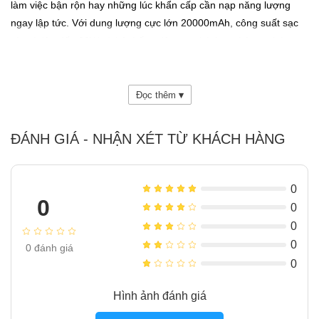
làm việc bận rộn hay những lúc khẩn cấp cần nạp năng lượng
ngay lập tức. Với dung lượng cực lớn 20000mAh, công suất sạc
nhanh lên đến 33W và hệ thống dây sạc tích hợp thông minh,
Xiaomi Power Bank 20000mAh 33W mang đến sự tiện lợi, an
toàn và hiệu quả tối ưu cho mọi nhu cầu sử dụng của bạn.
Đọc thêm
▾
ĐÁNH GIÁ - NHẬN XÉT TỪ KHÁCH HÀNG
0
0
0
0
0
0
đánh giá
0
Hình ảnh đánh giá
Mục lục
ẩn