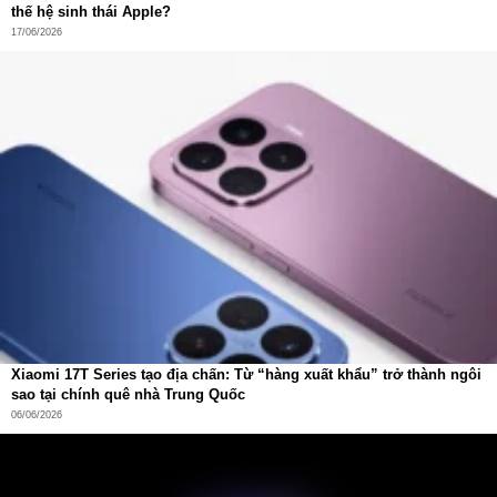
thế hệ sinh thái Apple?
OUT 2 (USB-C): 5V/3A, 9V/2.23A, 12V/1.67A – công
17/06/2026
suất tối đa 20W
OUT 3 (Dây sạc tích hợp): 5V/3A, 9V/2.23A, 12V/1.67A
– công suất tối đa 20W
Tổng công suất đầu ra đạt 33W khi sạc đồng thời nhiều
thiết bị – đủ để cấp năng lượng cho điện thoại, tai nghe
không dây và máy tính bảng cùng lúc mà không bị giảm
hiệu suất.
Xiaomi 17T Series tạo địa chấn: Từ “hàng xuất khẩu” trở thành ngôi
sao tại chính quê nhà Trung Quốc
06/06/2026