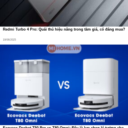
mạnh, vừa tiện lợi, vừa đẹp mắt – thì Xiaomi Power Bank
20000mAh 33W chính là lựa chọn lý tưởng. Đầu tư một
lần, yên tâm dùng lâu dài.
Redmi Turbo 4 Pro: Quái thú hiệu năng trong tầm giá, có đáng mua?
19/06/2025
Ecovacs Deebot T50 Pro vs T80 Omni: Đâu là lựa chọn lý tưởng cho