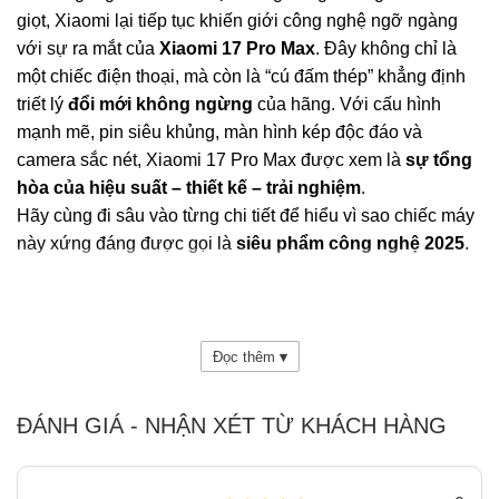
giọt, Xiaomi lại tiếp tục khiến giới công nghệ ngỡ ngàng
với sự ra mắt của
Xiaomi 17 Pro Max
. Đây không chỉ là
một chiếc điện thoại, mà còn là “cú đấm thép” khẳng định
triết lý
đổi mới không ngừng
của hãng. Với cấu hình
mạnh mẽ, pin siêu khủng, màn hình kép độc đáo và
camera sắc nét, Xiaomi 17 Pro Max được xem là
sự tổng
hòa của hiệu suất – thiết kế – trải nghiệm
.
Hãy cùng đi sâu vào từng chi tiết để hiểu vì sao chiếc máy
này xứng đáng được gọi là
siêu phẩm công nghệ 2025
.
Mục lục
ẩn
1
Thiết kế tinh tế – độ mỏng chỉ 8.0mm
2
Màn hình kép AMOLED – đỉnh cao hiển thị và sáng tạo
Đọc thêm
▾
3
Hiệu năng siêu khủng với Snapdragon thế hệ 5
4
Camera 50MP – Hệ thống nhiếp ảnh chuyên nghiệp
ĐÁNH GIÁ - NHẬN XÉT TỪ KHÁCH HÀNG
5
Pin 7500mAh – năng lượng bền bỉ suốt ngày dài
6
Công nghệ bảo mật tiên tiến – Vân tay siêu âm 3D
7
Kết nối toàn diện – phục vụ cả công việc và giải trí