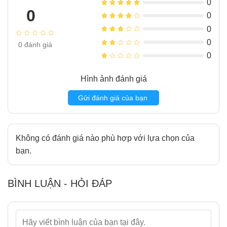
0
8
Trải nghiệm thực tế – không chỉ là thông số
0
0
9
Kết luận – Siêu phẩm mở ra kỷ nguyên mới
0
0
0
đánh giá
0
Hình ảnh đánh giá
Gửi đánh giá của bạn
Không có đánh giá nào phù hợp với lựa chọn của
bạn.
BÌNH LUẬN - HỎI ĐÁP