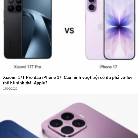
Với cấu hình này, từ việc chơi các tựa game nặng, chỉnh
sửa video 4K, đến công việc đa tác vụ đều trở nên dễ
dàng. Đây thực sự là một “cỗ máy chiến” thu nhỏ trong
lòng bàn tay.
Camera 50MP – Hệ thống nhiếp ảnh chuyên
nghiệp
Ở mặt sau, Xiaomi 17 Pro Max được trang bị
3 camera
50MP
, trong đó có:
Camera chính 50MP
Camera tiềm vọng hỗ trợ zoom quang 5X
Xiaomi 17T Pro đấu iPhone 17: Cấu hình vượt trội có đủ phá vỡ lợi
thế hệ sinh thái Apple?
Camera góc rộng 50MP
17/06/2026
Camera trước cũng đạt
50MP
, mang lại khả năng selfie
cực kỳ sắc nét.
Đặc biệt, với màn hình phụ ở lưng máy, người dùng có thể
sử dụng
camera sau để selfie
, cho chất lượng hình ảnh
vượt trội hơn hẳn so với camera trước truyền thống. Đây là
điểm cộng cực lớn cho những ai yêu thích chụp ảnh chân