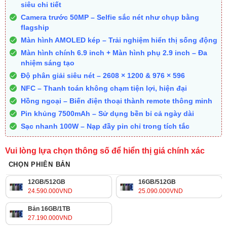
siêu chi tiết
Camera trước 50MP – Selfie sắc nét như chụp bằng
flagship
Màn hình AMOLED kép – Trải nghiệm hiển thị sống động
Màn hình chính 6.9 inch + Màn hình phụ 2.9 inch – Đa
nhiệm sáng tạo
Độ phân giải siêu nét – 2608 × 1200 & 976 × 596
NFC – Thanh toán không chạm tiện lợi, hiện đại
Hồng ngoại – Biến điện thoại thành remote thông minh
Pin khủng 7500mAh – Sử dụng bền bỉ cả ngày dài
Sạc nhanh 100W – Nạp đầy pin chỉ trong tích tắc
Vui lòng lựa chọn thông số để hiển thị giá chính xác
CHỌN PHIÊN BẢN
12GB/512GB
16GB/512GB
24.590.000
VND
25.090.000
VND
Bản 16GB/1TB
27.190.000
VND