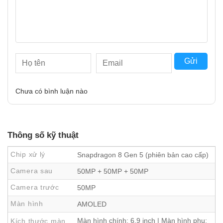
Gửi
Chưa có bình luận nào
Thiết kế tinh tế – độ mỏng chỉ 8.0mm
Thông số kỹ thuật
Không phải ngẫu nhiên mà Xiaomi 17 Pro Max gây ấn
tượng ngay từ ánh nhìn đầu tiên. Với
độ dày chỉ 8.0mm
,
Chip xử lý
Snapdragon 8 Gen 5 (phiên bản cao cấp)
chiếc máy mang lại cảm giác cầm nắm thanh thoát, nhẹ
Camera sau
50MP + 50MP + 50MP
nhàng nhưng không kém phần chắc chắn. Viền màn hình
Camera trước
50MP
được tinh giản đến mức tối đa, đem lại tỷ lệ hiển thị lớn,
giúp người dùng đắm chìm vào không gian thị giác hiện
Màn hình
AMOLED
đại.
Màn hình chính: 6.9 inch | Màn hình phụ:
Kích thước màn