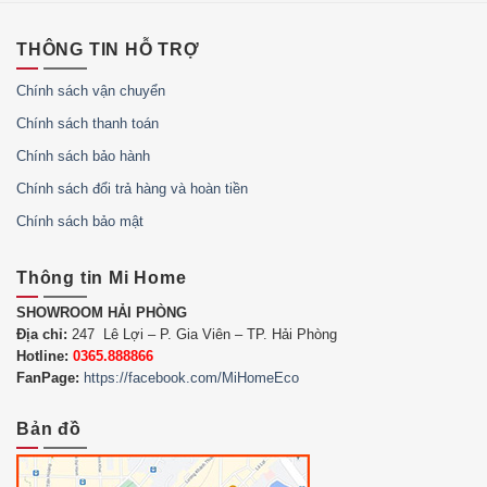
THÔNG TIN HỖ TRỢ
Chính sách vận chuyển
Chính sách thanh toán
Chính sách bảo hành
Chính sách đổi trả hàng và hoàn tiền
Chính sách bảo mật
Thông tin Mi Home
SHOWROOM HẢI PHÒNG
Địa chỉ:
247 Lê Lợi – P. Gia Viên – TP. Hải Phòng
Hotline:
0365.888866
AI nhận diện vết bẩn – Lau lại thông
FanPage:
https://facebook.com/MiHomeEco
minh
Bản đồ
Robot được trang bị camera AI có khả năng phát hiện khu
vực bẩn.
Khi phát hiện vết bẩn, robot sẽ: