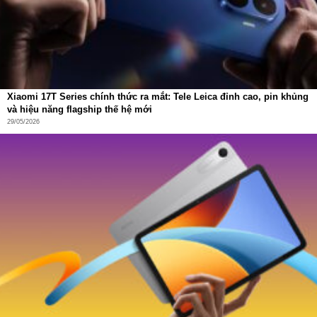
Xiaomi 17T Series chính thức ra mắt: Tele Leica đỉnh cao, pin khủng
và hiệu năng flagship thế hệ mới
29/05/2026
ZeroTangle 3.0 – Công nghệ chống rối
tóc gần như tuyệt đối
Một trong những vấn đề phổ biến nhất khi sử dụng robot
hút bụi là
tóc và lông thú cưng bị quấn vào chổi lăn
.
Điều này không chỉ làm giảm hiệu suất hút mà còn khiến
người dùng phải thường xuyên vệ sinh thủ công.
DEEBOT T50 PRO OMNI Gen3 khắc phục hoàn toàn vấn
đề này nhờ
công nghệ ZeroTangle 3.0
.
Hệ thống chống rối gồm ba lớp:
Chổi chữ V góc 45°