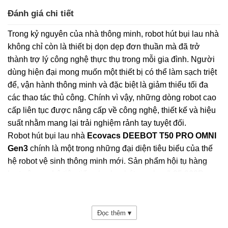
Đánh giá chi tiết
Trong kỷ nguyên của nhà thông minh, robot hút bụi lau nhà
không chỉ còn là thiết bị dọn dẹp đơn thuần mà đã trở
thành trợ lý công nghệ thực thụ trong mỗi gia đình. Người
dùng hiện đại mong muốn một thiết bị có thể làm sạch triệt
để, vận hành thông minh và đặc biệt là giảm thiểu tối đa
các thao tác thủ công. Chính vì vậy, những dòng robot cao
cấp liên tục được nâng cấp về công nghệ, thiết kế và hiệu
suất nhằm mang lại trải nghiệm rảnh tay tuyệt đối.
Robot hút bụi lau nhà
Ecovacs DEEBOT T50 PRO OMNI
Gen3
chính là một trong những đại diện tiêu biểu của thế
hệ robot vệ sinh thông minh mới. Sản phẩm hội tụ hàng
loạt công nghệ tiên tiến như lực hút mạnh mẽ 25.000Pa,
hệ thống chống rối tóc ZeroTangle 3.0, công nghệ lau xoay
OZMO Turbo 2.0, cùng hệ thống điều hướng AI hiện đại
AIVI 3D 3.0 OMNI. Đặc biệt, thiết kế siêu mỏng chỉ 81mm
Đọc thêm
▾
giúp robot dễ dàng tiếp cận các khu vực gầm thấp mà