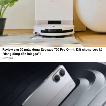
Lực hút siêu mạnh 25.000Pa – Làm sạch
sâu mọi bề mặt
DEEBOT T50 PRO OMNI Gen3 sở hữu lực hút cực đại
25.000Pa
, thuộc nhóm robot hút bụi mạnh nhất hiện nay.
Lực hút mạnh mẽ này giúp robot:
Hút sạch bụi mịn
Loại bỏ lông thú
Review sau 30 ngày dùng Ecovacs T50 Pro Omni: Đắt nhưng cực kỳ
Hút rác nhỏ
“đáng đồng tiền bát gạo”!
15/07/2025
Làm sạch sâu trong thảm
Hệ thống động cơ tốc độ cao kết hợp
ống dẫn khí thẳng
giúp tối ưu luồng gió và giảm thất thoát năng lượng.
Nhờ đó robot có thể làm sạch hiệu quả trên:
Sàn gỗ
Sàn gạch
Sàn đá