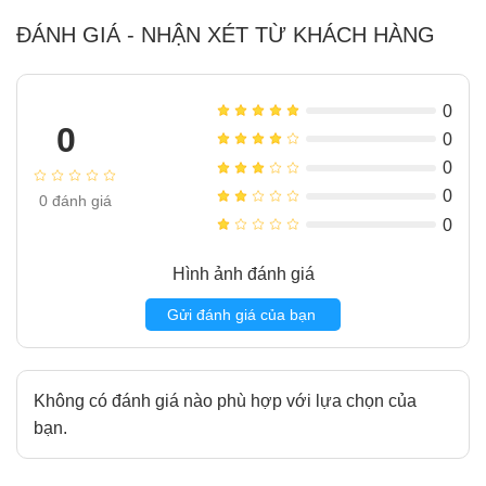
nhiều robot khác khó chạm tới.
ĐÁNH GIÁ - NHẬN XÉT TỪ KHÁCH HÀNG
Không dừng lại ở khả năng làm sạch mạnh mẽ, DEEBOT
T50 PRO OMNI Gen3 còn được trang bị trạm sạc OMNI đa
năng tự động hóa toàn bộ quy trình vệ sinh như giặt giẻ,
0
sấy khô, đổ rác và bổ sung dung dịch lau sàn. Nhờ đó,
0
0
người dùng có thể tận hưởng một trải nghiệm dọn dẹp
0
hoàn toàn tự động, tiết kiệm thời gian và công sức.
0
0
đánh giá
Hãy cùng khám phá chi tiết những công nghệ nổi bật giúp
0
Ecovacs DEEBOT T50 PRO OMNI Gen3
trở thành một
trong những robot hút bụi lau nhà cao cấp đáng sở hữu
Hình ảnh đánh giá
nhất hiện nay.
Gửi đánh giá của bạn
Mục lục
ẩn
1
Thiết kế siêu mỏng 81mm – Làm sạch linh hoạt mọi
không gian
Không có đánh giá nào phù hợp với lựa chọn của
2
Công nghệ TruEdge 2.0 – Làm sạch sát mép tường
bạn.
1mm, độ phủ 100%
3
AIVI 3D 3.0 OMNI – Nhận diện vật cản thông minh theo