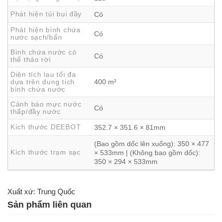
Phát hiện túi bụi đầy
Có
Phát hiện bình chứa
Có
nước sạch/bẩn
Bình chứa nước có
Có
thể tháo rời
Diện tích lau tối đa
dựa trên dung tích
400 m²
bình chứa nước
Cảnh báo mực nước
Có
thấp/đầy nước
Kích thước DEEBOT
352.7 × 351.6 × 81mm
(Bao gồm dốc lên xuống): 350 × 477
Kích thước trạm sạc
× 533mm | (Không bao gồm dốc):
350 × 294 × 533mm
Xuất xứ: Trung Quốc
Sản phẩm liên quan
Công nghệ TruEdge 2.0 – Làm sạch sát