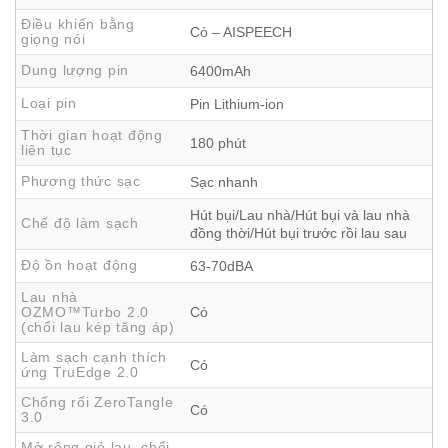
9
Tự động nâng giẻ lau khi gặp thảm
Điều khiển bằng
Có – AISPEECH
giọng nói
10
TrueMapping 2.0 – Lập bản đồ siêu nhanh
11
TrueDetect 3D – Tránh vật cản chính xác
Dung lượng pin
6400mAh
12
Điều khiển thông minh bằng giọng nói
Loại pin
Pin Lithium-ion
13
Pin 6400mAh – Làm sạch liên tục 180 phút
Thời gian hoạt động
14
Kết luận
180 phút
liên tục
Phương thức sạc
Sạc nhanh
Hút bụi/Lau nhà/Hút bụi và lau nhà
Chế độ làm sạch
đồng thời/Hút bụi trước rồi lau sau
Độ ồn hoạt động
63-70dBA
Lau nhà
OZMO™Turbo 2.0
Có
(chổi lau kép tăng áp)
Làm sạch cạnh thích
Có
ứng TruEdge 2.0
Chống rối ZeroTangle
Có
Thiết kế siêu mỏng 81mm – Làm sạch
3.0
linh hoạt mọi không gian
Mở rộng giẻ lau, chổi