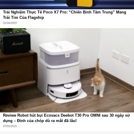
Làm ẩm bề mặt
Trải Nghiệm Thực Tế Poco X7 Pro: “Chiến Binh Tầm Trung” Mang
Phá vỡ cấu trúc vết bẩn
Trái Tim Của Flagship
02/04/2025
Lau xoay áp lực
Hút nước bẩn
Hoàn thiện bề mặt
Công nghệ này có thể xử lý hiệu quả:
Vết cà phê
Nước tương
Dấu chân
Vết bẩn khô lâu ngày
Review Robot hút bụi Ecovacs Deebot T30 Pro OMNI sau 30 ngày sử
dụng – Đỉnh của chóp dù ra mắt đã lâu!
07/03/2025