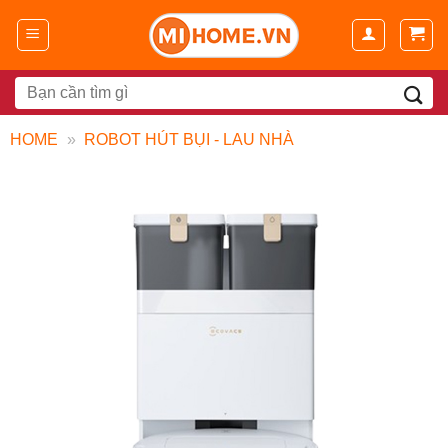
Chuyển
đến
nội
dung
Search
for:
HOME
»
ROBOT HÚT BỤI - LAU NHÀ