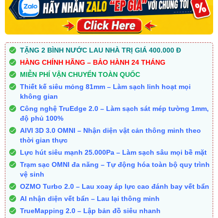
TẶNG 2 BÌNH NƯỚC LAU NHÀ TRỊ GIÁ 400.000 Đ
HÀNG CHÍNH HÃNG – BẢO HÀNH 24 THÁNG
MIỄN PHÍ VẬN CHUYỂN TOÀN QUỐC
Thiết kế siêu mỏng 81mm – Làm sạch linh hoạt mọi
không gian
Công nghệ TruEdge 2.0 – Làm sạch sát mép tường 1mm,
độ phủ 100%
AIVI 3D 3.0 OMNI – Nhận diện vật cản thông minh theo
thời gian thực
Lực hút siêu mạnh 25.000Pa – Làm sạch sâu mọi bề mặt
Trạm sạc OMNI đa năng – Tự động hóa toàn bộ quy trình
vệ sinh
OZMO Turbo 2.0 – Lau xoay áp lực cao đánh bay vết bẩn
AI nhận diện vết bẩn – Lau lại thông minh
TrueMapping 2.0 – Lập bản đồ siêu nhanh