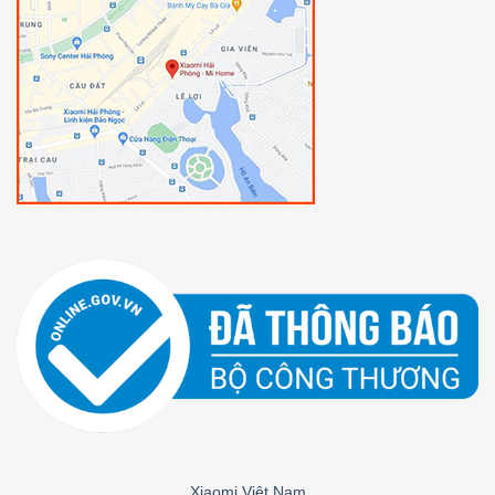
Tăng lượng nước
Lau theo đường chéo kép
Lau lại nhiều lần
Nhờ đó các vết bẩn cứng đầu được xử lý triệt để.
Xiaomi Việt Nam