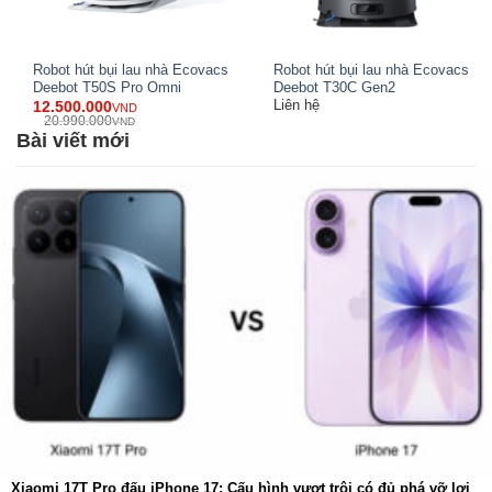
Chân bàn ghế
Các khe hẹp trong nhà
Robot hút bụi lau nhà Ecovacs
Robot hút bụi lau nhà Ecovacs
Khi robot tiếp cận khu vực cạnh tường, hệ thống cảm biến
Deebot T50S Pro Omni
Deebot T30C Gen2
Liên hệ
12.500.000
VND
sẽ tự động điều chỉnh vị trí chổi cạnh và giẻ lau để tối ưu
20.990.000
VND
hóa độ phủ. Kết quả là
độ bao phủ làm sạch đạt gần
Bài viết mới
như 100%
, giúp sàn nhà luôn sạch sẽ hoàn hảo.
Xiaomi 17T Pro đấu iPhone 17: Cấu hình vượt trội có đủ phá vỡ lợi