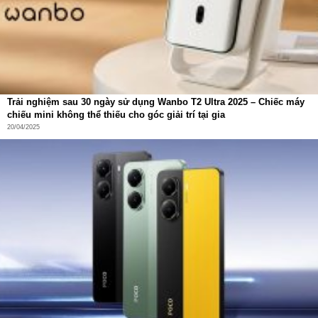
Trải nghiệm sau 30 ngày sử dụng Wanbo T2 Ultra 2025 – Chiếc máy
chiếu mini không thể thiếu cho góc giải trí tại gia
20/04/2025
OZMO Turbo 2.0 – Lau xoay áp lực cao
đánh bay vết bẩn
Hệ thống lau sàn
OZMO Turbo 2.0
sử dụng hai đĩa lau
xoay kép áp lực cao.
Quy trình làm sạch gồm 5 bước: