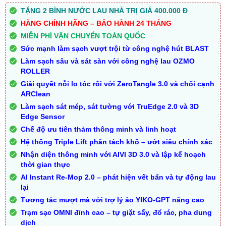
TẶNG 2 BÌNH NƯỚC LAU NHÀ TRỊ GIÁ 400.000 Đ
HÀNG CHÍNH HÃNG – BẢO HÀNH 24 THÁNG
MIỄN PHÍ VẬN CHUYỂN TOÀN QUỐC
Sức mạnh làm sạch vượt trội từ công nghệ hút BLAST
Làm sạch sâu và sát sàn với công nghệ lau OZMO
ROLLER
Giải quyết nỗi lo tóc rối với ZeroTangle 3.0 và chổi cạnh
ARClean
Làm sạch sát mép, sát tường với TruEdge 2.0 và 3D
Edge Sensor
Chế độ ưu tiên thảm thông minh và linh hoạt
Hệ thống Triple Lift phân tách khô – ướt siêu chính xác
Nhận diện thông minh với AIVI 3D 3.0 và lập kế hoạch
thời gian thực
AI Instant Re-Mop 2.0 – phát hiện vết bẩn và tự động lau
lại
Tương tác mượt mà với trợ lý ảo YIKO-GPT nâng cao
Trạm sạc OMNI đỉnh cao – tự giặt sấy, đổ rác, pha dung
dịch