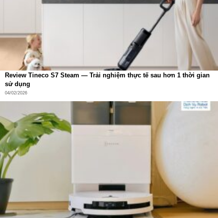
từ “clean under the sofa” đến “start mopping the
kitchen”.
Dựa trên mô hình ngôn ngữ lớn (LLM)
để suy luận và
đưa ra hành động phù hợp nhất.
Tăng trải nghiệm tương tác mượt mà
, đặc biệt tiện lợi
khi bạn đang bận tay hoặc không gần ứng dụng.
Review Tineco S7 Steam — Trải nghiệm thực tế sau hơn 1 thời gian
sử dụng
Trạm sạc OMNI đỉnh cao – tự giặt sấy, đổ rác, pha dung
04/02/2026
dịch
Điểm sáng lớn nhất là trạm OMNI nâng cấp đi kèm robot:
Thiết kế nhỏ gọn, dung tích lớn
, dễ bố trí và tiết kiệm
không gian.
Giặt giẻ bằng nước nóng 40–75°C tự động điều
chỉnh
, theo từng mức độ bẩn và loại sàn.
Sấy khô bằng khí nóng 63°C
, xoay 360°, khô hoàn
toàn trong 2 giờ – ngăn nấm mốc và mùi hôi.