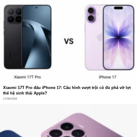
rộng khi làm sạch sát tường, bao phủ toàn diện.
Cảm biến 3D Edge Sensor
nhận diện mép và góc, di
chuyển sát nhưng không va chạm.
Chổi cạnh vững chắc
, tiếp cận những vị trí hẹp và
sâu, không bỏ sót một hạt bụi.
Xiaomi 17T Pro đấu iPhone 17: Cấu hình vượt trội có đủ phá vỡ lợi
thế hệ sinh thái Apple?
17/06/2026