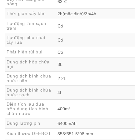
63℃
nóng
bảo sàn luôn khô thoáng và an toàn cho trẻ em, thú
Thời gian sấy khô
2h(mặc định)/3h/4h
cưng.
Tự động làm sạch
Có
trạm
Tự động pha chất
Có
tẩy rửa
Phát hiện túi bụi
Có
Dung tích hộp chứa
3L
bụi
Dung tích bình chưa
2.2L
nước bẩn
Dung tích bình chứa
4L
nước sạch
Diện tích lau dựa
trên dung tích bình
400m²
chứa nước
Dung lượng pin
6400mAh
Kích thước DEEBOT
353*351.5*98 mm