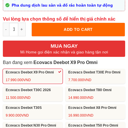
Pha dung dịch lau sàn và đổ rác hoàn toàn tự động
Vui lòng lựa chọn thông số để hiển thị giá chính xác
Quantity
ADD TO CART
MUA NGAY
Mi Home gọi điện xác nhận và giao hàng tận nơi
Bạn đang xem
Ecovacs Deebot X9 Pro Omni
Ecovacs Deebot X9 Pro Omni
Ecovacs Deebot T30E Pro Omni
17.990.000
VND
7.700.000
VND
Ecovacs Deebot T30C 2026
Ecovacs Deebot T80 Omni
11.500.000
VND
14.990.000
VND
Ecovacs Deebot T30S
Ecovacs Deebot X8 Pro Omni
9.900.000
VND
16.990.000
VND
Ecovacs Deebot N30 Pro Omni
Ecovacs Deebot T50 Pro Omni