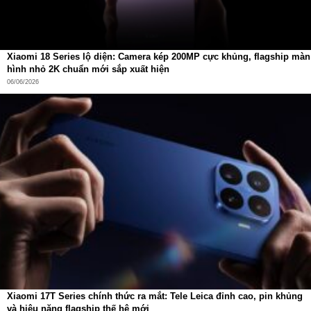
nâng chổi hoặc con lăn theo điều kiện môi trường:
Phát hiện vết bẩn ướt
→ nâng chổi phụ & chính →
kích hoạt chế độ lau chuyên sâu.
Xiaomi 18 Series lộ diện: Camera kép 200MP cực khủng, flagship màn
hình nhỏ 2K chuẩn mới sắp xuất hiện
Gặp vật lớn
→ chổi phụ nâng lên → tránh phát tán
06/06/2026
mảnh vụn.
Gặp thảm
→ nâng giẻ lau → hút bụi mà không làm ướt.
Sự tách biệt giữa khô – ướt chính xác này đảm bảo robot
hoạt động hiệu quả trên mọi loại sàn.
Nhận diện thông minh với AIVI 3D 3.0 và lập kế hoạch
thời gian thực
Deebot X9 Pro Omni không chỉ “làm sạch” mà còn “hiểu”
không gian sống:
AIVI 3D 3.0 Omni-Approach
, ứng dụng AI sâu học
nhận diện vật cản và người/pet trong thời gian thực.
Chiếu sáng cấu trúc & cảm biến cạnh
phối hợp để
Xiaomi 17T Series chính thức ra mắt: Tele Leica đỉnh cao, pin khủng
định hình chính xác vật thể xung quanh.
và hiệu năng flagship thế hệ mới