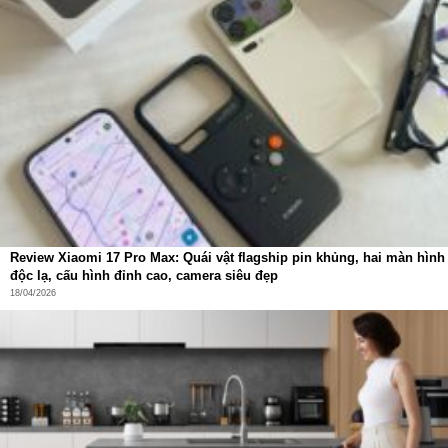
Review Xiaomi 17 Pro Max: Quái vật flagship pin khủng, hai màn hình
độc lạ, cấu hình đỉnh cao, camera siêu đẹp
18/04/2026
Tương tác mượt mà với trợ lý ảo YIKO-GPT nâng cao
Với YIKO-GPT, Deebot X9 Pro Omni không chỉ nghe, mà
còn hiểu bạn:
Nhận lệnh bằng giọng nói hoặc văn bản tiếng Anh
,