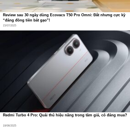
Review sau 30 ngày dùng Ecovacs T50 Pro Omni: Đắt nhưng cực kỳ
“đáng đồng tiền bát gạo”!
15/07/2025
Redmi Turbo 4 Pro: Quái thú hiệu năng trong tầm giá, có đáng mua?
Pha dung dịch lau sàn và đổ rác hoàn toàn tự động
19/06/2025
Bạn sẽ không phải đụng tay vào bất cứ bước nào: