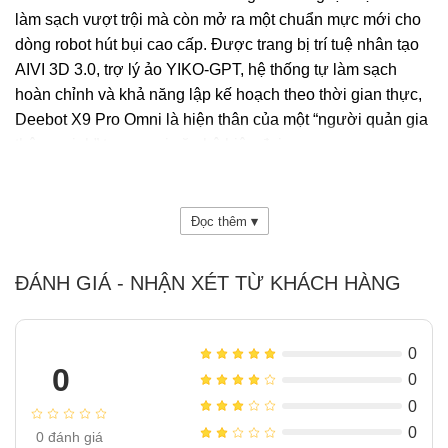
làm sạch vượt trội mà còn mở ra một chuẩn mực mới cho
dòng robot hút bụi cao cấp. Được trang bị trí tuệ nhân tạo
AIVI 3D 3.0, trợ lý ảo YIKO-GPT, hệ thống tự làm sạch
hoàn chỉnh và khả năng lập kế hoạch theo thời gian thực,
Deebot X9 Pro Omni là hiện thân của một “người quản gia
thông minh” trong mọi căn hộ hiện đại.
Đọc thêm
▾
ĐÁNH GIÁ - NHẬN XÉT TỪ KHÁCH HÀNG
0
0
0
0
0
0
đánh giá