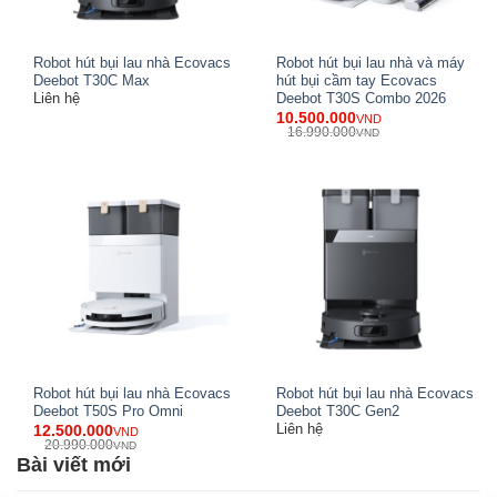
Robot hút bụi lau nhà Ecovacs
Robot hút bụi lau nhà và máy
Deebot T30C Max
hút bụi cầm tay Ecovacs
Liên hệ
Deebot T30S Combo 2026
10.500.000
VND
16.990.000
VND
Làm sạch sát mép, sát tường với TruEdge 2.0 và 3D
Robot hút bụi lau nhà Ecovacs
Robot hút bụi lau nhà Ecovacs
Edge Sensor
Deebot T50S Pro Omni
Deebot T30C Gen2
Liên hệ
12.500.000
VND
Robot hút bụi thường bỏ sót các mép tường hoặc góc
20.990.000
VND
Bài viết mới
khuất, nhưng X9 Pro Omni thì không:
Công nghệ TruEdge 2.0
giúp con lăn linh hoạt mở