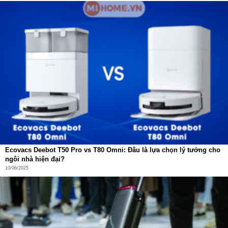
Pha dung dịch tự động tỷ lệ 1:200
, đổ vào bình nước
của robot.
Tự động đổ rác với hộp chứa 3L
, không cần dọn
trong 90 ngày.
Khay giặt giẻ không cần bảo trì đến 150 ngày
, tiết
kiệm thời gian và công sức rõ rệt.
Ecovacs Deebot T50 Pro vs T80 Omni: Đâu là lựa chọn lý tưởng cho
ngôi nhà hiện đại?
10/06/2025