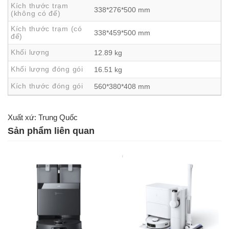
Kích thước trạm
338*276*500 mm
(không có đế)
Giải quyết nỗi lo tóc rối với ZeroTangle 3.0 và chổi
Kích thước trạm (có
338*459*500 mm
đế)
cạnh ARClean
Khối lượng
12.89 kg
Một trong những vấn đề khó chịu nhất khi dùng robot hút
Khối lượng đóng gói
16.51 kg
bụi là tóc và lông thú cưng bị quấn vào chổi. Deebot X9
Pro Omni triệt để khắc phục nhờ:
Kích thước đóng gói
560*380*408 mm
Chổi cạnh ARClean thiết kế dạng xoắn ốc
, lông chổi
cong vào trong giúp gom tóc mà không để lại tắc nghẽn.
Xuất xứ: Trung Quốc
Chổi chính tự gỡ rối với 3 dải chữ V 45 độ
, tích hợp
Sản phẩm liên quan
răng lược nhỏ tự động tách tóc trong quá trình làm sạch.
Không cần tháo rối thủ công
, người dùng hoàn toàn
rảnh tay.