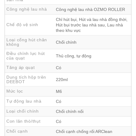
vụn và rác thô một cách triệt để.
Công nghệ lau nhà
Công nghệ lau nhà OZMO ROLLER
Hiệu quả làm sạch thảm tăng 137.6%
, loại bỏ được
Chỉ hút bụi, Hút và lau nhà đồng thời,
bụi mịn mà mắt thường không nhìn thấy.
Chế độ vệ sinh
Hút bụi trước lau nhà sau, Lau nhà
theo khu vực
Tối ưu thu gom mảnh vụn lớn 100%
, đảm bảo sàn
Loại cổng hút chân
nhà sạch bóng chỉ sau một lần di chuyển.
Chổi chính
không
Điều chỉnh lực hút
Thủ công, tự động
của quạt
Tăng áp quạt
Có
Dung tích hộp trên
220ml
DEEBOT
Mức lọc
M6
Tự động lau nhà
Có
Loại chổi chính
Chổi chính nổi
Con lăn thò/thụt
Có
Chổi cạnh
Chổi cạnh chống rối ARClean