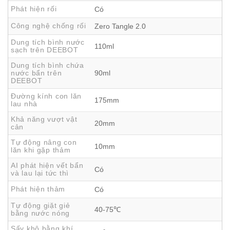
Phát hiện rối
Có
Công nghệ chống rối
Zero Tangle 2.0
Dung tích bình nước
110ml
sạch trên DEEBOT
Dung tích bình chứa
Làm sạch sâu và sát sàn với công nghệ lau OZMO
nước bẩn trên
90ml
DEEBOT
ROLLER
Đường kính con lăn
Không chỉ dừng lại ở khả năng hút bụi, robot còn chinh
175mm
lau nhà
phục người dùng với công nghệ lau OZMO ROLLER – giải
Khả năng vượt vật
20mm
pháp thay thế hoàn hảo cho lau tay truyền thống:
cản
Áp lực lau đạt 3.700Pa
, gấp 16 lần so với công nghệ
Tự động nâng con
10mm
lăn khi gặp thảm
lau đĩa kép hoặc rung phẳng.
AI phát hiện vết bẩn
Tốc độ quay 220 vòng/phút
, tương đương chà và xả
Có
và lau lại tức thì
mạnh mẽ 220 lần mỗi phút.
Phát hiện thảm
Có
Hệ thống làm sạch con lăn liên tục
, luôn giữ cho giẻ
Tự động giặt giẻ
40-75℃
lau trong trạng thái sạch sẽ khi vận hành.
bằng nước nóng
Sấy khô bằng khí
Không để lại vệt nước, không lây nhiễm chéo
, đảm