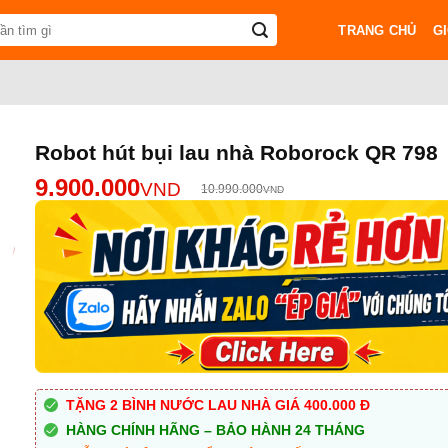
TRANG CHỦ
GI
Robot hút bụi lau nhà Roborock QR 798
9.900.000
VND
10.990.000
VND
TẶNG 2 BÌNH NƯỚC LAU NHÀ GIÁ 400.000 Đ
HÀNG CHÍNH HÃNG – BẢO HÀNH 24 THÁNG