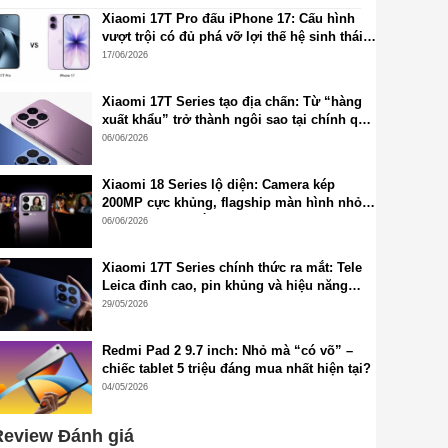
Xiaomi 17T Pro đấu iPhone 17: Cấu hình
vượt trội có đủ phá vỡ lợi thế hệ sinh thái
Apple?
17/06/2026
Xiaomi 17T Series tạo địa chấn: Từ “hàng
xuất khẩu” trở thành ngôi sao tại chính quê
nhà Trung Quốc
06/06/2026
Xiaomi 18 Series lộ diện: Camera kép
200MP cực khủng, flagship màn hình nhỏ
2K chuẩn mới sắp xuất hiện
06/06/2026
Xiaomi 17T Series chính thức ra mắt: Tele
Leica đỉnh cao, pin khủng và hiệu năng
flagship thế hệ mới
29/05/2026
Redmi Pad 2 9.7 inch: Nhỏ mà “có võ” –
chiếc tablet 5 triệu đáng mua nhất hiện tại?
04/05/2026
eview Đánh giá