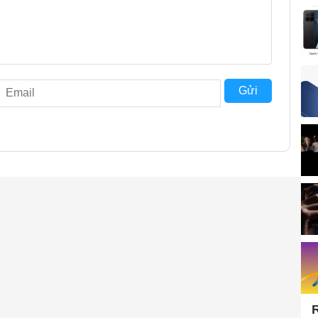
Gửi
R