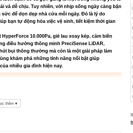
ái và dễ chịu. Tuy nhiên, với nhịp sống ngày càng bận
g sức để dọn dẹp nhà cửa mỗi ngày. Đó là lý do
úp bạn tự động hóa việc vệ sinh, tiết kiệm thời gian
t HyperForce 10.000Pa, giẻ lau xoay kép, cảm biến
hống điều hướng thông minh PreciSense LiDAR,
hút bụi thông thường mà còn là một giải pháp làm
cùng khám phá những tính năng nổi bật giúp
ủa nhiều gia đình hiện nay.
 lau xoay kép
ọc thêm
▾
nước
X
t hoạt động
eactive Tech