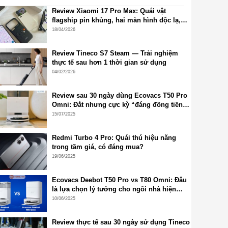
Review Xiaomi 17 Pro Max: Quái vật
flagship pin khủng, hai màn hình độc lạ,
cấu hình đỉnh cao, camera siêu đẹp
18/04/2026
Review Tineco S7 Steam — Trải nghiệm
thực tế sau hơn 1 thời gian sử dụng
04/02/2026
Review sau 30 ngày dùng Ecovacs T50 Pro
Omni: Đắt nhưng cực kỳ “đáng đồng tiền
bát gạo”!
15/07/2025
Redmi Turbo 4 Pro: Quái thú hiệu năng
trong tầm giá, có đáng mua?
19/06/2025
Ecovacs Deebot T50 Pro vs T80 Omni: Đâu
là lựa chọn lý tưởng cho ngôi nhà hiện
đại?
10/06/2025
Review thực tế sau 30 ngày sử dụng Tineco