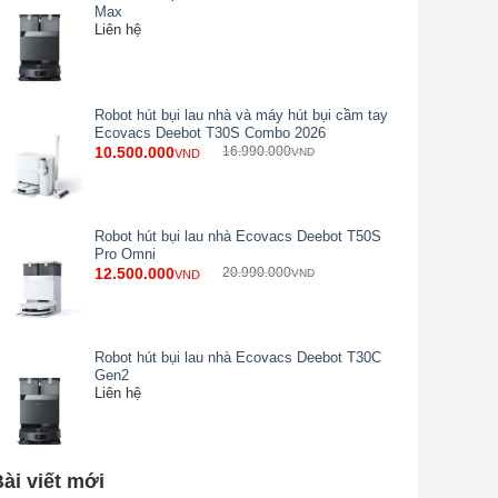
Max
Liên hệ
Robot hút bụi lau nhà và máy hút bụi cầm tay
Ecovacs Deebot T30S Combo 2026
10.500.000
16.990.000
VND
VND
Robot hút bụi lau nhà Ecovacs Deebot T50S
Pro Omni
12.500.000
20.990.000
VND
VND
Robot hút bụi lau nhà Ecovacs Deebot T30C
Gen2
Liên hệ
ài viết mới