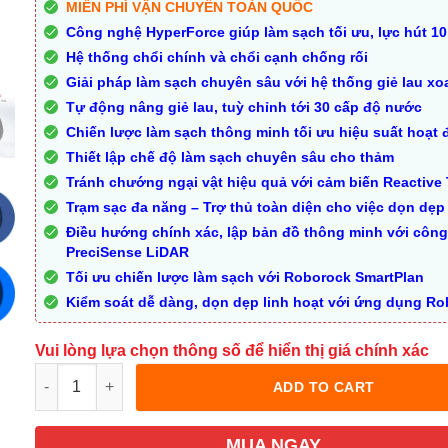
MIỄN PHÍ VẬN CHUYỂN TOÀN QUỐC
Công nghệ HyperForce giúp làm sạch tối ưu, lực hút 1
Hệ thống chổi chính và chổi cạnh chống rối
Giải pháp làm sạch chuyên sâu với hệ thống giẻ lau xo
Tự động nâng giẻ lau, tuỳ chỉnh tới 30 cấp độ nước
Chiến lược làm sạch thông minh tối ưu hiệu suất hoạt
Thiết lập chế độ làm sạch chuyên sâu cho thảm
Tránh chướng ngại vật hiệu quả với cảm biến Reactive
Trạm sạc đa năng – Trợ thủ toàn diện cho việc dọn dẹp
Điều hướng chính xác, lập bản đồ thông minh với côn
PreciSense LiDAR
Tối ưu chiến lược làm sạch với Roborock SmartPlan
Kiểm soát dễ dàng, dọn dẹp linh hoạt với ứng dụng R
Vui lòng lựa chọn thông số để hiển thị giá chính xác
Quantity
ADD TO CART
MUA NGAY