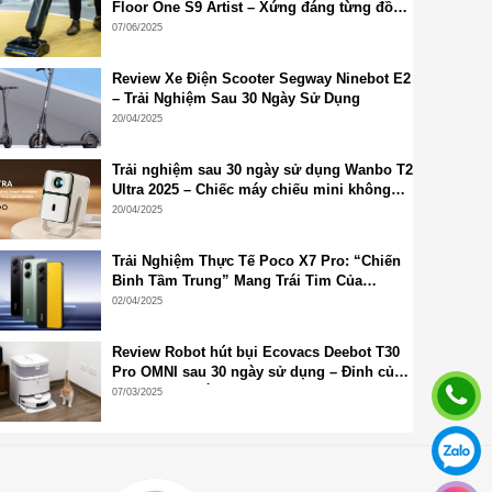
Floor One S9 Artist – Xứng đáng từng đồng
bỏ ra
07/06/2025
Review Xe Điện Scooter Segway Ninebot E2
– Trải Nghiệm Sau 30 Ngày Sử Dụng
20/04/2025
Trải nghiệm sau 30 ngày sử dụng Wanbo T2
Ultra 2025 – Chiếc máy chiếu mini không
thể thiếu cho góc giải trí tại gia
20/04/2025
Trải Nghiệm Thực Tế Poco X7 Pro: “Chiến
Binh Tầm Trung” Mang Trái Tim Của
Flagship
02/04/2025
Review Robot hút bụi Ecovacs Deebot T30
Pro OMNI sau 30 ngày sử dụng – Đỉnh của
chóp dù ra mắt đã lâu!
07/03/2025