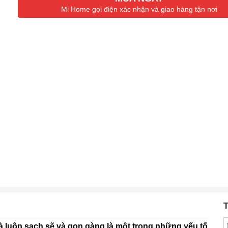
Mi Home gọi điện xác nhận và giao hàng tận nơi
T
à luôn sạch sẽ và gọn gàng là một trong những yếu tố