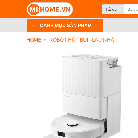
Chuyển
Search
đến
for:
nội
DANH MỤC SẢN PHẨM
dung
HOME
»
ROBOT HÚT BỤI - LAU NHÀ