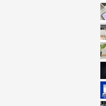
tối ưu
orce với
lực hút cực mạnh 10.000Pa
, giúp loại bỏ hoàn
 sâu trong thảm hoặc kẽ sàn.
ot hút bụi truyền thống, đảm bảo hiệu quả dọn dẹp tối ưu
ng dày hoặc góc tường.
cường độ hút theo bề mặt sàn
, giúp tối ưu hiệu quả làm
 ở mức hút tối đa, tốc độ quay của chổi chính tăng
10%
,
ất.