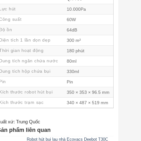
Lực hút
10.000Pa
Công suất
60W
Độ ồn
64dB
Diện tích 1 lần dọn dẹp
300 m²
Thời gian hoạt động
180 phút
Dung tích ngăn chứa nước
80ml
Dung tích hộp chứa bụi
330ml
Pin
Pin
Kích thước robot hút bụi
350 × 353 × 96.5 mm
Kích thước trạm sạc
340 × 487 × 519 mm
uất xứ: Trung Quốc
Sản phẩm liên quan
Robot hút bụi lau nhà Ecovacs Deebot T30C