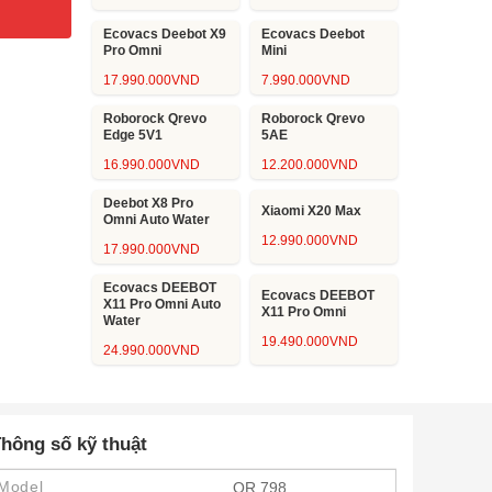
Ecovacs Deebot X9
Ecovacs Deebot
Pro Omni
Mini
17.990.000
VND
7.990.000
VND
Roborock Qrevo
Roborock Qrevo
Edge 5V1
5AE
16.990.000
VND
12.200.000
VND
Deebot X8 Pro
Xiaomi X20 Max
Omni Auto Water
12.990.000
VND
17.990.000
VND
Ecovacs DEEBOT
Ecovacs DEEBOT
X11 Pro Omni Auto
X11 Pro Omni
Water
19.490.000
VND
24.990.000
VND
hông số kỹ thuật
Model
QR 798