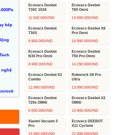
Ecovacs Deebot
Ecovacs Deebot
0.000Pa
T30C 2026
T80 Omni
11.500.000
VND
14.990.000
VND
ay kép
Ecovacs Deebot
Ecovacs Deebot X8
T30S
Pro Omni
 động
9.900.000
VND
16.990.000
VND
Ecovacs Deebot
Ecovacs Deebot
 Tech
N30 Pro Omni
T50 Pro Omni
8.990.000
VND
14.290.000
VND
g nghệ
Ecovacs Deebot X2
Roborock S8 Pro
Combo
Ultra
12.990.000
VND
13.990.000
VND
oborock
Ecovacs Deebot
Ecovacs Deebot X2
T20e OMNI
OMNI
6.500.000
VND
10.990.000
VND
Xiaomi Vacuum 5
Ecovacs DEEBOT
Pro
X11 Cyclone
15.900.000
VND
22.990.000
VND