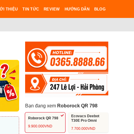
ỚI THIỆU
TIN TỨC
REVIEW
HƯỚNG DẪN
BLOG
Bạn đang xem
Roborock QR 798
Ecovacs Deebot
Roborock QR 798
T30E Pro Omni
9.900.000
VND
7.700.000
VND