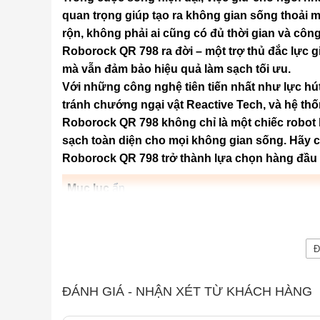
quan trọng giúp tạo ra không gian sống thoải m
rộn, không phải ai cũng có đủ thời gian và côn
Roborock QR 798 ra đời – một trợ thủ đắc lực gi
mà vẫn đảm bảo hiệu quả làm sạch tối ưu.
Với những công nghệ tiên tiến nhất như lực hú
tránh chướng ngại vật Reactive Tech, và hệ t
Roborock QR 798 không chỉ là một chiếc robot 
sạch toàn diện cho mọi không gian sống. Hãy 
Roborock QR 798 trở thành lựa chọn hàng đầu c
Mục lục
ẩn
1
Công nghệ HyperForce giúp làm sạch tối ưu
2
Hệ thống chổi chính và chổi cạnh chống rối
3
Giải pháp làm sạch chuyên sâu với hệ thống giẻ
Đ
4
Tự động nâng giẻ lau, tuỳ chỉnh tới 30 cấp độ 
5
Chiến lược làm sạch thông minh tối ưu hiệu suấ
ĐÁNH GIÁ - NHẬN XÉT TỪ KHÁCH HÀNG
6
Thiết lập chế độ làm sạch chuyên sâu cho thảm
7
Tránh chướng ngại vật hiệu quả với cảm biến R